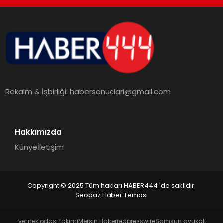
TEKNOLOJI
MAGAZIN
EGITIM
Rekalm & İşbirliği:
habersonuclari@gmail.com
YAŞAM
Hakkımızda
Künye
İletişim
Copyright © 2025 Tüm hakları HABER444 'de saklıdır.
Seobaz Haber Teması
yemek odası takımı
Mersin Haber
redpresswire
Samsun avukat