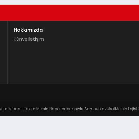
Hakkımızda
Künye
İletişim
yemek odası takımı
Mersin Haber
redpresswire
Samsun avukat
Mersin Lojisti