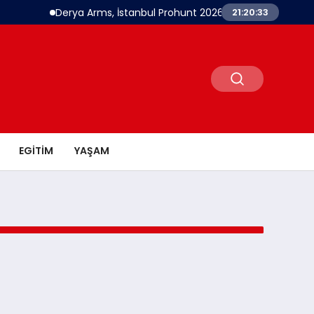
Derya Arms, İstanbul Prohunt 2026’da yeni nesil ürünle
21:20:33
EGITIM
YAŞAM