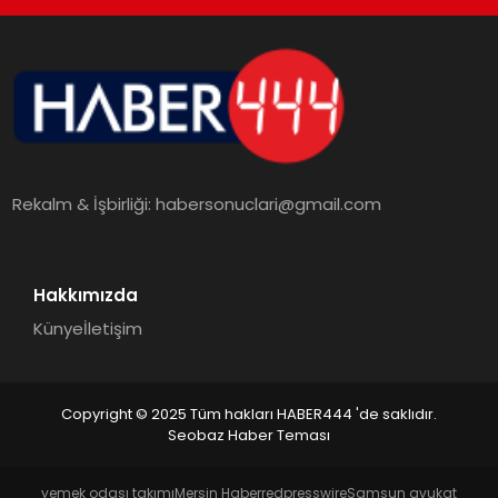
TEKNOLOJI
MAGAZIN
EGITIM
Rekalm & İşbirliği:
habersonuclari@gmail.com
YAŞAM
Hakkımızda
Künye
İletişim
Copyright © 2025 Tüm hakları HABER444 'de saklıdır.
Seobaz Haber Teması
yemek odası takımı
Mersin Haber
redpresswire
Samsun avukat