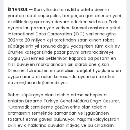
İSTANBUL
—
Son yıllarda temizlikte adeta devrim
yaratan robot süpürgeler, her geçen gün eklenen yeni
özelliklerle şaşırtmaya devam ederken sektörün Türk
oyuncuları pazara yön veriyor. Küresel araştırma şirketi
International Data Corporation (IDC) verilerine göre,
2024’te 20 milyon kişi tarafından satın alınan robot
süpürgelerin yıl sonuna doğru yaklaşırken tüm akıllı ev
ürünleri kategorisinde pazar payını artırarak zirveye
doğru yükselmesi bekleniyor. Raporda da pazarın en
hızlı büyüyen markalarından biri olarak öne çıkan
Dreame, tüketicileri en pahalısını değil, ihtiyaçlarına en
uygun ürünü almaları konusunda uyarırken tüketici
davranışlarını değerlendiriyor.
Robot süpürgeye olan talebin artma sebeplerini
anlatan Dreame Türkiye Genel Müdürü Engin Cesurer,
“Otomatik temizleme çözümlerine olan talebin
artmasının temelinde zamandan ve işgücünden
tasarruf etme gayesi bulunuyor. Yaşamı kolaylaştıran
akıllı ev cihazlarına duyulan ihtiyaç ve bu cihazların