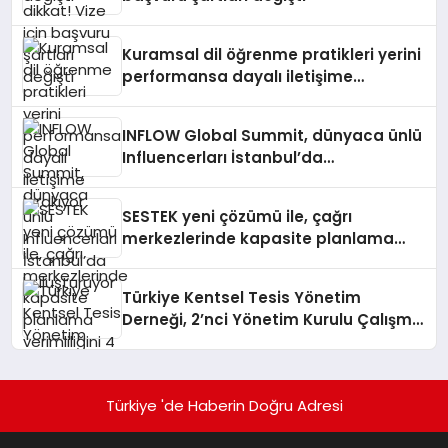
Kuramsal dil öğrenme pratikleri yerini
performansa dayalı iletişime
bırakıyor
INFLOW Global Summit, dünyaca ünlü
Influencerları İstanbul’da
buluşturuyor
SESTEK yeni çözümü ile, çağrı
merkezlerinde kapasite planlama
verimliliğini 4 kat artırıyor
Türkiye Kentsel Tesis Yönetim
Derneği, 2’nci Yönetim Kurulu Çalışma
Kampı düzenlendi
Türkiye 'de Haberin Doğru Adresi