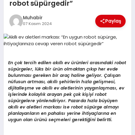
robot süpürgedir”
TEKNOLOJI
Muhabir
Paylaş
07 Kasım 2024
MAGAZIN
EGITIM
YAŞAM
En
çok tercih edilen akıllı
ev
ürünleri arasındaki r
obot
s
üpürgeler, lüks bir ürün olmaktan çıkıp her evde
bulunması gereken bir araç haline geliyor. Çalışan
nüfusun artması, akıllı şehirlerin hızla gelişmesi,
dijitalleşme ve akıllı ev aletlerinin yaygınlaş
mas
ı, ev
işlerinde kolaylık arayan pek çok kişiyi robot
süpürgelere y
ö
nlendiriyor. Pazarda hızla büyüyen
akıllı ev aletleri markası
ise robot s
üpürge almayı
planlayanların en pahalısı yerine ihtiyaçlarına en
uygun olan ürünü seçmeleri gerektiğini belirtti.