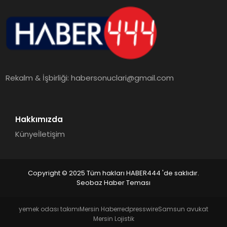
Rekalm & İşbirliği:
habersonuclari@gmail.com
Hakkımızda
Künye
İletişim
Copyright © 2025 Tüm hakları HABER444 'de saklıdır.
Seobaz Haber Teması
yemek odası takımı
Mersin Haber
redpresswire
Samsun avukat
Mersin Lojistik