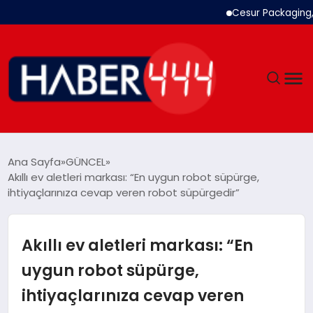
Cesur Packaging, Mı
GÜNDEM
Ana Sayfa
GÜNCEL
Akıllı ev aletleri markası: “En uygun robot süpürge,
SIYASET
ihtiyaçlarınıza cevap veren robot süpürgedir”
DÜNYA
Akıllı ev aletleri markası: “En
EKONOMI
uygun robot süpürge,
ihtiyaçlarınıza cevap veren
SPOR