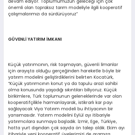
devam ediyor. Toplumumuzun geleceği için çok
önemli olan topraksız tarım modeliyle ilgili kooperatif
çalışmalarımızı da sürdürüyoruz”
GÜVENLİ YATIRIM İMKANI
Küçük yatırımcının, risk taşımayan, güvenli limanlar
için arayışta olduğu gerçeğinden hareketle böyle bir
yatırım modelini geliştirdiklerini belirten Kocatürk,
“Küçük yatırımcının konut ya da tapulu arazi sahibi
olma konusunda yaşadığı sıkıntıları biliyoruz. Küçük
birikimlere, Türk toplumunun geleneklerinde var olan
kooperatifçilikle harmanlayarak, istikrarlı kar payı
sağlayacak Viya Yatırım modeli bu ihtiyacının bir
yansımasıdır. Yatırım modelini Eylül ayı itibariyle
yatırımcılara sunmaya başladık. İzmir, Ege, Türkiye,
hatta yurt dışından çok sayıda ön talep aldık. Ekim ayı
itibariyle yeni kooperatif üyelerimizi de aramıza