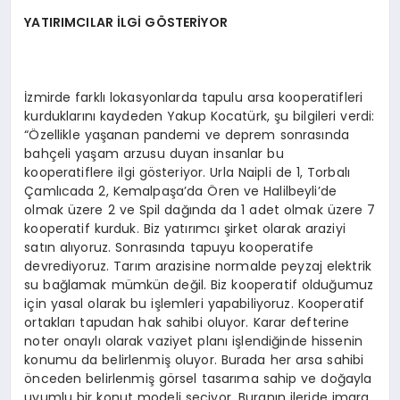
YATIRIMCILAR İLGİ GÖSTERİYOR
İzmirde farklı lokasyonlarda tapulu arsa kooperatifleri
kurduklarını kaydeden Yakup Kocatürk, şu bilgileri verdi:
“Özellikle yaşanan pandemi ve deprem sonrasında
bahçeli yaşam arzusu duyan insanlar bu
kooperatiflere ilgi gösteriyor. Urla Naipli de 1, Torbalı
Çamlıcada 2, Kemalpaşa’da Ören ve Halilbeyli’de
olmak üzere 2 ve Spil dağında da 1 adet olmak üzere 7
kooperatif kurduk. Biz yatırımcı şirket olarak araziyi
satın alıyoruz. Sonrasında tapuyu kooperatife
devrediyoruz. Tarım arazisine normalde peyzaj elektrik
su bağlamak mümkün değil. Biz kooperatif olduğumuz
için yasal olarak bu işlemleri yapabiliyoruz. Kooperatif
ortakları tapudan hak sahibi oluyor. Karar defterine
noter onaylı olarak vaziyet planı işlendiğinde hissenin
konumu da belirlenmiş oluyor. Burada her arsa sahibi
önceden belirlenmiş görsel tasarıma sahip ve doğayla
uyumlu bir konut modeli seçiyor. Buranın ileride imara