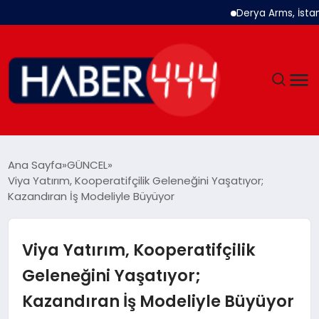
Derya Arms, İstanbul 
GÜNDEM
Ana Sayfa
GÜNCEL
Viya Yatırım, Kooperatifçilik Geleneğini Yaşatıyor;
SIYASET
Kazandıran İş Modeliyle Büyüyor
DÜNYA
Viya Yatırım, Kooperatifçilik
EKONOMI
Geleneğini Yaşatıyor;
Kazandıran İş Modeliyle Büyüyor
SPOR