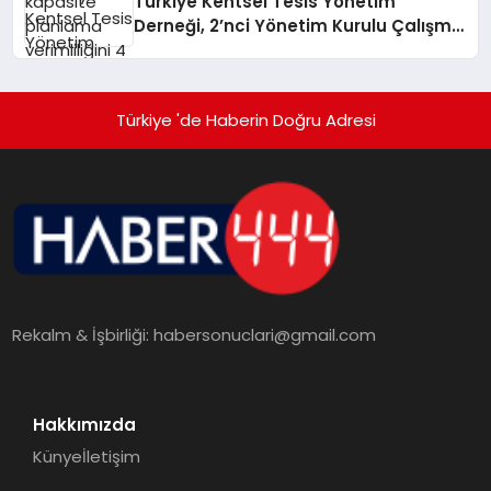
Türkiye Kentsel Tesis Yönetim
Derneği, 2’nci Yönetim Kurulu Çalışma
Kampı düzenlendi
Türkiye 'de Haberin Doğru Adresi
Rekalm & İşbirliği:
habersonuclari@gmail.com
Hakkımızda
Künye
İletişim