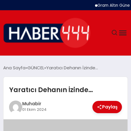
Gram Altın Güne Yüks
GÜNDEM
Ana Sayfa
GÜNCEL
Yaratıcı Dehanın İzinde…
SIYASET
Yaratıcı Dehanın İzinde…
DÜNYA
Muhabir
Paylaş
EKONOMI
01 Ekim 2024
SPOR