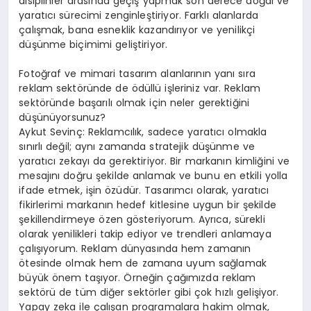
disiplinler arasında geçiş yapmak son derece doğal ve
yaratıcı sürecimi zenginleştiriyor. Farklı alanlarda
çalışmak, bana esneklik kazandırıyor ve yenilikçi
düşünme biçimimi geliştiriyor.
Fotoğraf ve mimari tasarım alanlarının yanı sıra
reklam sektöründe de ödüllü işleriniz var. Reklam
sektöründe başarılı olmak için neler gerektiğini
düşünüyorsunuz?
Aykut Sevinç: Reklamcılık, sadece yaratıcı olmakla
sınırlı değil; aynı zamanda stratejik düşünme ve
yaratıcı zekayı da gerektiriyor. Bir markanın kimliğini ve
mesajını doğru şekilde anlamak ve bunu en etkili yolla
ifade etmek, işin özüdür. Tasarımcı olarak, yaratıcı
fikirlerimi markanın hedef kitlesine uygun bir şekilde
şekillendirmeye özen gösteriyorum. Ayrıca, sürekli
olarak yenilikleri takip ediyor ve trendleri anlamaya
çalışıyorum. Reklam dünyasında hem zamanın
ötesinde olmak hem de zamana uyum sağlamak
büyük önem taşıyor. Örneğin çağımızda reklam
sektörü de tüm diğer sektörler gibi çok hızlı gelişiyor.
Yapay zeka ile çalışan programalara hakim olmak,