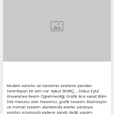
TEKNOLOJI
MAGAZIN
EGITIM
YAŞAM
Modern sanatın ve tasarımın sınırlarını yeniden
tanımlayan bir isim var: Aykut SEVİNÇ…. Dokuz Eylül
Üniversitesi Resim Öğretmenliği, Grafik Ana sanat Bilim
Dalı mezunu olan tasarımcı, grafik tasarım, illüstrasyon
ve mimari tasarım alanlarında eserler yaratıyor,
yaratıcı vizyonuyla sadece sanatı değil, yaşam