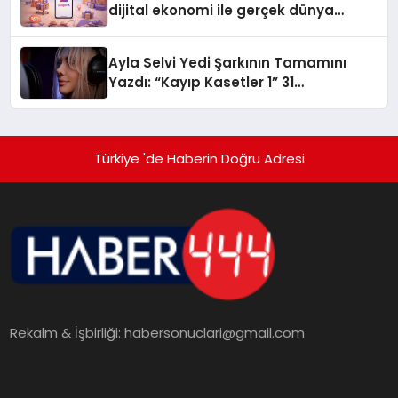
dijital ekonomi ile gerçek dünya
alışverişini bir araya getirmeyi
hedefliyor
Ayla Selvi Yedi Şarkının Tamamını
Yazdı: “Kayıp Kasetler 1” 31
Temmuz’da Yayında
Türkiye 'de Haberin Doğru Adresi
Rekalm & İşbirliği:
habersonuclari@gmail.com