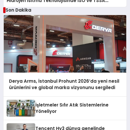
Hidrojen Isıtma Teknolojisinde ISO ve TSSA
Düzenleyici Onaylarını Aldı
Son Dakika
Derya Arms, İstanbul Prohunt 2026’da yeni nesil
ürünlerini ve global marka vizyonunu sergiledi
İşletmeler Sıfır Atık Sistemlerine
Yöneliyor
Tencent Hy3 dünya genelinde