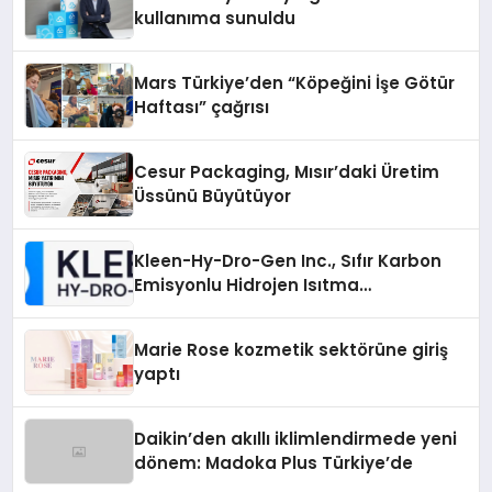
kullanıma sunuldu
Mars Türkiye’den “Köpeğini İşe Götür
Haftası” çağrısı
Cesur Packaging, Mısır’daki Üretim
Üssünü Büyütüyor
Kleen-Hy-Dro-Gen Inc., Sıfır Karbon
Emisyonlu Hidrojen Isıtma
Teknolojisinde ISO ve TSSA
Düzenleyici Onaylarını Aldı
Marie Rose kozmetik sektörüne giriş
yaptı
Daikin’den akıllı iklimlendirmede yeni
dönem: Madoka Plus Türkiye’de