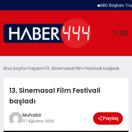
ABD Başkanı Trump: İran il
GÜNDEM
Ana Sayfa
Yaşam
13. Sinemasal Film Festivali başladı
SIYASET
13. Sinemasal Film Festivali
DÜNYA
başladı
EKONOMI
Muhabir
Paylaş
07 Ağustos 2025
SPOR