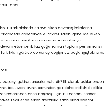
ilir” dedi.
kıp, tutarlı biçimde ortaya çıkan d
avranış kalıplarına
 “
Ramazan döneminde e-ticaret talebi genellikle erken
anın karara dönüştüğü ve niyetin satın almaya
m devam etse de
ilk faz çoğu zaman toplam performansın
arklılıkları görülse
de sonuç değişmez, b
a
şlangıçtaki ivme
itası
aşarıyı getiren unsurlar nelerdir?
İlk olarak, beklenenden
n başı, Mart ayının sonundan çok daha kritiktir; özellikle
zenlemesinden önce başladığı için. Bu dönem;
teaser
paket teklifler ve erken fırsatlarla satın alma niyetini