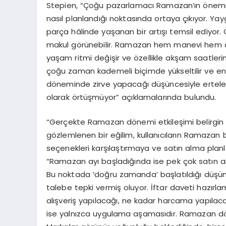
Stepien
, “
Çoğu pazarlamacı Ramazan’ın öneminin 
nasıl planla
ndığı noktasında ortaya çıkıyor.
Yay
parça hâlinde yaşanan bir artışı temsil ediyor.
makul görünebilir. Ramazan
hem manevi hem
yaşam ritmi değişir ve özellikle akşam saatleri
çoğu zaman kademeli biçimde yükseltilir ve en
döneminde zirve
yapacağı düşüncesiyle ertele
olarak örtüşmüyor
” açıklamalarında bulundu.
“
Gerçekte Ramazan dönemi etkileşimi belirgin aş
gözlemlenen bir eğilim, kullanıcıların Ramaz
seçenekleri karşılaştırmaya ve satın alma planl
“
Ramazan ayı başladığında ise pek çok satın al
Bu noktada ‘doğru zamanda’
başlatıldığı düş
talebe tepki vermiş oluyor
.
İftar daveti hazırla
alışveriş yapılacağı, ne kadar harcama yapılacağ
ise yalnızca uygulama aşamasıdır. Ramazan dö