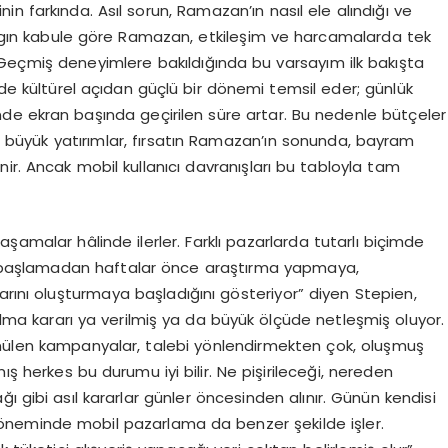
farkında. Asıl sorun, Ramazan’ın nasıl ele alındığı ve
gın kabule göre Ramazan, etkileşim ve harcamalarda tek
 Geçmiş deneyimlere bakıldığında bu varsayım ilk bakışta
 de
kültürel açıdan güçlü bir dönemi temsil eder; günlük
nde ekran başında geçirilen süre artar. Bu nedenle bütçeler
 büyük yatırımlar, fırsatın Ramazan’ın sonunda, bayram
nir
.
Ancak mobil kullanıcı davranışları bu
tabloyla tam
amalar hâlinde ilerler. Farklı pazarlarda tutarlı biçimde
an başlamadan haftalar önce araştırma yapmaya,
arını oluşturma
ya başladığını gösteriyor” diyen
Stepien
,
ma kararı ya verilmiş ya da büyük ölçüd
e netleşmiş oluyor.
ünülen kampanyalar, talebi yönlendirmekten çok, oluşmuş
mış herkes bu durumu iyi bilir. Ne pişirileceği, nereden
ı gibi asıl kararlar günler öncesinden alınır. Günün kendisi
neminde mobil pazarlama da benzer şekilde işler.