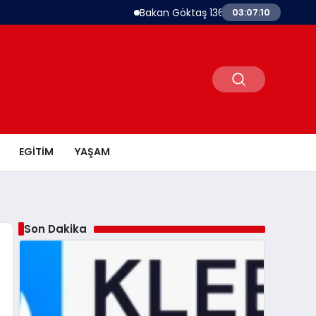
Bakan Göktaş 1367 Kadın Kooperatifine Dest
03:07:11
EGITIM
YAŞAM
Son Dakika