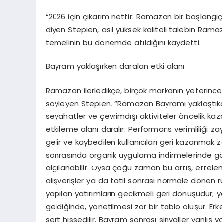
“
2026 için çıkarım nettir: Ramazan bir başlang
diyen
Stepien
, asıl yüksek kaliteli talebin Ra
temelinin bu dönemde atıldığını kaydetti.
Bayram yaklaşırken daralan etki alanı
Ramazan ilerledikçe, birçok markanın yeterinc
söyleyen
Stepien
, “
Ramazan Bayramı yaklaştıkça 
seyahatler ve çevrimdışı aktiviteler öncelik k
etkileme alanı daralır. Performans verimliliği z
gelir ve kaybedilen kullanıcıları geri kazanmak zo
sonrasında organik uygulama indirmelerinde görü
algılanabilir. Oysa çoğu zaman bu artış, ertelen
alışverişler ya da tatil sonrası normale dönen 
yapılan yatırımların gecikmeli geri dönüşüdür; y
geldiğinde, yönetilmesi zor bir tablo oluşur. E
sert hissedilir. Bayram sonrası sinyaller yanlış