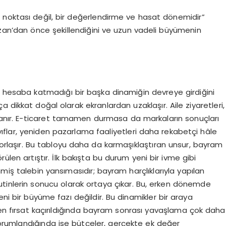
ıç noktası değil, bir değerlendirme ve hasat dönemi
dir”
mazan’dan önce şekillendiğini ve uzun vadeli büyümenin
e hes
aba katmadığı bir başka dinamiğin devreye girdiğini
dikkat doğal olarak ekranlardan uzaklaşır. Aile ziyaretleri,
azanır. E-ticaret tamamen durmasa da markaların sonuçları
ayıflar, yeniden pazarlama faaliyetleri daha rekabetçi hâle
rlaşır.
Bu tabloyu daha da karmaşıklaştıran unsur, bayram
len artıştır. İlk bakışta bu durum yeni bir ivme gibi
miş talebin yansımasıdır; bayram harçlıklarıyla yapılan
rutinlerin sonucu olarak ortaya çıkar. Bu, erken dönemde
eni bir büyüme fazı değildir.
Bu dinamikler bir araya
rken fırsat kaçırıldığında bayram sonrası yavaşlama çok daha
 yorumlandığında ise bütçel
er, gerçekte ek değer