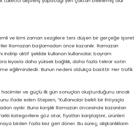
 tüketici alışveriş yapac
ağı yeri çoktan belirlemiş olur”
nemli ve kimi zaman sezgilere ters düşen bir ge
rçeğe işaret
riler Ramazan başlamadan önce kazanılır.
Ramazan
indirip aktif şekilde kullanan kullanıcılar; bayram
ara kıyasla daha yüksek bağlılık, daha fazla tekrar satın
 eğilimindedir. Bunun nedeni oldukça basittir: Her tr
afik
 hacimler ve
güçlü ilk gün sonuçları oluşturduğunu a
ncak
uğunu ifade eden
Stepien
, “
Kullanıcılar belirli bir ihtiyaçla
adan ayrılır. Buna karşılık Ramazan öncesinde kazanılan
klı kategorilere göz atar, fiyatları karşılaştırır, ürünleri
aya birden fazla kez geri döner. Bu süreç, al
ışkanlıkların