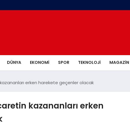
DÜNYA
EKONOMI
SPOR
TEKNOLOJI
MAGAZIN
kazananları erken harekete geçenler olacak
aretin kazananları erken
k