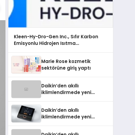
Kleen-Hy-Dro-Gen Inc., Sıfır Karbon
Emisyonlu Hidrojen Isıtma
Teknolojisinde ISO ve TSSA Düzenleyici
Onaylarını Aldı
Marie Rose kozmetik
sektörüne giriş yaptı
Daikin’den akıllı
iklimlendirmede yeni
dönem: Madoka Plus
Türkiye’de
Daikin’den akıllı
iklimlendirmede yeni
dönem: Madoka Plus
Türkiye’de
Daikin’den akıllı