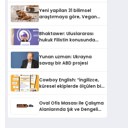
Yayında
Yeni yapilan 31 bilimsel
araştırmaya göre, Vegan
Köpek Maması ve Vegan
Kedi Mamasının İyi
Bhaktawer: Uluslararası
Sindirildiğini Ortaya Koydu
hukuk Filistin konusunda
çifte standart uyguluyor
Yunan uzman: Ukrayna
savaşı bir ABD projesi
Cowboy English: “İngilizce,
küresel ekiplerde ölçülen bir
iş yetkinliğine dönüşüyor”
Oval Ofis Masası ile Çalışma
Alanlarında Şık ve Dengeli
Bir Görünüm Nasıl
Oluşturulur?