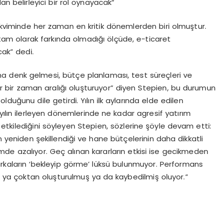
n belirleyici bir rol oynayacak
“
akviminde her zaman en kritik dönemlerden biri olmuştur.
am olarak farkında olmadığı ölçüde, e-ticaret
cak” dedi.
na denk gelmesi, bütçe planlaması, test süreçleri ve
 bir zaman aralığı
oluşturuyor” diyen
Stepien
, bu durumun
olduğunu dile getirdi.
Yılın ilk ay
larında elde edilen
yılın ilerleyen dönemlerinde ne kadar
agresif
yatırım
etkilediğini söyleyen
Stepien
, sözlerine şöyle devam etti:
nin yeniden şekillendiği ve hane bütçelerinin daha dikkatli
imde azalıyor. Geç alınan kararların etkisi ise gecikmeden
kaların ‘bekleyip görme’
lüksü bulunmuyor. Performans
mı ya çoktan
oluşturulmuş
ya da kayb
edilmiş oluyor.”