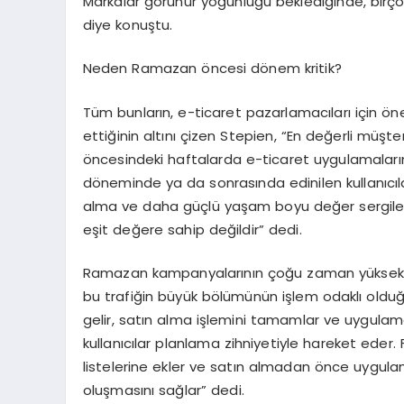
Markalar görünür yoğunluğu beklediğinde, birçok
diye konuştu.
Neden Ramazan öncesi dönem kritik?
Tüm bunlar
ın
, e-ticaret pazarlamacıları için ö
ettiğinin altını çizen
Stepien
, “
En değerli müşte
öncesindeki haftalarda e-ticaret uygulamalarını 
döneminde ya
da sonrasında edinilen kullanıcıl
alma ve daha güçlü yaşam boyu değer sergileme
eşit değere sahip değildir” dedi.
Ramazan kampanyalarının
çoğu zaman yüksek
b
u trafiğin büyük bölümünün işlem odaklı old
gelir, satın alma işlemini tamamlar ve uygulam
kullanıcılar planlama zihniyetiyle hareket eder. Far
listelerine ekler ve satın almadan önce uygulam
oluşmasını sağlar” dedi.