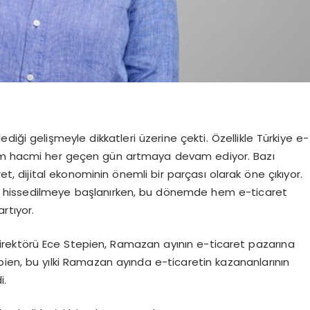
iği gelişmeyle dikkatleri üzerine çekti. Özellikle Türkiye e-
şlem hacmi her geçen gün artmaya devam ediyor. Bazı
 dijital ekonominin önemli bir parçası olarak öne ç
ıkıyor.
 hissedilmeye
başlanırken,
bu dönemde
hem e-ticaret
rtıyor.
irektörü Ece
Stepien
, Ramazan ayının e-ticaret pazarına
pien
, bu yılki Ramazan ayında
e-
ticaretin kazananlarının
i.