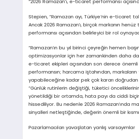
“
2026 Ramazan’ı, e-ticaret performansı açısında
Stepien
, “
Ramazan ayı, Türkiye’nin e-ticaret t
Ancak 2026 Ramazan’ı, birçok markanın henüz t
performansı açısında
n belirleyici bir rol oynaya
“
Ramazan’ın bu yıl birinci çeyreğin hemen başı
optimizasyonlar
için her zamankinden daha dar
e-ticaret ekiple
ri açısından son derece
önemli 
performansın;
harcama iştahından, markaların 
yapabileceğine kadar p
ek çok kararı doğrudan 
“
Günlük rutinlerin değiştiği, tüketici öncelikleri
yönetildiği bir ortamda, hata payı da ciddi biç
hissediliyor.
Bu nedenl
e 2026 Ramazan’ında
mar
sinyalleri netleştiğinde, değerin önemli bir kıs
Pazarlamacıları yavaşlatan yanlış varsayımlar