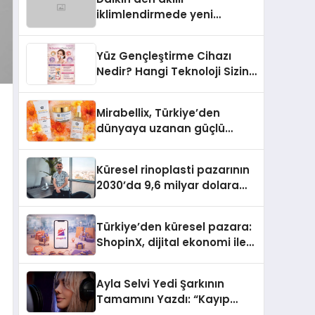
iklimlendirmede yeni
dönem: Madoka Plus
Türkiye’de
Yüz Gençleştirme Cihazı
Nedir? Hangi Teknoloji Sizin
İçin Daha Uygun?
Mirabellix, Türkiye’den
dünyaya uzanan güçlü
büyümesini sürdürüyor
Küresel rinoplasti pazarının
2030’da 9,6 milyar dolara
ulaşması bekleniyor
Türkiye’den küresel pazara:
ShopinX, dijital ekonomi ile
gerçek dünya alışverişini bir
araya getirmeyi hedefliyor
Ayla Selvi Yedi Şarkının
Tamamını Yazdı: “Kayıp
Kasetler 1” 31 Temmuz’da