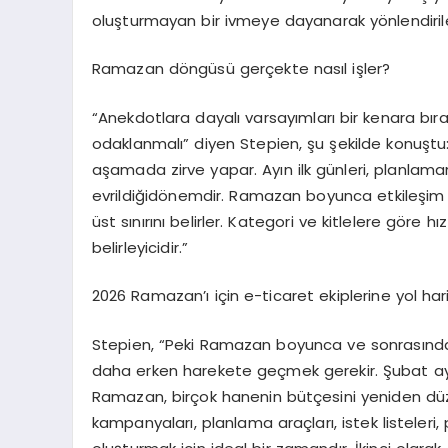
oluşturmayan
bir ivm
eye dayanarak yönlendirileb
Ramazan döngüsü gerçekte nasıl işler?
“
Anekdotlara dayalı varsayımları bir kenara bıra
odaklanmalı” diyen
Stepien
, şu şekilde konuştu:
aşamada zirve yapar. Ayın ilk günleri, planlam
evrildiği
dönemdir. Ramazan b
oyunca etkileşi
üst sınırını belirler.
Kategori ve kitlelere göre hız f
belirleyicidir.”
2026 Ramazan’ı için e-ticaret ekiplerine yol har
Stepien
, “
Peki Ramazan boyunca ve sonrasında b
daha erken harekete geçmek gerekir. Şubat ayını
Ramazan, birçok hanenin bütçesini yeniden dü
kampanyaları, planlama araçları, istek listeleri, 