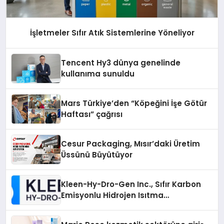
İşletmeler Sıfır Atık Sistemlerine Yöneliyor
Tencent Hy3 dünya genelinde
kullanıma sunuldu
Mars Türkiye’den “Köpeğini İşe Götür
Haftası” çağrısı
Cesur Packaging, Mısır’daki Üretim
Üssünü Büyütüyor
Kleen-Hy-Dro-Gen Inc., Sıfır Karbon
Emisyonlu Hidrojen Isıtma
Teknolojisinde ISO ve TSSA
Düzenleyici Onaylarını Aldı