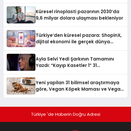
Küresel rinoplasti pazarının 2030’da
9,6 milyar dolara ulaşması bekleniyor
Türkiye’den küresel pazara: ShopinX,
dijital ekonomi ile gerçek dünya
alışverişini bir araya getirmeyi
hedefliyor
Ayla Selvi Yedi Şarkının Tamamını
Yazdı: “Kayıp Kasetler 1” 31
Temmuz’da Yayında
Yeni yapilan 31 bilimsel araştırmaya
göre, Vegan Köpek Maması ve Vegan
Kedi Mamasının İyi Sindirildiğini
Ortaya Koydu
Türkiye 'de Haberin Doğru Adresi