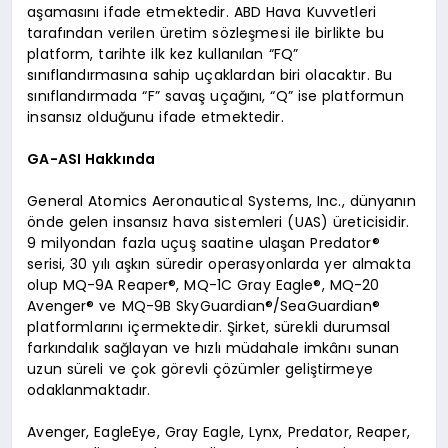
aşamasını ifade etmektedir. ABD Hava Kuvvetleri
tarafından verilen üretim sözleşmesi ile birlikte bu
platform, tarihte ilk kez kullanılan “FQ”
sınıflandırmasına sahip uçaklardan biri olacaktır. Bu
sınıflandırmada “F” savaş uçağını, “Q” ise platformun
insansız olduğunu ifade etmektedir.
GA-ASI Hakkında
General Atomics Aeronautical Systems, Inc., dünyanın
önde gelen insansız hava sistemleri (UAS) üreticisidir.
9 milyondan fazla uçuş saatine ulaşan Predator®
serisi, 30 yılı aşkın süredir operasyonlarda yer almakta
olup MQ-9A Reaper®, MQ-1C Gray Eagle®, MQ-20
Avenger® ve MQ-9B SkyGuardian®/SeaGuardian®
platformlarını içermektedir. Şirket, sürekli durumsal
farkındalık sağlayan ve hızlı müdahale imkânı sunan
uzun süreli ve çok görevli çözümler geliştirmeye
odaklanmaktadır.
Avenger, EagleEye, Gray Eagle, Lynx, Predator, Reaper,