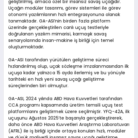
geliştirilmiş, amaca özel bir insansız savaş uçağıdır.
Uçağın modüler tasarımı, görev sistemleri ile görev
otonomi yazılımlarının hızlı entegrasyonuna olanak
tanımaktadır. GA-ASI’nin birden fazla platform
üzerinde gerçekleştirilen canlı uçuş testleriyle
doğrulanan yazılım mimarisi, karmaşık savaş
senaryolarında insan-makine iş birliği için temel
oluşturmaktadır.
GA-ASI tarafından yürütülen geliştirme süreci
hızlandırılmış olup, uçak sözleşme imzalanmasından ilk
uçuşa kadar yalnızca 15 ayda ilerlemiş ve bu yönüyle
tarihteki en hızlı yeni savaş uçağı geliştirme
süreçlerinden biri olmuştur.
GA-ASI, 2024 yılında ABD Hava Kuvvetleri tarafından
CCA programı kapsamında üretim temsili uçuş test
platformlarını geliştirmek üzere seçilmiştir. YFQ-42A, ilk
uçuşunu Ağustos 2025’te başarıyla gerçekleştirerek,
daha önce ABD Hava Kuvvetleri Araştırma Laboratuvarı
(AFRL) ile iş birliği içinde ortaya konulan hızlı, modüler
ve düşük maliyetli insansız savaş uçağı geliştirme