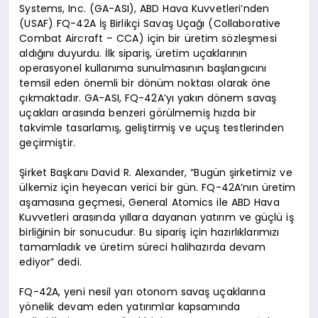
Systems, Inc. (GA-ASI), ABD Hava Kuvvetleri’nden
(USAF) FQ-42A İş Birlikçi Savaş Uçağı (Collaborative
Combat Aircraft – CCA) için bir üretim sözleşmesi
aldığını duyurdu. İlk sipariş, üretim uçaklarının
operasyonel kullanıma sunulmasının başlangıcını
temsil eden önemli bir dönüm noktası olarak öne
çıkmaktadır. GA-ASI, FQ-42A’yı yakın dönem savaş
uçakları arasında benzeri görülmemiş hızda bir
takvimle tasarlamış, geliştirmiş ve uçuş testlerinden
geçirmiştir.
Şirket Başkanı David R. Alexander, “Bugün şirketimiz ve
ülkemiz için heyecan verici bir gün. FQ-42A’nın üretim
aşamasına geçmesi, General Atomics ile ABD Hava
Kuvvetleri arasında yıllara dayanan yatırım ve güçlü iş
birliğinin bir sonucudur. Bu sipariş için hazırlıklarımızı
tamamladık ve üretim süreci halihazırda devam
ediyor” dedi.
FQ-42A, yeni nesil yarı otonom savaş uçaklarına
yönelik devam eden yatırımlar kapsamında