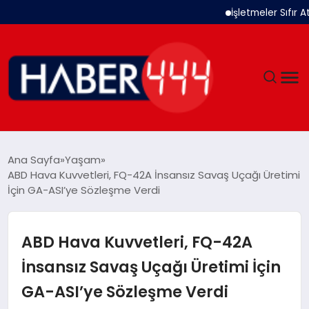
İşletmeler Sıfır Atık Si
GÜNDEM
Ana Sayfa
Yaşam
ABD Hava Kuvvetleri, FQ-42A İnsansız Savaş Uçağı Üretimi
SIYASET
İçin GA-ASI’ye Sözleşme Verdi
DÜNYA
ABD Hava Kuvvetleri, FQ-42A
EKONOMI
İnsansız Savaş Uçağı Üretimi İçin
GA-ASI’ye Sözleşme Verdi
SPOR