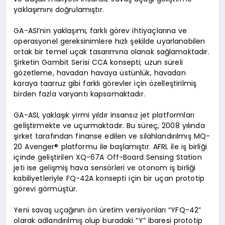
yaklaşımını doğrulamıştır.
GA-ASI’nin yaklaşımı, farklı görev ihtiyaçlarına ve
operasyonel gereksinimlere hızlı şekilde uyarlanabilen
ortak bir temel uçak tasarımına olanak sağlamaktadır.
Şirketin Gambit Serisi CCA konsepti; uzun süreli
gözetleme, havadan havaya üstünlük, havadan
karaya taarruz gibi farklı görevler için özelleştirilmiş
birden fazla varyantı kapsamaktadır.
GA-ASI, yaklaşık yirmi yıldır insansız jet platformları
geliştirmekte ve uçurmaktadır. Bu süreç, 2008 yılında
şirket tarafından finanse edilen ve silahlandırılmış MQ-
20 Avenger® platformu ile başlamıştır. AFRL ile iş birliği
içinde geliştirilen XQ-67A Off-Board Sensing Station
jeti ise gelişmiş hava sensörleri ve otonom iş birliği
kabiliyetleriyle FQ-42A konsepti için bir uçan prototip
görevi görmüştür.
Yeni savaş uçağının ön üretim versiyonları “YFQ-42”
olarak adlandırılmış olup buradaki “Y” ibaresi prototip