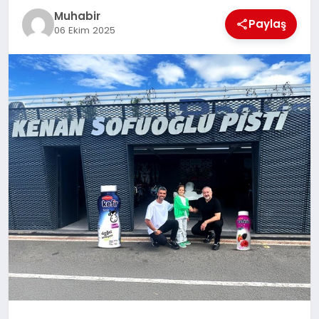
Muhabir
TEKNOLOJI
Paylaş
06 Ekim 2025
MAGAZIN
EGITIM
YAŞAM