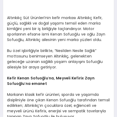
Altınkılıç Süt Ürünleri’nin kefir markası Altınkılıç Kefir,
güçlü, sağlıklı ve doğal yaşamı temsil eden marka
kimliğini yeni bir iş birliğiyle taçlandırıyor. Motor
sporlarının efsane ismi Kenan Sofuoğlu ve oğlu Zayn
Sofuoğlu, Altınkılıç ailesinin yeni marka yüzleri oldu.
Bu özel işbirliğiyle birlikte, “Nesilden Nesile Sağlık”
mottosunu benimseyen Altınkılıç, gelenekten
geleceğe uzanan sağlıklı yaşam anlayışını Sofuoğlu
ailesiyle bir araya getiriyor.
Kefir Kenan Sofuoğlu
’
na, Meyveli Kefirix Zayn
Sofuoğlu
’
na emanet
Markanın klasik kefir ürünleri, sporda ve yaşamda
disipliniyle öne çıkan Kenan Sofuoğlu tarafından temsil
edilirken; Altınkılıç’ın çocuklara özel, eğlenceli ve
meyveli ürünü Kefirix, enerjisi ve sempatik tavırlarıyla
tanınan Zayn Sofuoğlu ile buluşuyor.