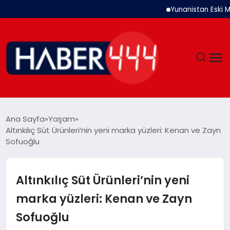
Yunanistan Eski Maliye 
GÜNDEM
Ana Sayfa
Yaşam
Altınkılıç Süt Ürünleri’nin yeni marka yüzleri: Kenan ve Zayn
SIYASET
Sofuoğlu
DÜNYA
Altınkılıç Süt Ürünleri’nin yeni
EKONOMI
marka yüzleri: Kenan ve Zayn
Sofuoğlu
SPOR