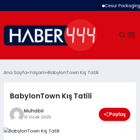
Cesur Packaging, Mıs
GÜNDEM
Ana Sayfa
Yaşam
BabylonTown Kış Tatili
SIYASET
BabylonTown Kış Tatili
DÜNYA
Muhabir
Paylaş
EKONOMI
31 Ocak 2025
SPOR