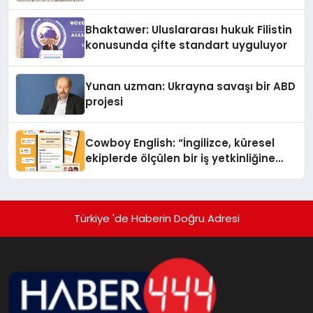
Kedi Mamasının İyi Sindirildiğini
Ortaya Koydu
Bhaktawer: Uluslararası hukuk Filistin
konusunda çifte standart uyguluyor
Yunan uzman: Ukrayna savaşı bir ABD
projesi
Cowboy English: “İngilizce, küresel
ekiplerde ölçülen bir iş yetkinliğine
dönüşüyor”
Türkiye 'de Haberin Doğru Adresi