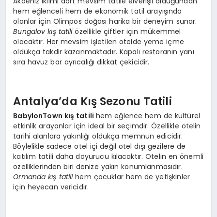
Akdeniz iklimi dört mevsim tatile elverişli olduğundan
hem eğlenceli hem de ekonomik tatil arayışında
olanlar için Olimpos doğası harika bir deneyim sunar.
Bungalov kış tatili
özellikle çiftler için mükemmel
olacaktır. Her mevsim işletilen otelde yeme içme
oldukça takdir kazanmaktadır. Kapalı restoranın yanı
sıra havuz bar ayrıcalığı dikkat çekicidir.
Antalya’da Kış Sezonu Tatili
BabylonTown kış tatili
hem eğlence hem de kültürel
etkinlik arayanlar için ideal bir seçimdir. Özellikle otelin
tarihi alanlara yakınlığı oldukça memnun edicidir.
Böylelikle sadece otel içi değil otel dışı gezilere de
katılım tatili daha doyurucu kılacaktır. Otelin en önemli
özelliklerinden biri denize yakın konumlanmasıdır.
Ormanda kış tatili
hem çocuklar hem de yetişkinler
için heyecan vericidir.