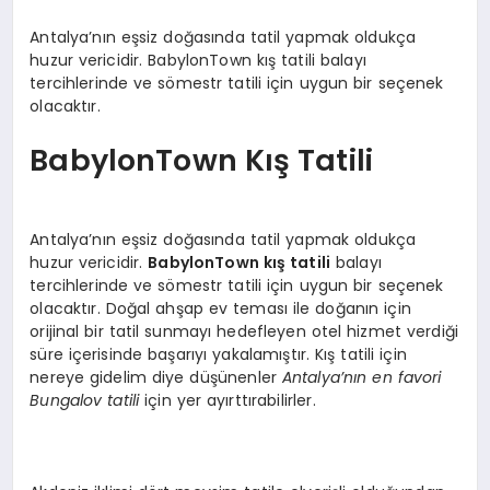
TEKNOLOJI
Antalya’nın eşsiz doğasında tatil yapmak oldukça
huzur vericidir. BabylonTown kış tatili balayı
tercihlerinde ve sömestr tatili için uygun bir seçenek
MAGAZIN
olacaktır.
EGITIM
BabylonTown Kış Tatili
YAŞAM
Antalya’nın eşsiz doğasında tatil yapmak oldukça
huzur vericidir.
BabylonTown kış tatili
balayı
tercihlerinde ve sömestr tatili için uygun bir seçenek
olacaktır. Doğal ahşap ev teması ile doğanın için
orijinal bir tatil sunmayı hedefleyen otel hizmet verdiği
süre içerisinde başarıyı yakalamıştır. Kış tatili için
nereye gidelim diye düşünenler
Antalya’nın en favori
Bungalov tatili
için yer ayırttırabilirler.