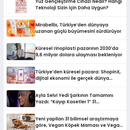
Yüz Gençleştirme Cihazı Nedir? Hangi
Teknoloji Sizin İçin Daha Uygun?
Mirabellix, Türkiye’den dünyaya
uzanan güçlü büyümesini sürdürüyor
Küresel rinoplasti pazarının 2030’da
9,6 milyar dolara ulaşması bekleniyor
Türkiye’den küresel pazara: ShopinX,
dijital ekonomi ile gerçek dünya
alışverişini bir araya getirmeyi
hedefliyor
Ayla Selvi Yedi Şarkının Tamamını
Yazdı: “Kayıp Kasetler 1” 31
Temmuz’da Yayında
Yeni yapilan 31 bilimsel araştırmaya
göre, Vegan Köpek Maması ve Vegan