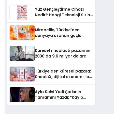
Türkiye’de
Yüz Gençleştirme Cihazı
Nedir? Hangi Teknoloji Sizin
İçin Daha Uygun?
Mirabellix, Türkiye’den
dünyaya uzanan güçlü
büyümesini sürdürüyor
Küresel rinoplasti pazarının
2030’da 9,6 milyar dolara
ulaşması bekleniyor
Türkiye’den küresel pazara:
ShopinX, dijital ekonomi ile
gerçek dünya alışverişini bir
araya getirmeyi hedefliyor
Ayla Selvi Yedi Şarkının
Tamamını Yazdı: “Kayıp
Kasetler 1” 31 Temmuz’da
Yayında