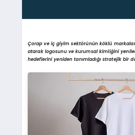
Çorap ve iç giyim sekt
ö
rünün k
ö
klü markala
atarak logosunu ve kurumsal kimliğini yeniledi
hedeflerini yeniden tanımladığı stratejik bir d