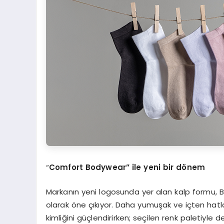
“
Comfort Bodywear
” ile ye
ni
bir d
ö
nem
Markanın yeni logosunda yer alan kalp formu, 
olarak öne çıkıyor. Daha yumuşak ve içten hatla
kimliğini güçlendirirken; seçilen renk paletiyle 