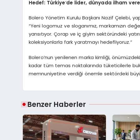
Hedef: Türkiye
’
de lider, d
ünyada i
lham
v
er
Bolero Yönetim Kurulu Başkanı Nazif Çelebi, yap
“Yeni logomuz ve sloganımız, markamızın değerl
yansıtıyor. Çorap ve iç giyim sektöründeki yatı
koleksiyonlarla fark yaratmayı hedefliyoruz.”
Bolero’nun yenilenen marka kimliği, önümüzdek
kadar tüm temas noktalarında tüketicilerle bulu
memnuniyetine verdiği önemle sektördeki büyüme
Benzer Haberler