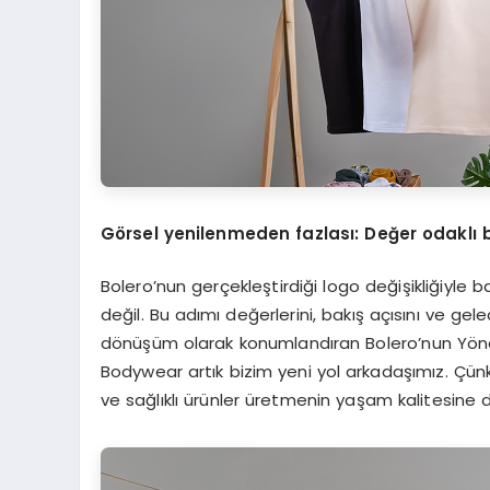
G
ö
rsel yenilenmeden fazlası
: De
ğer odaklı 
Bolero’nun gerçekleştirdiği logo değişikliğiyle b
değil. Bu adımı değerlerini, bakış açısını ve gel
dönüşüm olarak konumlandıran Bolero’nun Yönet
Bodywear artık bizim yeni yol arkadaşımız. Çünkü,
ve sağlıklı ürünler üretmenin yaşam kalitesin