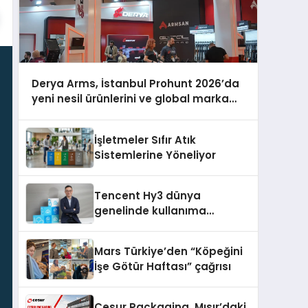
Derya Arms, İstanbul Prohunt 2026’da
yeni nesil ürünlerini ve global marka
vizyonunu sergiledi
İşletmeler Sıfır Atık
Sistemlerine Yöneliyor
Tencent Hy3 dünya
genelinde kullanıma
sunuldu
Mars Türkiye’den “Köpeğini
İşe Götür Haftası” çağrısı
Cesur Packaging, Mısır’daki