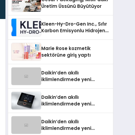
Üretim Üssünü Büyütüyor
Kleen-Hy-Dro-Gen Inc., Sıfır
Karbon Emisyonlu Hidrojen
Isıtma Teknolojisinde ISO ve
TSSA Düzenleyici Onaylarını
Marie Rose kozmetik
Aldı
sektörüne giriş yaptı
Daikin’den akıllı
iklimlendirmede yeni
dönem: Madoka Plus
Türkiye’de
Daikin’den akıllı
iklimlendirmede yeni
dönem: Madoka Plus
Türkiye’de
Daikin’den akıllı
iklimlendirmede yeni
dönem: Madoka Plus