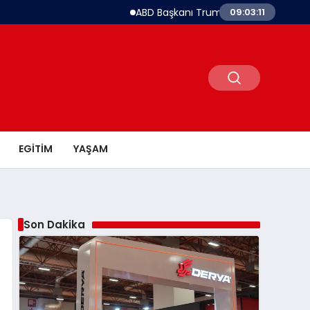
ABD Başkanı Trump: İran ile Hürmüz ve Nükleer
09:03:13
EGITIM
YAŞAM
Son Dakika