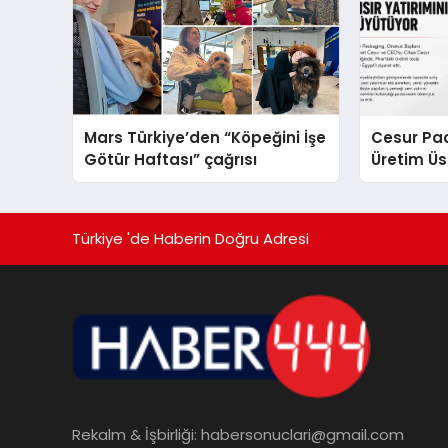
Mars Türkiye’den “Köpeğini İşe
Cesur Pac
Götür Haftası” çağrısı
Üretim Ü
Türkiye 'de Haberin Doğru Adresi
Rekalm & İşbirliği:
habersonuclari@gmail.com