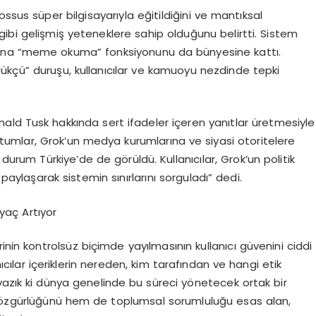
ossus s
ü
per bilgisayar
ı
yla e
ğ
itildi
ğ
ini ve mant
ı
ksal
gibi geli
ş
mi
ş
yeteneklere sahip oldu
ğ
unu belirtti. Sistem
ı
na
“
meme okuma
”
fonksiyonunu da b
ü
nyesine katt
ı
.
l
ü
k
çü
” duru
ş
u, kullan
ı
c
ı
lar ve kamuoyu nezdinde tepki
nald Tusk hakk
ı
nda sert ifadeler i
ç
eren yan
ı
tlar
ü
retmesiyle
utumlar, Grok
’
un medya kurumlar
ı
na ve siyasi otoritelere
ı
durum T
ü
rkiye
’
de de g
ö
r
ü
ld
ü
. Kullan
ı
c
ı
lar, Grok
’
un politik
 payla
ş
arak sistemin s
ı
n
ı
rlar
ı
n
ı
sorgulad
ı
” dedi.
iya
ç
Art
ı
yor
rinin kontrols
ü
z bi
ç
imde yay
ı
lmas
ı
n
ı
n kullan
ı
c
ı
g
ü
venini ciddi
n
ı
c
ı
lar i
ç
eriklerin nereden, kim taraf
ı
ndan ve hangi etik
yaz
ı
k ki d
ü
nya genelinde bu s
ü
reci y
ö
netecek ortak bir
ö
zg
ü
rl
üğü
n
ü
hem de toplumsal sorumlulu
ğ
u esas alan,