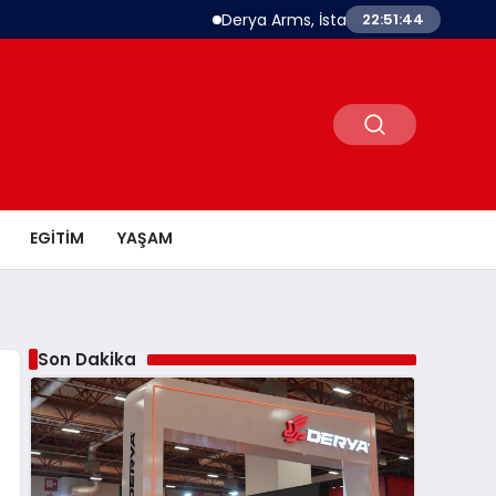
Derya Arms, İstanbul Prohunt 2026’da yeni ne
22:51:45
EGITIM
YAŞAM
Son Dakika