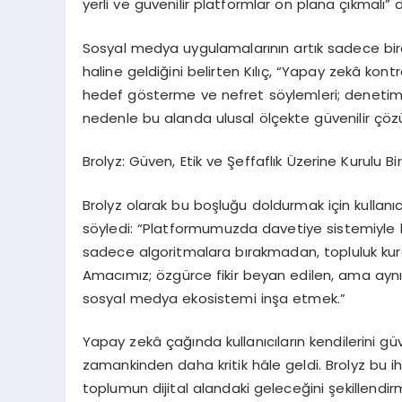
yerli ve g
ü
venilir platformlar
ö
n plana
çı
kmal
ı”
Sosyal medya uygulamalar
ı
n
ı
n art
ı
k sadece bir
haline geldi
ğ
ini belirten K
ı
l
ıç
,
“
Yapay zek
â
kontr
hedef g
ö
sterme ve nefret s
ö
ylemleri; denetims
nedenle bu alanda ulusal
ö
l
ç
ekte g
ü
venilir
çö
z
Brolyz: G
ü
ven, Etik ve
Ş
effafl
ı
k
Ü
zerine Kurulu Bi
Brolyz olarak bu bo
ş
lu
ğ
u doldurmak i
ç
in kullan
ı
s
ö
yledi:
“
Platformumuzda davetiye sistemiyle k
sadece algoritmalara b
ı
rakmadan, topluluk kur
Amac
ı
m
ı
z;
ö
zg
ü
rce fikir beyan edilen, ama ayn
sosyal medya ekosistemi in
ş
a etmek.
”
Yapay zek
â ç
a
ğı
nda kullan
ı
c
ı
lar
ı
n kendilerini g
ü
zamankinden daha kritik h
â
le geldi. Brolyz bu
toplumun dijital alandaki gelece
ğ
ini
ş
ekillendi