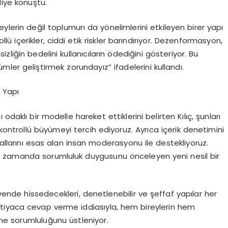
diye konu
ş
tu.
eylerin de
ğ
il toplumun da y
ö
nelimlerini etkileyen birer yap
ı
oll
ü
i
ç
erikler, ciddi etik riskler bar
ı
nd
ı
r
ı
yor. Dezenformasyon,
izli
ğ
in bedelini kullan
ı
c
ı
lar
ı
n
ö
dedi
ğ
ini g
ö
steriyor. Bu
ü
mler geli
ş
tirmek zorunday
ı
z
”
ifadelerini kulland
ı
.
r Yap
ı
c
ı
odakl
ı
bir modelle hareket ettiklerini belirten K
ı
l
ıç
,
ş
unlar
ı
ontroll
ü
b
ü
y
ü
meyi tercih ediyoruz. Ayr
ı
ca i
ç
erik denetimini
allar
ı
n
ı
esas alan insan moderasyonu ile destekliyoruz.
ı
zamanda sorumluluk duygusunu
ö
nceleyen yeni nesil bir
vende hissedecekleri, denetlenebilir ve
ş
effaf yap
ı
lar her
 ihtiyaca cevap verme iddias
ı
yla, hem bireylerin hem
rme sorumlulu
ğ
unu
ü
stleniyor.