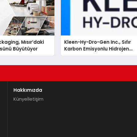
kaging, Mısır’daki
Kleen-Hy-Dro-Gen Inc., Sıfır
ssünü Büyütüyor
Karbon Emisyonlu Hidrojen
Isıtma Teknolojisinde ISO ve
TSSA Düzenleyici Onaylarını
Aldı
Hakkımızda
Künye
İletişim