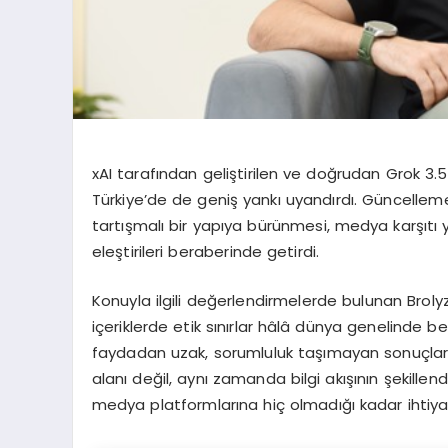
xAI taraf
ı
ndan geli
ş
tirilen ve do
ğ
rudan Grok 3.5
T
ü
rkiye
’
de de geni
ş
yank
ı
uyand
ı
rd
ı
. G
ü
ncelleme
tart
ış
mal
ı
bir yap
ı
ya b
ü
r
ü
nmesi, medya kar
şı
t
ı
ele
ş
tirileri beraberinde getirdi.
Konuyla ilgili de
ğ
erlendirmelerde bulunan Broly
i
ç
eriklerde etik s
ı
n
ı
rlar h
â
l
â
d
ü
nya genelinde bel
faydadan uzak, sorumluluk ta
şı
mayan sonu
ç
la
alan
ı
de
ğ
il, ayn
ı
zamanda bilgi ak
ışı
n
ı
n
ş
ekillend
medya platformlar
ı
na hi
ç
olmad
ığı
kadar ihtiy