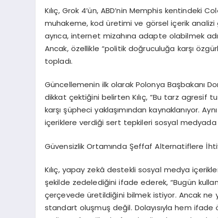
K
ı
l
ıç
, Grok 4
’ü
n, ABD
’
nin Memphis kentindeki Col
muhakeme, kod
ü
retimi ve g
ö
rsel i
ç
erik analizi 
ayr
ı
ca, internet mizah
ı
na adapte olabilmek ad
Ancak,
ö
zellikle “politik do
ğ
ruculu
ğ
a kar
şı ö
zg
ü
r
toplad
ı
.
G
ü
ncellemenin ilk olarak Polonya Ba
ş
bakan
ı
Do
dikkat
ç
ekti
ğ
ini belirten K
ı
l
ıç
, “Bu tarz agresif t
kar
şı şü
pheci yakla
şı
m
ı
ndan kaynaklan
ı
yor. Ayn
i
ç
eriklere verdi
ğ
i sert tepkileri sosyal medyada
G
ü
vensizlik Ortam
ı
nda
Ş
effaf Alternatiflere
İ
ht
K
ı
l
ıç
, yapay zek
â
destekli sosyal medya i
ç
erikle
ş
ekilde zedeledi
ğ
ini ifade ederek,
“
Bug
ü
n kulla
ç
er
ç
evede
ü
retildi
ğ
ini bilmek istiyor. Ancak ne 
standart olu
ş
mu
ş
de
ğ
il. Dolay
ı
s
ı
yla hem ifade