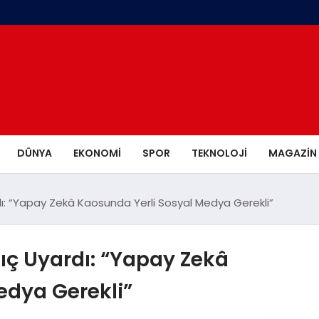
DÜNYA
EKONOMI
SPOR
TEKNOLOJI
MAGAZIN
rdı: “Yapay Zekâ Kaosunda Yerli Sosyal Medya Gerekli”
lıç Uyardı: “Yapay Zekâ
edya Gerekli”