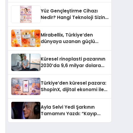
Türkiye’de
Yüz Gençleştirme Cihazı
Nedir? Hangi Teknoloji Sizin
İçin Daha Uygun?
Mirabellix, Türkiye’den
dünyaya uzanan güçlü
büyümesini sürdürüyor
Küresel rinoplasti pazarının
2030’da 9,6 milyar dolara
ulaşması bekleniyor
Türkiye’den küresel pazara:
ShopinX, dijital ekonomi ile
gerçek dünya alışverişini bir
araya getirmeyi hedefliyor
Ayla Selvi Yedi Şarkının
Tamamını Yazdı: “Kayıp
Kasetler 1” 31 Temmuz’da
Yayında