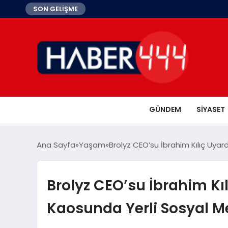
SON GELİŞME
GÜNDEM
SIYASET
Ana Sayfa
Yaşam
Brolyz CEO’su İbrahim Kılıç Uya
Brolyz CEO’su İbrahim Kı
Kaosunda Yerli Sosyal M