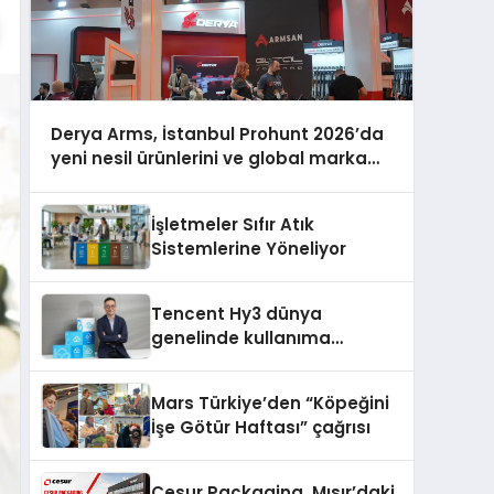
Derya Arms, İstanbul Prohunt 2026’da
yeni nesil ürünlerini ve global marka
vizyonunu sergiledi
İşletmeler Sıfır Atık
Sistemlerine Yöneliyor
Tencent Hy3 dünya
genelinde kullanıma
sunuldu
Mars Türkiye’den “Köpeğini
İşe Götür Haftası” çağrısı
Cesur Packaging, Mısır’daki