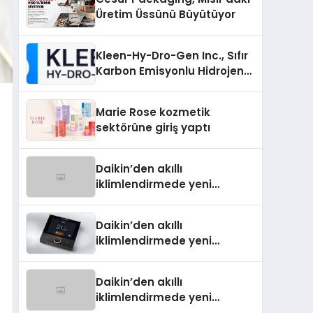
Üretim Üssünü Büyütüyor
Kleen-Hy-Dro-Gen Inc., Sıfır
Karbon Emisyonlu Hidrojen
Isıtma Teknolojisinde ISO ve
TSSA Düzenleyici Onaylarını
Marie Rose kozmetik
Aldı
sektörüne giriş yaptı
Daikin’den akıllı
iklimlendirmede yeni
dönem: Madoka Plus
Türkiye’de
Daikin’den akıllı
iklimlendirmede yeni
dönem: Madoka Plus
Türkiye’de
Daikin’den akıllı
iklimlendirmede yeni
dönem: Madoka Plus