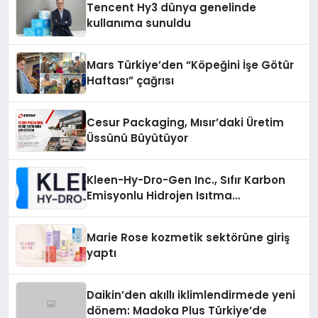
Tencent Hy3 dünya genelinde
kullanıma sunuldu
Mars Türkiye’den “Köpeğini İşe Götür
Haftası” çağrısı
Cesur Packaging, Mısır’daki Üretim
Üssünü Büyütüyor
Kleen-Hy-Dro-Gen Inc., Sıfır Karbon
Emisyonlu Hidrojen Isıtma
Teknolojisinde ISO ve TSSA
Düzenleyici Onaylarını Aldı
Marie Rose kozmetik sektörüne giriş
yaptı
Daikin’den akıllı iklimlendirmede yeni
dönem: Madoka Plus Türkiye’de