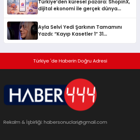
Türkiye’den küresel pazara: ShopinX,
dijital ekonomi ile gerçek dünya
alışverişini bir araya getirmeyi
hedefliyor
Ayla Selvi Yedi Şarkının Tamamını
Yazdı: “Kayıp Kasetler 1” 31
Temmuz’da Yayında
Türkiye 'de Haberin Doğru Adresi
Rekalm & İşbirliği:
habersonuclari@gmail.com