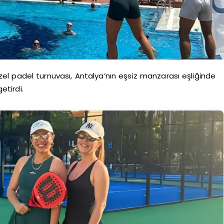
el padel turnuvası, Antalya’nın eşsiz manzarası eşliğinde
etirdi.