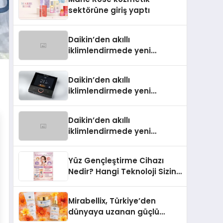
Aldı
sektörüne giriş yaptı
Daikin’den akıllı
iklimlendirmede yeni
dönem: Madoka Plus
Türkiye’de
Daikin’den akıllı
iklimlendirmede yeni
dönem: Madoka Plus
Türkiye’de
Daikin’den akıllı
iklimlendirmede yeni
dönem: Madoka Plus
Türkiye’de
Yüz Gençleştirme Cihazı
Nedir? Hangi Teknoloji Sizin
İçin Daha Uygun?
Mirabellix, Türkiye’den
dünyaya uzanan güçlü
büyümesini sürdürüyor