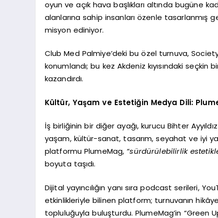
oyun ve açık hava başlıkları altında bugüne kada
alanlarına sahip insanları özenle tasarlanmış 
misyon ediniyor.
Club Med Palmiye’deki bu özel turnuva, Society’
konumlandı; bu kez Akdeniz kıyısındaki seçkin bir
kazandırdı.
Kültür, Yaşam ve Estetiğin Medya Dili: Plu
İş birliğinin bir diğer ayağı, kurucu Bihter Ayyıl
yaşam, kültür-sanat, tasarım, seyahat ve iyi
platformu PlumeMag,
“sürdürülebilirlik estetik
boyuta taşıdı.
Dijital yayıncılığın yanı sıra podcast serileri, Y
etkinlikleriyle bilinen platform; turnuvanın hikây
topluluğuyla buluşturdu. PlumeMag’in “Green Up M