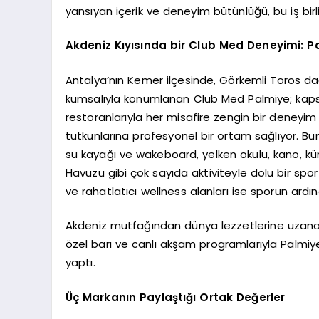
yansıyan içerik ve deneyim bütünlüğü, bu iş birli
Akdeniz Kıyısında bir Club Med Deneyimi: P
Antalya’nın Kemer ilçesinde, Görkemli Toros dağ
kumsalıyla konumlanan Club Med Palmiye; kapsam
restoranlarıyla her misafire zengin bir deneyim 
tutkunlarına profesyonel bir ortam sağlıyor. Bunl
su kayağı ve wakeboard, yelken okulu, kano, kür
Havuzu gibi çok sayıda aktiviteyle dolu bir sp
ve rahatlatıcı wellness alanları ise sporun ard
Akdeniz mutfağından dünya lezzetlerine uzanan g
özel barı ve canlı akşam programlarıyla Palmiye
yaptı.
Üç Markanın Paylaştığı Ortak Değerler