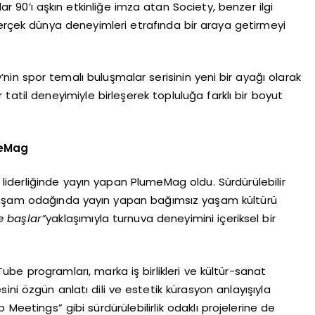
r 90’ı aşkın etkinliğe imza atan Society, benzer ilgi
gerçek dünya deneyimleri etrafında bir araya getirmeyi
nin spor temalı buluşmalar serisinin yeni bir ayağı olarak
 tatil deneyimiyle birleşerek topluluğa farklı bir boyut
meMag
dız liderliğinde yayın yapan PlumeMag oldu. Sürdürülebilir
 yaşam odağında yayın yapan bağımsız yaşam kültürü
le başlar”
yaklaşımıyla turnuva deneyimini içeriksel bir
ouTube programları, marka iş birlikleri ve kültür-sanat
esini özgün anlatı dili ve estetik kürasyon anlayışıyla
eetings” gibi sürdürülebilirlik odaklı projelerine de