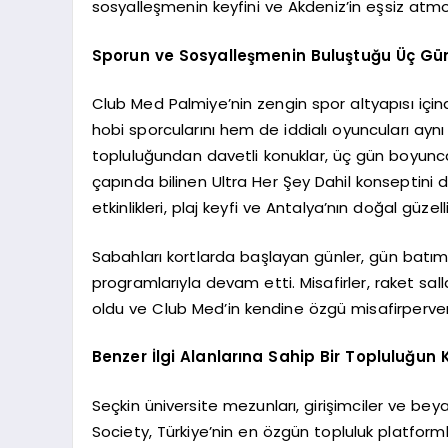
sosyalleşmenin keyfini ve Akdeniz’in eşsiz atmo
Sporun ve Sosyalleşmenin Buluştuğu Üç Gü
Club Med Palmiye’nin zengin spor altyapısı iç
hobi sporcularını hem de iddialı oyuncuları ayn
topluluğundan davetli konuklar, üç gün boyunca
çapında bilinen Ultra Her Şey Dahil konseptini
etkinlikleri, plaj keyfi ve Antalya’nın doğal güzel
Sabahları kortlarda başlayan günler, gün batım
programlarıyla devam etti. Misafirler, raket sal
oldu ve Club Med’in kendine özgü misafirperver
Benzer İlgi Alanlarına Sahip Bir Topluluğun 
Seçkin üniversite mezunları, girişimciler ve bey
Society, Türkiye’nin en özgün topluluk platforml