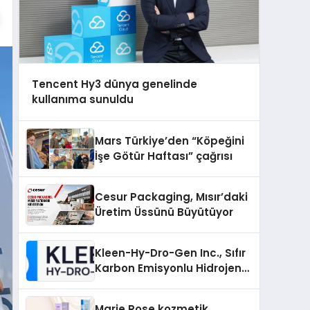
Tencent Hy3 dünya genelinde
kullanıma sunuldu
Mars Türkiye’den “Köpeğini
İşe Götür Haftası” çağrısı
Cesur Packaging, Mısır’daki
Üretim Üssünü Büyütüyor
Kleen-Hy-Dro-Gen Inc., Sıfır
Karbon Emisyonlu Hidrojen
Isıtma Teknolojisinde ISO ve
TSSA Düzenleyici Onaylarını
Marie Rose kozmetik