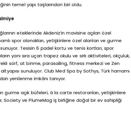
ğinin temel yapı taşlarından biri oldu.
almiye
larının eteklerinde Akdeniz’in mavisine açılan özel
lı spor olanakları, yetişkinlere özel alanları ve gurme
sunuyor. Tesisin 6 padel kortu ve tenis kortları, spor
arın yanı sıra uçan trapez okulu ve sirk aktiviteleri, okçuluk,
ekli sörf, at binme, parasailing, fitness merkezi ve Zen
or altyapısı sunuluyor. Club Med Spa by Sothys, Türk hamamı
ından yenilenme imkânı tanıyor.
urme açık büfeleri, à la carte restoranları, yetişkinlere
; Society ve PlumeMag iş birliğine doğal bir ev sahipliği