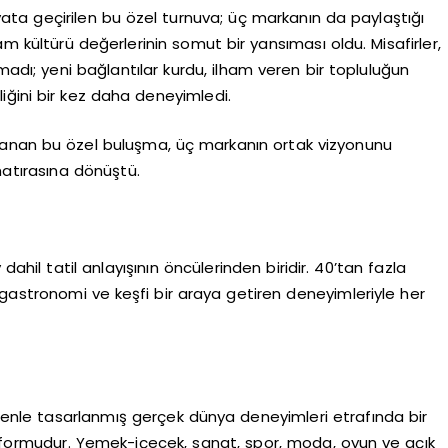
ata geçirilen bu özel turnuva; üç markanın da paylaştığı
am kültürü değerlerinin somut bir yansıması oldu. Misafirler,
ı; yeni bağlantılar kurdu, ilham veren bir topluluğun
liğini bir kez daha deneyimledi.
rlanan bu özel buluşma, üç markanın ortak vizyonunu
hatırasına dönüştü.
hil tatil anlayışının öncülerinden biridir. 40’tan fazla
astronomi ve keşfi bir araya getiren deneyimleriyle her
 özenle tasarlanmış gerçek dünya deneyimleri etrafında bir
latformudur. Yemek-içecek, sanat, spor, moda, oyun ve açık