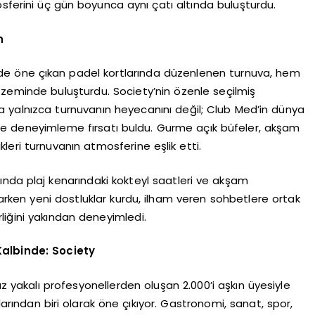
sferini üç gün boyunca aynı çatı altında buluşturdu.
n
inde öne çıkan padel kortlarında düzenlenen turnuva, hem
ı zeminde buluşturdu. Society’nin özenle seçilmiş
 yalnızca turnuvanın heyecanını değil; Club Med’in dünya
 de deneyimleme fırsatı buldu. Gurme açık büfeler, akşam
likleri turnuvanın atmosferine eşlik etti.
ında plaj kenarındaki kokteyl saatleri ve akşam
larken yeni dostluklar kurdu, ilham veren sohbetlere ortak
liğini yakından deneyimledi.
Kalbinde: Society
az yakalı profesyonellerden oluşan 2.000’i aşkın üyesiyle
arından biri olarak öne çıkıyor. Gastronomi, sanat, spor,