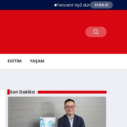
Tencent Hy3 dünya genelinde kullanıma sun
21:56:22
EGITIM
YAŞAM
Son Dakika