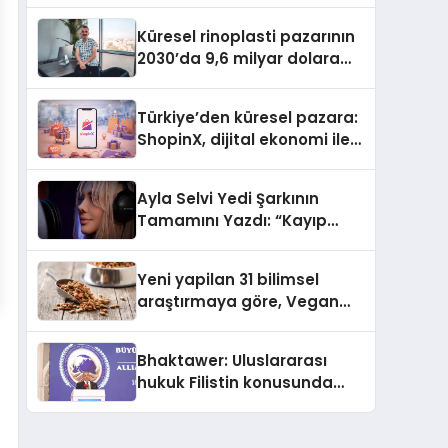
Küresel rinoplasti pazarının
2030’da 9,6 milyar dolara
ulaşması bekleniyor
Türkiye’den küresel pazara:
ShopinX, dijital ekonomi ile
gerçek dünya alışverişini bir
araya getirmeyi hedefliyor
Ayla Selvi Yedi Şarkının
Tamamını Yazdı: “Kayıp
Kasetler 1” 31 Temmuz’da
Yayında
Yeni yapilan 31 bilimsel
araştırmaya göre, Vegan
Köpek Maması ve Vegan
Kedi Mamasının İyi
Bhaktawer: Uluslararası
Sindirildiğini Ortaya Koydu
hukuk Filistin konusunda
çifte standart uyguluyor