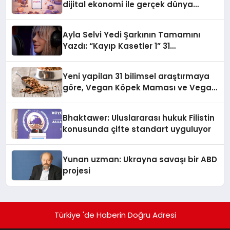
dijital ekonomi ile gerçek dünya
alışverişini bir araya getirmeyi
hedefliyor
Ayla Selvi Yedi Şarkının Tamamını
Yazdı: “Kayıp Kasetler 1” 31
Temmuz’da Yayında
Yeni yapilan 31 bilimsel araştırmaya
göre, Vegan Köpek Maması ve Vegan
Kedi Mamasının İyi Sindirildiğini
Ortaya Koydu
Bhaktawer: Uluslararası hukuk Filistin
konusunda çifte standart uyguluyor
Yunan uzman: Ukrayna savaşı bir ABD
projesi
Türkiye 'de Haberin Doğru Adresi