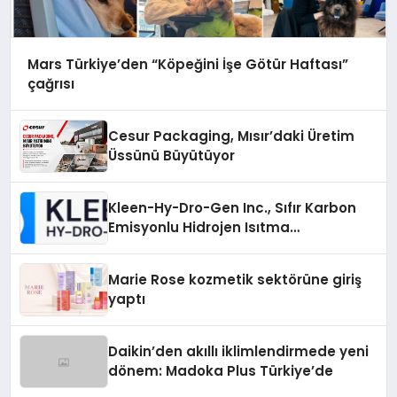
Mars Türkiye’den “Köpeğini İşe Götür Haftası”
çağrısı
Cesur Packaging, Mısır’daki Üretim
Üssünü Büyütüyor
Kleen-Hy-Dro-Gen Inc., Sıfır Karbon
Emisyonlu Hidrojen Isıtma
Teknolojisinde ISO ve TSSA
Düzenleyici Onaylarını Aldı
Marie Rose kozmetik sektörüne giriş
yaptı
Daikin’den akıllı iklimlendirmede yeni
dönem: Madoka Plus Türkiye’de