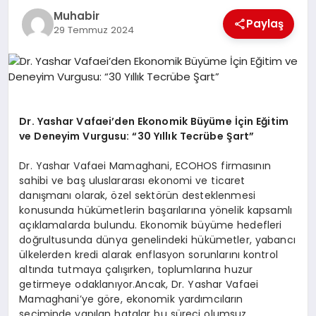
Muhabir
TEKNOLOJI
Paylaş
29 Temmuz 2024
MAGAZIN
EGITIM
Dr. Yashar Vafaei’den Ekonomik Büyüme İçin Eğitim
YAŞAM
ve Deneyim Vurgusu: “30 Yıllık Tecrübe Şart”
Dr. Yashar Vafaei Mamaghani, ECOHOS firmasının
sahibi ve baş uluslararası ekonomi ve ticaret
danışmanı olarak, özel sektörün desteklenmesi
konusunda hükümetlerin başarılarına yönelik kapsamlı
açıklamalarda bulundu. Ekonomik büyüme hedefleri
doğrultusunda dünya genelindeki hükümetler, yabancı
ülkelerden kredi alarak enflasyon sorunlarını kontrol
altında tutmaya çalışırken, toplumlarına huzur
getirmeye odaklanıyor.Ancak, Dr. Yashar Vafaei
Mamaghani’ye göre, ekonomik yardımcıların
seçiminde yapılan hatalar bu süreci olumsuz