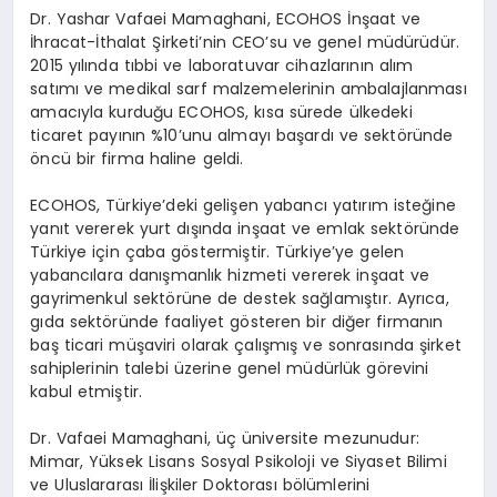
Dr. Yashar Vafaei Mamaghani, ECOHOS İnşaat ve
İhracat-İthalat Şirketi’nin CEO’su ve genel müdürüdür.
2015 yılında tıbbi ve laboratuvar cihazlarının alım
satımı ve medikal sarf malzemelerinin ambalajlanması
amacıyla kurduğu ECOHOS, kısa sürede ülkedeki
ticaret payının %10’unu almayı başardı ve sektöründe
öncü bir firma haline geldi.
ECOHOS, Türkiye’deki gelişen yabancı yatırım isteğine
yanıt vererek yurt dışında inşaat ve emlak sektöründe
Türkiye için çaba göstermiştir. Türkiye’ye gelen
yabancılara danışmanlık hizmeti vererek inşaat ve
gayrimenkul sektörüne de destek sağlamıştır. Ayrıca,
gıda sektöründe faaliyet gösteren bir diğer firmanın
baş ticari müşaviri olarak çalışmış ve sonrasında şirket
sahiplerinin talebi üzerine genel müdürlük görevini
kabul etmiştir.
Dr. Vafaei Mamaghani, üç üniversite mezunudur:
Mimar, Yüksek Lisans Sosyal Psikoloji ve Siyaset Bilimi
ve Uluslararası İlişkiler Doktorası bölümlerini