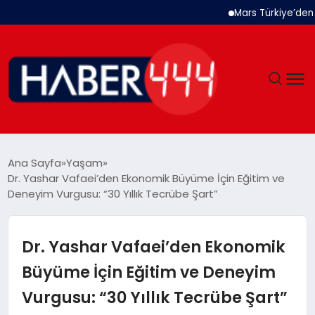
Mars Türkiye’den “Köpe
GÜNDEM
Ana Sayfa
Yaşam
Dr. Yashar Vafaei’den Ekonomik Büyüme İçin Eğitim ve
SIYASET
Deneyim Vurgusu: “30 Yıllık Tecrübe Şart”
DÜNYA
Dr. Yashar Vafaei’den Ekonomik
EKONOMI
Büyüme İçin Eğitim ve Deneyim
Vurgusu: “30 Yıllık Tecrübe Şart”
SPOR