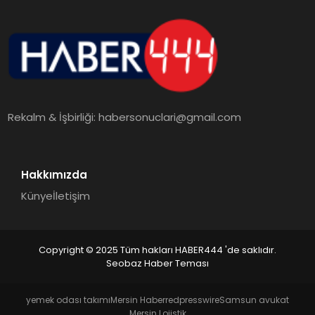
Rekalm & İşbirliği:
habersonuclari@gmail.com
Hakkımızda
Künye
İletişim
Copyright © 2025 Tüm hakları HABER444 'de saklıdır.
Seobaz Haber Teması
yemek odası takımı
Mersin Haber
redpresswire
Samsun avukat
Mersin Lojistik