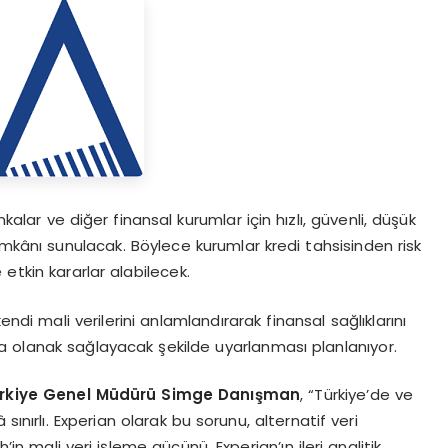
nkalar ve diğer finansal kurumlar için hızlı, güvenli, düşük
imkânı sunulacak. Böylece kurumlar kredi tahsisinden risk
kin kararlar alabilecek.
endi mali verilerini anlamlandırarak finansal sağlıklarını
ına olanak sağlayacak şekilde uyarlanması planlanıyor.
rkiye Genel Müdürü
Simge Dan
ışman
, “Türkiye’de ve
sınırlı. Experian olarak bu sorunu, alternatif veri
in mali veri işleme gücünü, Experian’ın ileri analitik