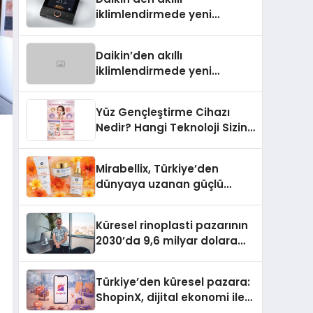
iklimlendirmede yeni
dönem: Madoka Plus
Türkiye’de
Daikin’den akıllı
iklimlendirmede yeni
dönem: Madoka Plus
Türkiye’de
Yüz Gençleştirme Cihazı
Nedir? Hangi Teknoloji Sizin
İçin Daha Uygun?
Mirabellix, Türkiye’den
dünyaya uzanan güçlü
büyümesini sürdürüyor
Küresel rinoplasti pazarının
2030’da 9,6 milyar dolara
ulaşması bekleniyor
Türkiye’den küresel pazara:
ShopinX, dijital ekonomi ile
gerçek dünya alışverişini bir