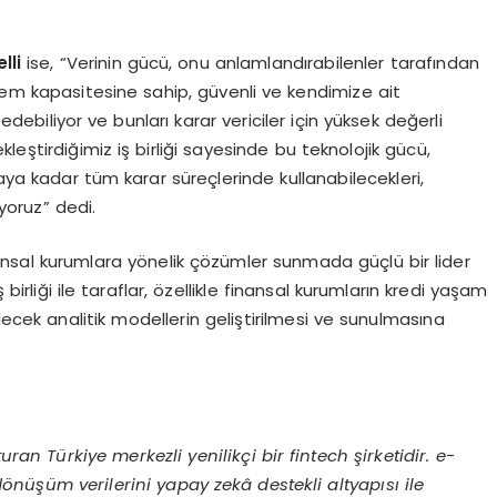
lli
ise, “Verinin gücü, onu anlamlandırabilenler tarafından
lem kapasitesine sahip, güvenli ve kendimize ait
 edebiliyor ve bunları karar vericiler için yüksek değerli
kleştirdiğimiz iş birliği sayesinde bu teknolojik gücü,
ya kadar tüm karar süreçlerinde kullanabilecekleri,
yoruz” dedi.
ansal kurumlara yönelik çözümler sunmada güçlü bir lider
rliği ile taraflar, özellikle finansal kurumların kredi yaşam
ecek analitik modellerin geliştirilmesi ve sunulmasına
uran Türkiye merkezli yenilikçi bir fintech şirketidir. e-
d
ö
nüşüm verilerini yapay zekâ destekli altyapısı ile