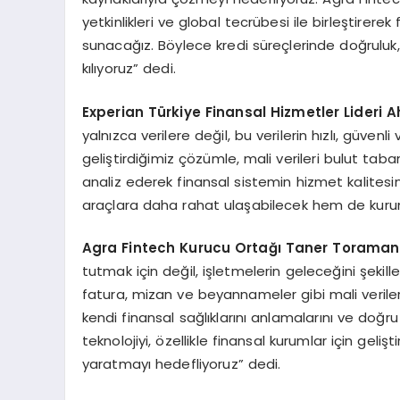
yetkinlikleri ve global tecrübesi ile birleştirer
sunacağız. Böylece kredi süreçlerinde doğrulu
kılıyoruz” dedi.
Experian T
ürkiye Finansal Hizmetler Lideri 
yalnızca verilere değil, bu verilerin hızlı, güven
geliştirdiğimiz çözümle, mali verileri bulut taba
analiz ederek finansal sistemin hizmet kalitesi
araçlara daha rahat ulaşabilecek hem de kuruml
Agra Fintech Kurucu Ortağı Taner Torama
tutmak için değil, işletmelerin geleceğini şekille
fatura, mizan ve beyannameler gibi mali verileri
kendi finansal sağlıklarını anlamalarını ve doğru 
teknolojiyi, özellikle finansal kurumlar için geliş
yaratmayı hedefliyoruz” dedi.