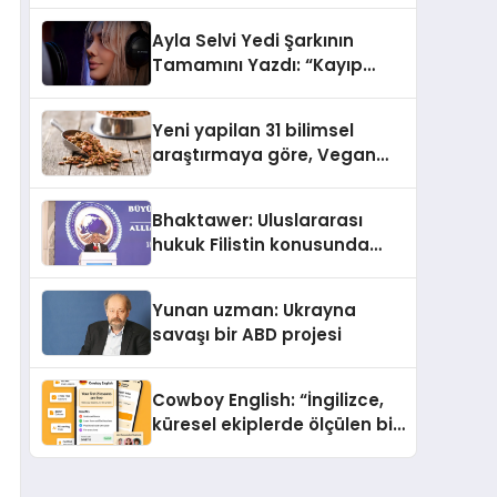
araya getirmeyi hedefliyor
Ayla Selvi Yedi Şarkının
Tamamını Yazdı: “Kayıp
Kasetler 1” 31 Temmuz’da
Yayında
Yeni yapilan 31 bilimsel
araştırmaya göre, Vegan
Köpek Maması ve Vegan
Kedi Mamasının İyi
Bhaktawer: Uluslararası
Sindirildiğini Ortaya Koydu
hukuk Filistin konusunda
çifte standart uyguluyor
Yunan uzman: Ukrayna
savaşı bir ABD projesi
Cowboy English: “İngilizce,
küresel ekiplerde ölçülen bir
iş yetkinliğine dönüşüyor”