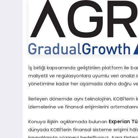
İş birliği kapsamında geliştirilen platform ile ba
maliyetli ve regülasyonlara uyumlu veri analizi 
yönetimine kadar her aşamada daha doğru ve et
İlerleyen dönemde aynı teknolojinin, KOBİ’lerin k
izlemelerine ve finansal erişimlerini artırmalar
Konuya ilişkin açıklamada bulunan
Experian T
ü
dünyada KOBİ’lerin finansal sisteme erişimi hâlâ 
kaynaklarıyla çözmeyi hedefliyoruz. Agra Fintech’