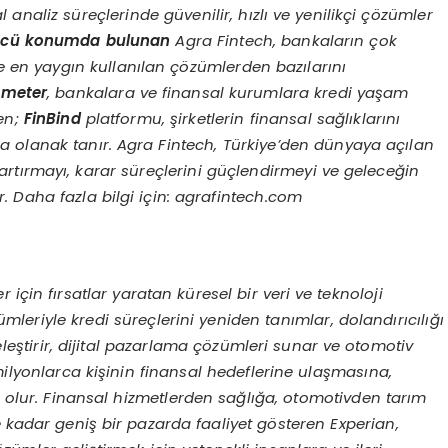
 analiz süreçlerinde güvenilir, hızlı ve yenilikçi çözümler
cü konumda bulunan
Agra Fintech, bankaların çok
e en yaygın kullanılan çözümlerden bazılarını
ometer
, bankalara ve finansal kurumlara kredi yaş
am
ken;
FinBind
platformu, şirketlerin finansal sağlıklarını
a olanak tanır.
Agra Fintech, Türkiye
’
den d
ünyaya açılan
ı artırmayı, karar süreçlerini güçlendirmeyi ve geleceğin
. Daha fazla bilgi için: agrafintech.com
 için fırsatlar yaratan küresel bir veri ve teknoloji
özümleriyle kredi süreçlerini yeniden tanımlar, dolandırıcılığı
eleştirir, dijital pazarlama çözümleri sunar ve otomotiv
milyonlarca kişinin finansal hedeflerine ulaş
mas
ına,
olur.
Finansal hizmetlerden sağlığa, otomotivden tarım
e kadar geniş bir pazarda faaliyet g
ö
steren Experian,