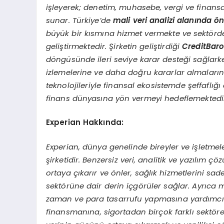
işleyerek; denetim, muhasebe, vergi ve finansal
sunar.
Türkiye
’
de
mali
veri analizi alanında
ö
n
büyük bir kısmına hizmet vermekte ve sekt
ö
rd
geli
ştirmektedir. Şirketin geliştirdiği
CreditBar
d
ö
ngüsünde ileri seviye karar desteği sağlar
izlemelerine ve daha doğru kararlar almaların
teknolojileriyle finansal ekosistemde şeffaflığ
finans dünyasına y
ö
n vermeyi hedeflemektedir
Experian Hakkında:
Experian, d
ünya genelinde bireyler ve işletmeler
şirketidir. Benzersiz veri, analitik ve yazılım ç
ortaya çıkarır ve
ö
nler, sağlık hizmetlerini sad
sekt
ö
rüne dair derin içg
ö
rü
ler sa
ğlar. Ayrıca 
zaman ve para tasarrufu yapmasına yardımcı 
finansmanına, sigortadan birçok farklı sekt
ö
r