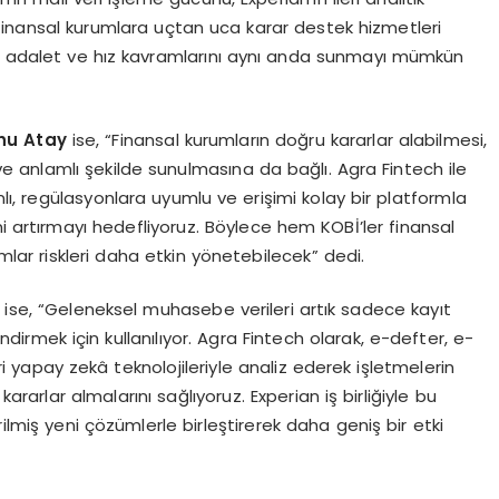
ek finansal kurumlara uçtan uca karar destek hizmetleri
k, adalet ve hız kavramlarını aynı anda sunmayı mümkün
Ahu Atay
ise, “Finansal kurumların doğru kararlar alabilmesi,
li ve anlamlı şekilde sunulmasına da bağlı. Agra Fintech ile
nlı, regülasyonlara uyumlu ve erişimi kolay bir platformla
ni artırmayı hedefliyoruz. Böylece hem KOBİ’ler finansal
ar riskleri daha etkin yönetebilecek” dedi.
n
ise, “Geleneksel muhasebe verileri artık sadece kayıt
ndirmek için kullanılıyor. Agra Fintech olarak, e-defter, e-
 yapay zekâ teknolojileriyle analiz ederek işletmelerin
kararlar almalarını sağlıyoruz. Experian iş birliğiyle bu
tirilmiş yeni çözümlerle birleştirerek daha geniş bir etki