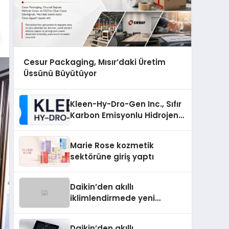
Cesur Packaging, Mısır’daki Üretim
Üssünü Büyütüyor
Kleen-Hy-Dro-Gen Inc., Sıfır
Karbon Emisyonlu Hidrojen
Isıtma Teknolojisinde ISO ve
TSSA Düzenleyici Onaylarını
Marie Rose kozmetik
Aldı
sektörüne giriş yaptı
Daikin’den akıllı
iklimlendirmede yeni
dönem: Madoka Plus
Türkiye’de
Daikin’den akıllı