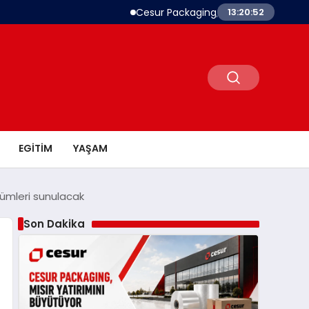
Cesur Packaging, Mısır’daki Üretim Üssünü B
13:20:53
EGITIM
YAŞAM
özümleri sunulacak
Son Dakika