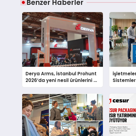
Benzer Haberler
Derya Arms, İstanbul Prohunt
İşletmeler
2026’da yeni nesil ürünlerini ve
Sistemler
global marka vizyonunu
sergiledi