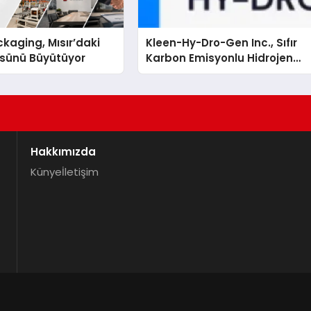
kaging, Mısır’daki
Kleen-Hy-Dro-Gen Inc., Sıfır
ssünü Büyütüyor
Karbon Emisyonlu Hidrojen
Isıtma Teknolojisinde ISO ve
TSSA Düzenleyici Onaylarını
Aldı
Hakkımızda
Künye
İletişim