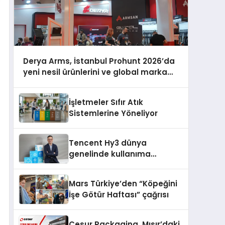
Derya Arms, İstanbul Prohunt 2026’da
yeni nesil ürünlerini ve global marka
vizyonunu sergiledi
İşletmeler Sıfır Atık
Sistemlerine Yöneliyor
Tencent Hy3 dünya
genelinde kullanıma
sunuldu
Mars Türkiye’den “Köpeğini
İşe Götür Haftası” çağrısı
Cesur Packaging, Mısır’daki