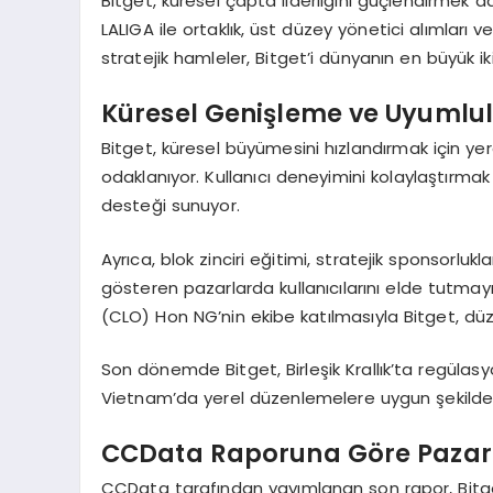
Bitget, küresel çapta liderliğini güçlendirmek adın
LALIGA ile ortaklık, üst düzey yönetici alımları ve
stratejik hamleler, Bitget’i dünyanın en büyük ik
Küresel Genişleme ve Uyumlulu
Bitget, küresel büyümesini hızlandırmak için yere
odaklanıyor. Kullanıcı deneyimini kolaylaştırmak iç
desteği sunuyor.
Ayrıca, blok zinciri eğitimi, stratejik sponsorl
gösteren pazarlarda kullanıcılarını elde tutmay
(CLO) Hon NG’nin ekibe katılmasıyla Bitget, düz
Son dönemde Bitget, Birleşik Krallık’ta regülasy
Vietnam’da yerel düzenlemelere uygun şekilde f
CCData Raporuna G
ö
re Paza
CCData tarafından yayımlanan son rapor, Bitget