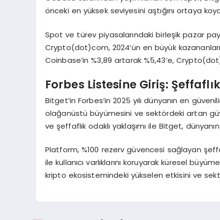
önceki en yüksek seviyesini aştığını ortaya koy
Spot ve türev piyasalarındaki birleşik pazar pa
Crypto(dot)com, 2024’ün en büyük kazananları o
Coinbase’in %3,89 artarak %5,43’e, Crypto(dot)
Forbes Listesine Giriş: Şeffafl
Bitget’in Forbes’in 2025 yılı dünyanın en güvenil
olağanüstü büyümesini ve sektördeki artan güven
ve şeffaflık odaklı yaklaşımı ile Bitget, dünyanı
Platform, %100 rezerv güvencesi sağlayan şeffa
ile kullanıcı varlıklarını koruyarak küresel büyüm
kripto ekosistemindeki yükselen etkisini ve sektö