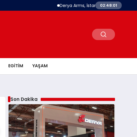
Derya Arms, İstanbul Prohunt 2026’da yeni
02:48:02
EGITIM
YAŞAM
Son Dakika