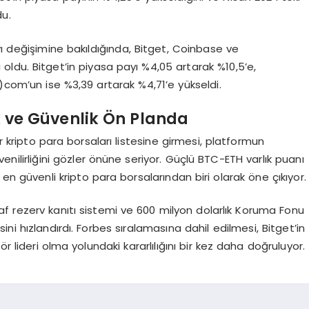
du.
yı değişimine bakıldığında, Bitget, Coinbase ve
ldu. Bitget’in piyasa payı %4,05 artarak %10,5’e,
com’un ise %3,39 artarak %4,71’e yükseldi.
ık ve Güvenlik Ö
n Planda
ir kripto para borsaları listesine girmesi, platformun
ilirliğini gözler önüne seriyor. Güçlü BTC-ETH varlık puanı
n en güvenli kripto para borsalarından biri olarak öne çıkıyor.
f rezerv kanıtı sistemi ve 600 milyon dolarlık Koruma Fonu
esini hızlandırdı. Forbes sıralamasına dahil edilmesi, Bitget’in
r lideri olma yolundaki kararlılığını bir kez daha doğruluyor.