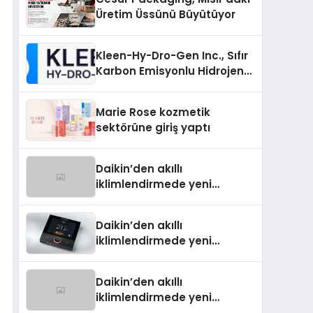
Üretim Üssünü Büyütüyor
Kleen-Hy-Dro-Gen Inc., Sıfır
Karbon Emisyonlu Hidrojen
Isıtma Teknolojisinde ISO ve
TSSA Düzenleyici Onaylarını
Marie Rose kozmetik
Aldı
sektörüne giriş yaptı
Daikin’den akıllı
iklimlendirmede yeni
dönem: Madoka Plus
Türkiye’de
Daikin’den akıllı
iklimlendirmede yeni
dönem: Madoka Plus
Türkiye’de
Daikin’den akıllı
iklimlendirmede yeni
dönem: Madoka Plus