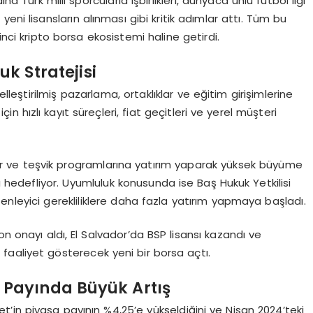
a Türk milli sporcularla işbirlikleri, dünyaca ünlü futbol ligi
 yeni lisansların alınması gibi kritik adımlar attı. Tüm bu
inci kripto borsa ekosistemi haline getirdi.
k Stratejisi
lleştirilmiş pazarlama, ortaklıklar ve eğitim girişimlerine
in hızlı kayıt süreçleri, fiat geçitleri ve yerel müşteri
uklar ve teşvik programlarına yatırım yaparak yüksek büyüme
ı hedefliyor. Uyumluluk konusunda ise Baş Hukuk Yetkilisi
enleyici gerekliliklere daha fazla yatırım yapmaya başladı.
on onayı aldı, El Salvador’da BSP lisansı kazandı ve
aaliyet gösterecek yeni bir borsa açtı.
r Payında Büyü
k Art
ış
’in piyasa payının %4,25’e yükseldiğini ve Nisan 2024’teki