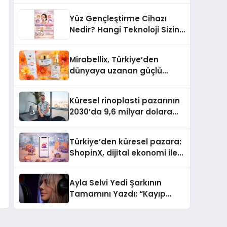
Türkiye’de
Yüz Gençleştirme Cihazı
Nedir? Hangi Teknoloji Sizin
İçin Daha Uygun?
Mirabellix, Türkiye’den
dünyaya uzanan güçlü
büyümesini sürdürüyor
Küresel rinoplasti pazarının
2030’da 9,6 milyar dolara
ulaşması bekleniyor
Türkiye’den küresel pazara:
ShopinX, dijital ekonomi ile
gerçek dünya alışverişini bir
araya getirmeyi hedefliyor
Ayla Selvi Yedi Şarkının
Tamamını Yazdı: “Kayıp
Kasetler 1” 31 Temmuz’da
Yayında