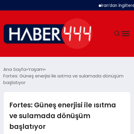
İran’dan İngiltere Ukr
GÜNDEM
Ana Sayfa
Yaşam
Fortes: Güneş enerjisi ile ısıtma ve sulamada dönüşüm
SIYASET
başlatıyor
DÜNYA
Fortes: Güneş enerjisi ile ısıtma
EKONOMI
ve sulamada dönüşüm
başlatıyor
SPOR