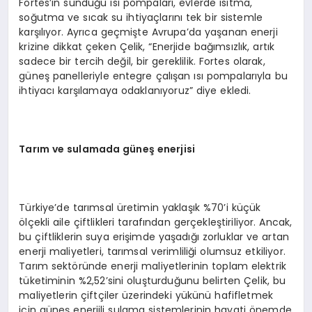
Fortes’in sunduğu ısı pompaları, evlerde ısıtma,
soğutma ve sıcak su ihtiyaçlarını tek bir sistemle
karşılıyor. Ayrıca geçmişte Avrupa’da yaşanan enerji
krizine dikkat çeken Çelik, “Enerjide bağımsızlık, artık
sadece bir tercih değil, bir gereklilik. Fortes olarak,
güneş panelleriyle entegre çalışan ısı pompalarıyla bu
ihtiyacı karşılamaya odaklanıyoruz” diye ekledi.
Tarım ve sulamada güneş enerjisi
Türkiye’de tarımsal üretimin yaklaşık %70’i küçük
ölçekli aile çiftlikleri tarafından gerçekleştiriliyor. Ancak,
bu çiftliklerin suya erişimde yaşadığı zorluklar ve artan
enerji maliyetleri, tarımsal verimliliği olumsuz etkiliyor.
Tarım sektöründe enerji maliyetlerinin toplam elektrik
tüketiminin %2,52’sini oluşturduğunu belirten Çelik, bu
maliyetlerin çiftçiler üzerindeki yükünü hafifletmek
için güneş enerjili sulama sistemlerinin hayati önemde