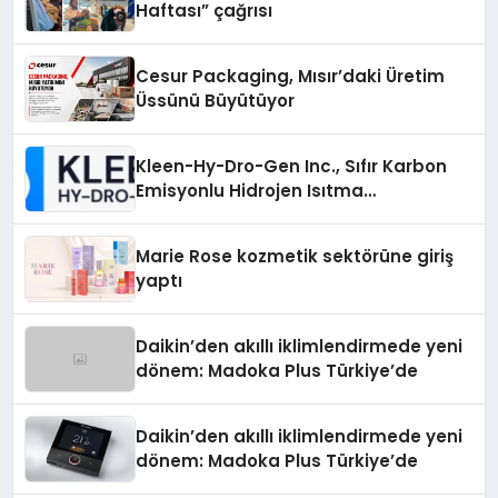
Haftası” çağrısı
Cesur Packaging, Mısır’daki Üretim
Üssünü Büyütüyor
Kleen-Hy-Dro-Gen Inc., Sıfır Karbon
Emisyonlu Hidrojen Isıtma
Teknolojisinde ISO ve TSSA
Düzenleyici Onaylarını Aldı
Marie Rose kozmetik sektörüne giriş
yaptı
Daikin’den akıllı iklimlendirmede yeni
dönem: Madoka Plus Türkiye’de
Daikin’den akıllı iklimlendirmede yeni
dönem: Madoka Plus Türkiye’de