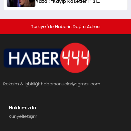
Yazdı: “Kayıp Kasetler 1” 31
Temmuz’da Yayında
Türkiye 'de Haberin Doğru Adresi
Rekalm & İşbirliği:
habersonuclari@gmail.com
Hakkımızda
Künye
İletişim