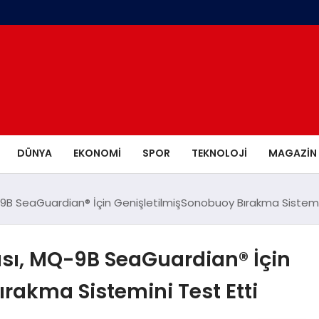
DÜNYA
EKONOMI
SPOR
TEKNOLOJI
MAGAZIN
 SeaGuardian® İçin GenişletilmişSonobuoy Bırakma Sistemin
ı, MQ-9B SeaGuardian® İçin
rakma Sistemini Test Etti