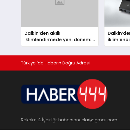
Daikin’den akıllı
Daikin’den
iklimlendirmede yeni dönem:
iklimlen
Madoka Plus Türkiye’de
Madoka P
Türkiye 'de Haberin Doğru Adresi
Rekalm & İşbirliği:
habersonuclari@gmail.com