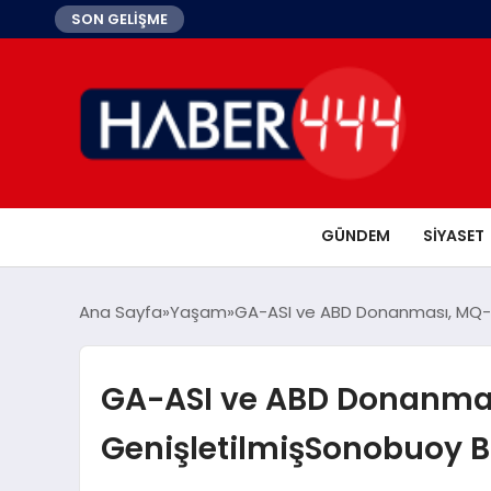
SON GELİŞME
GÜNDEM
SIYASET
Ana Sayfa
Yaşam
GA-ASI ve ABD Donanması, MQ-9B
GA-ASI ve ABD Donanmas
GenişletilmişSonobuoy Bı