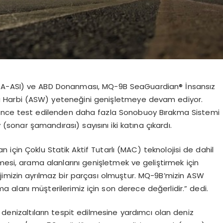
GA-ASI) ve ABD Donanması
, MQ-9B SeaGuardian
® İnsansız
a Harbi (ASW) yeteneğini genişletmeye devam ediyor.
ö
nce
test edilenden daha fazla
Sonobuoy
Bırakma Sistemi
y
(sonar şamandırası) sayısını iki katına çıkardı.
an i
çin
Çoklu Statik Aktif Tutarlı (MAC) teknolojisi de dahil
mesi, arama alanlarını genişletmek ve geliştirmek için
imizin ayrılmaz bir parçası olmuştur. MQ-9B’mizin ASW
 alanı müşterilerimiz için son derece değerlidir.” dedi.
 denizaltıların tespit edilmesine yardımcı olan deniz