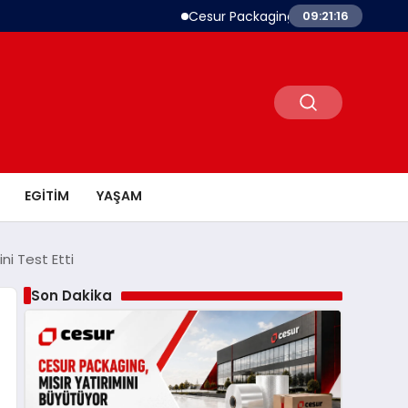
Cesur Packaging, Mısır’daki Üretim Üssü
09:21:17
EGITIM
YAŞAM
i Test Etti
Son Dakika