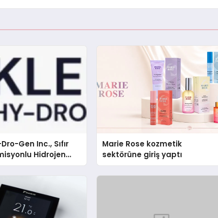
Dro-Gen Inc., Sıfır
Marie Rose kozmetik
isyonlu Hidrojen
sektörüne giriş yaptı
knolojisinde ISO ve
nleyici Onaylarını