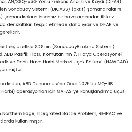
mal
, AN/SSQ-53G Y
ö
nlü
Frekans Analizi ve Kaydı (DIFAR)
ilen
Sonobuoy
Sistemi (DICASS) (aktif) şamandıralarını
C)
şamandıraların insansız bir hava aracından ilk kez
da denizaltıları tespit etmede daha iyidir ve DIFAR ve
erektirir.
stleri,
ö
zellikle
SDS’nin
(
Sonobuoy
Bırakma Sistemi)
i, ABD Pasifik Filosu Komutanı’nın 7. Filo’ya Operasyonel
dir ve Deniz Hava Harbi Merkezi Uçak B
ö
lümü
(NAWCAD)
g
ö
rmüştür
.
n ardından, ABD Donanması’nın Ocak 2026’da MQ-9B
 Harbi)
operasyonları için GA-
ASI’ye
konuşlandı
rma u
çuş
n
Northern Edge
,
Integrated Battle Problem,
RIMPAC
ve
larda kullanılmıştır.