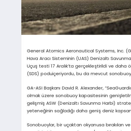
General
Atomics
Aeronautical
Systems
,
Inc
. (
Hava Aracı Sisteminin (UAS) Denizaltı Savunm
Uçuş testi 17 Aralık’ta gerçekleştirildi ve daha
(SDS)
podu
içeriyordu, bu da mevcut
sonobuo
GA-ASI Başkanı
David R. Alexander, “SeaGuardi
olmak üzere
sonobuoy
kapasitesinin genişletil
gelişmiş ASW (Denizaltı Savunma Harbi) stratej
yeteneğinin sağladığı daha geniş deniz kapsama
Sonobuoylar
, bir uçaktan okyanusa bırakılan ve