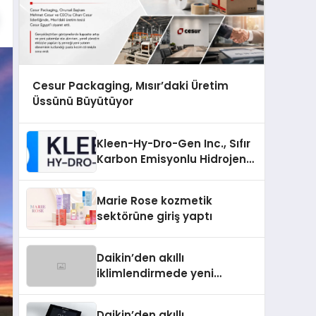
Cesur Packaging, Mısır’daki Üretim
Üssünü Büyütüyor
Kleen-Hy-Dro-Gen Inc., Sıfır
Karbon Emisyonlu Hidrojen
Isıtma Teknolojisinde ISO ve
TSSA Düzenleyici Onaylarını
Marie Rose kozmetik
Aldı
sektörüne giriş yaptı
Daikin’den akıllı
iklimlendirmede yeni
dönem: Madoka Plus
Türkiye’de
Daikin’den akıllı