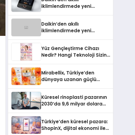
iklimlendirmede yeni
dönem: Madoka Plus
Türkiye’de
Daikin’den akıllı
iklimlendirmede yeni
dönem: Madoka Plus
Türkiye’de
Yüz Gençleştirme Cihazı
Nedir? Hangi Teknoloji Sizin
İçin Daha Uygun?
Mirabellix, Türkiye’den
dünyaya uzanan güçlü
büyümesini sürdürüyor
Küresel rinoplasti pazarının
2030’da 9,6 milyar dolara
ulaşması bekleniyor
Türkiye’den küresel pazara:
ShopinX, dijital ekonomi ile
gerçek dünya alışverişini bir