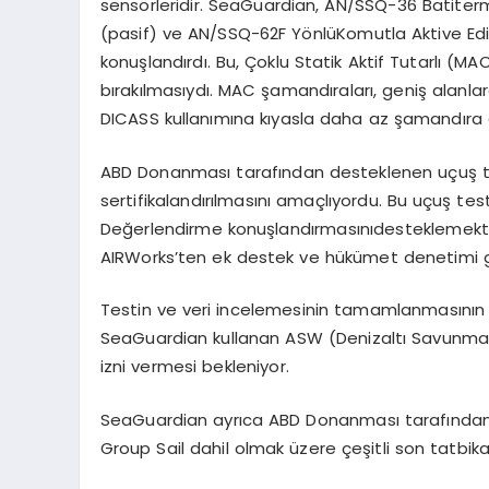
sens
ö
rleridir
.
SeaGuardian
, AN/SSQ-36
Batiter
(pasif) ve AN/SSQ-62F Y
ö
nlü
Komutla Aktive Ed
konuşlandırdı. Bu, Çoklu Statik Aktif Tutarlı
(MA
bırakılması
yd
ı
. MAC
şamandıraları, geniş alanlar
DICASS kullanımına kıyasla daha az şamandıra g
ABD Donanması tarafından desteklenen uçuş te
sertifikalandırılmasını amaçlıyordu. Bu uçuş test
Değerlendirme konuşlandı
rmas
ını
desteklemekte
AIRWorks’ten
ek destek ve hükümet denetimi 
Testin ve veri incelemesinin tamamlanmasını
SeaGuardian
kullanan ASW (Denizaltı Savunma
izni vermesi bekleniyor.
SeaGuardian
ayrıca ABD Donanması tarafında
Group Sail
dahil olmak üzere çeşitli son tatbikat