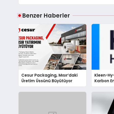
Benzer Haberler
Cesur Packaging, Mısır’daki
Kleen-Hy-
Üretim Üssünü Büyütüyor
Karbon Em
Isıtma Te
TSSA Düze
Aldı