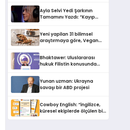
araya getirmeyi hedefliyor
Ayla Selvi Yedi Şarkının
Tamamını Yazdı: “Kayıp
Kasetler 1” 31 Temmuz’da
Yayında
Yeni yapilan 31 bilimsel
araştırmaya göre, Vegan
Köpek Maması ve Vegan
Kedi Mamasının İyi
Bhaktawer: Uluslararası
Sindirildiğini Ortaya Koydu
hukuk Filistin konusunda
çifte standart uyguluyor
Yunan uzman: Ukrayna
savaşı bir ABD projesi
Cowboy English: “İngilizce,
küresel ekiplerde ölçülen bir
iş yetkinliğine dönüşüyor”