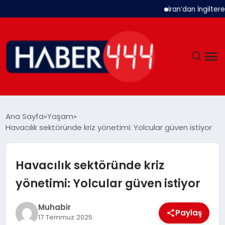
İran’dan İngiltere Ukra
GÜNDEM
Ana Sayfa
Yaşam
Havacılık sektöründe kriz yönetimi: Yolcular güven istiyor
SIYASET
DÜNYA
Havacılık sektöründe kriz
yönetimi: Yolcular güven istiyor
EKONOMI
Muhabir
SPOR
Paylaş
17 Temmuz 2025