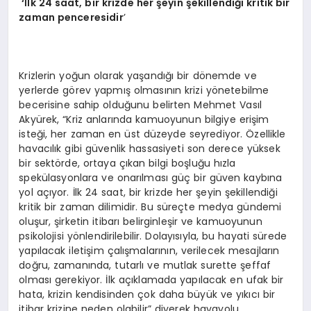
‘İlk 24 saat, bir krizde her şeyin şekillendiği kritik bir
zaman penceresidir
’
Krizlerin yoğun olarak yaşandığı bir dönemde ve
yerlerde görev yapmış olmasının krizi yönetebilme
becerisine sahip olduğunu belirten Mehmet Vasıl
Akyürek, “Kriz anlarında kamuoyunun bilgiye erişim
isteği, her zaman en üst düzeyde seyrediyor. Özellikle
havacılık gibi güvenlik hassasiyeti son derece yüksek
bir sektörde, ortaya çıkan bilgi boşluğu hızla
spekülasyonlara ve onarılması güç bir güven kaybına
yol açıyor. İlk 24 saat, bir krizde her şeyin şekillendiği
kritik bir zaman dilimidir. Bu süreçte medya gündemi
oluşur, şirketin itibarı belirginleşir ve kamuoyunun
psikolojisi yönlendirilebilir. Dolayısıyla, bu hayati sürede
yapılacak iletişim çalışmalarının, verilecek mesajların
doğru, zamanında, tutarlı ve mutlak surette şeffaf
olması gerekiyor. İlk açıklamada yapılacak en ufak bir
hata, krizin kendisinden çok daha büyük ve yıkıcı bir
itibar krizine neden olabilir” diyerek havayolu