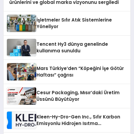
ürünlerini ve global marka vizyonunu sergiledi
İşletmeler Sıfır Atık Sistemlerine
Yöneliyor
Tencent Hy3 dünya genelinde
kullanıma sunuldu
Mars Türkiye’den “Köpeğini İşe Götür
Haftası” çağrısı
Cesur Packaging, Mısır’daki Üretim
Üssünü Büyütüyor
Kleen-Hy-Dro-Gen Inc., Sıfır Karbon
Emisyonlu Hidrojen Isıtma
Teknolojisinde ISO ve TSSA