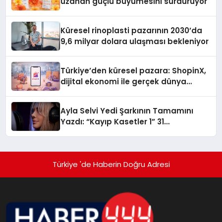
uzanan güçlü büyümesini sürdürüyor
Küresel rinoplasti pazarının 2030’da
9,6 milyar dolara ulaşması bekleniyor
Türkiye’den küresel pazara: ShopinX,
dijital ekonomi ile gerçek dünya
alışverişini bir araya getirmeyi
hedefliyor
Ayla Selvi Yedi Şarkının Tamamını
Yazdı: “Kayıp Kasetler 1” 31
Temmuz’da Yayında
Türkiye 'de Haberin Doğru Adresi