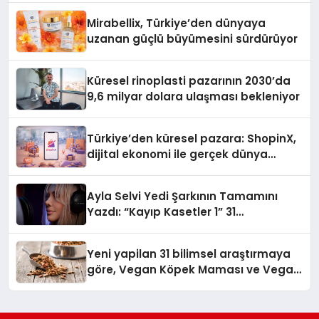
Mirabellix, Türkiye’den dünyaya
uzanan güçlü büyümesini sürdürüyor
Küresel rinoplasti pazarının 2030’da
9,6 milyar dolara ulaşması bekleniyor
Türkiye’den küresel pazara: ShopinX,
dijital ekonomi ile gerçek dünya
alışverişini bir araya getirmeyi
hedefliyor
Ayla Selvi Yedi Şarkının Tamamını
Yazdı: “Kayıp Kasetler 1” 31
Temmuz’da Yayında
Yeni yapilan 31 bilimsel araştırmaya
göre, Vegan Köpek Maması ve Vegan
Kedi Mamasının İyi Sindirildiğini
Ortaya Koydu