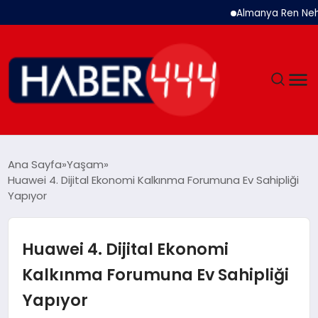
Almanya Ren Nehri’nde T
GÜNDEM
Ana Sayfa
Yaşam
Huawei 4. Dijital Ekonomi Kalkınma Forumuna Ev Sahipliği
SIYASET
Yapıyor
DÜNYA
Huawei 4. Dijital Ekonomi
EKONOMI
Kalkınma Forumuna Ev Sahipliği
Yapıyor
SPOR