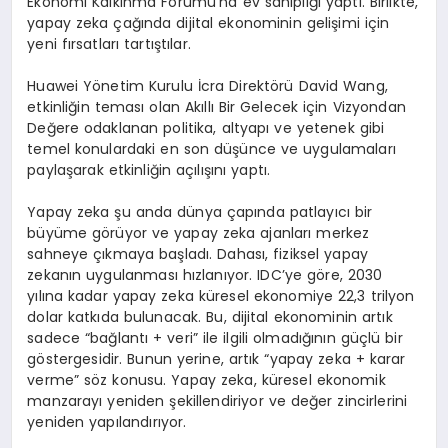
Ekonomi Kalkınma Forumu’na ev sahipliği yaptı. Birlikte,
yapay zeka çağında dijital ekonominin gelişimi için
yeni fırsatları tartıştılar.
Huawei Yönetim Kurulu İcra Direktörü David Wang,
etkinliğin teması olan Akıllı Bir Gelecek için Vizyondan
Değere odaklanan politika, altyapı ve yetenek gibi
temel konulardaki en son düşünce ve uygulamaları
paylaşarak etkinliğin açılışını yaptı.
Yapay zeka şu anda dünya çapında patlayıcı bir
büyüme görüyor ve yapay zeka ajanları merkez
sahneye çıkmaya başladı. Dahası, fiziksel yapay
zekanın uygulanması hızlanıyor. IDC’ye göre, 2030
yılına kadar yapay zeka küresel ekonomiye 22,3 trilyon
dolar katkıda bulunacak. Bu, dijital ekonominin artık
sadece “bağlantı + veri” ile ilgili olmadığının güçlü bir
göstergesidir. Bunun yerine, artık “yapay zeka + karar
verme” söz konusu. Yapay zeka, küresel ekonomik
manzarayı yeniden şekillendiriyor ve değer zincirlerini
yeniden yapılandırıyor.