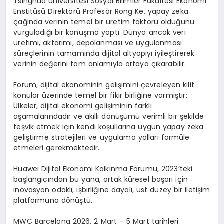
Tsinghua Üniversitesi Sosyal Bilimler Fakültesi Ekonomi
Enstitüsü Direktörü Profesör Rong Ke, yapay zeka
çağında verinin temel bir üretim faktörü olduğunu
vurguladığı bir konuşma yaptı. Dünya ancak veri
üretimi, aktarımı, depolanması ve uygulanması
süreçlerinin tamamında dijital altyapıyı iyileştirerek
verinin değerini tam anlamıyla ortaya çıkarabilir.
Forum, dijital ekonominin gelişimini çevreleyen kilit
konular üzerinde temel bir fikir birliğine varmıştır:
Ülkeler, dijital ekonomi gelişiminin farklı
aşamalarındadır ve akıllı dönüşümü verimli bir şekilde
teşvik etmek için kendi koşullarına uygun yapay zeka
geliştirme stratejileri ve uygulama yolları formüle
etmeleri gerekmektedir.
Huawei Dijital Ekonomi Kalkınma Forumu, 2023’teki
başlangıcından bu yana, ortak küresel başarı için
inovasyon odaklı, işbirliğine dayalı, üst düzey bir iletişim
platformuna dönüştü.
MWC Barcelona 2026, 2 Mart – 5 Mart tarihleri