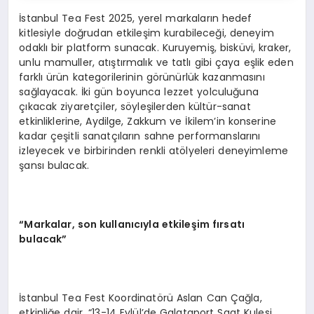
İstanbul Tea Fest 2025, yerel markaların hedef
kitlesiyle doğrudan etkileşim kurabileceği, deneyim
odaklı bir platform sunacak. Kuruyemiş, bisküvi, kraker,
unlu mamuller, atıştırmalık ve tatlı gibi çaya eşlik eden
farklı ürün kategorilerinin görünürlük kazanmasını
sağlayacak. İki gün boyunca lezzet yolculuğuna
çıkacak ziyaretçiler, söyleşilerden kültür-sanat
etkinliklerine, Aydilge, Zakkum ve İkilem’in konserine
kadar çeşitli sanatçıların sahne performanslarını
izleyecek ve birbirinden renkli atölyeleri deneyimleme
şansı bulacak.
“Markalar, son kullanıcıyla etkileşim fırsatı
bulacak”
İstanbul Tea Fest Koordinatörü Aslan Can Çağla,
etkinliğe dair, “13-14 Eylül’de Galataport Saat Kulesi