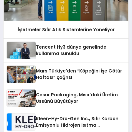
İşletmeler Sıfır Atık Sistemlerine Yöneliyor
Tencent Hy3 dünya genelinde
kullanıma sunuldu
Mars Türkiye’den “Köpeğini İşe Götür
Haftası” çağrısı
Cesur Packaging, Mısır’daki Üretim
Üssünü Büyütüyor
Kleen-Hy-Dro-Gen Inc., Sıfır Karbon
Emisyonlu Hidrojen Isıtma
Teknolojisinde ISO ve TSSA