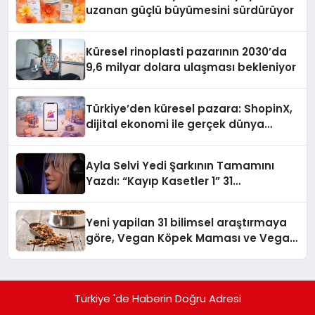
uzanan güçlü büyümesini sürdürüyor
Küresel rinoplasti pazarının 2030’da
9,6 milyar dolara ulaşması bekleniyor
Türkiye’den küresel pazara: ShopinX,
dijital ekonomi ile gerçek dünya
alışverişini bir araya getirmeyi
hedefliyor
Ayla Selvi Yedi Şarkının Tamamını
Yazdı: “Kayıp Kasetler 1” 31
Temmuz’da Yayında
Yeni yapilan 31 bilimsel araştırmaya
göre, Vegan Köpek Maması ve Vegan
Kedi Mamasının İyi Sindirildiğini
Ortaya Koydu
Türkiye 'de Haberin Doğru Adresi