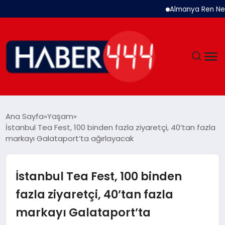
Almanya Ren Nehri’nde T
GÜNDEM
Ana Sayfa
Yaşam
İstanbul Tea Fest, 100 binden fazla ziyaretçi, 40’tan fazla
SIYASET
markayı Galataport’ta ağırlayacak
DÜNYA
İstanbul Tea Fest, 100 binden
EKONOMI
fazla ziyaretçi, 40’tan fazla
markayı Galataport’ta
SPOR