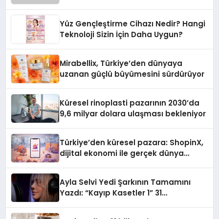
Yüz Gençleştirme Cihazı Nedir? Hangi
Teknoloji Sizin İçin Daha Uygun?
Mirabellix, Türkiye’den dünyaya
uzanan güçlü büyümesini sürdürüyor
Küresel rinoplasti pazarının 2030’da
9,6 milyar dolara ulaşması bekleniyor
Türkiye’den küresel pazara: ShopinX,
dijital ekonomi ile gerçek dünya
alışverişini bir araya getirmeyi
hedefliyor
Ayla Selvi Yedi Şarkının Tamamını
Yazdı: “Kayıp Kasetler 1” 31
Temmuz’da Yayında