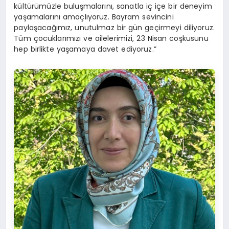
kültürümüzle buluşmalarını, sanatla iç içe bir deneyim
yaşamalarını amaçlıyoruz. Bayram sevincini
paylaşacağımız, unutulmaz bir gün geçirmeyi diliyoruz.
Tüm çocuklarımızı ve ailelerimizi, 23 Nisan coşkusunu
hep birlikte yaşamaya davet ediyoruz.”