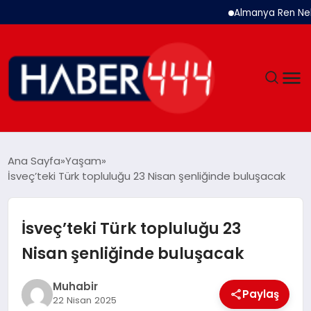
Almanya Ren Nehri’nde Tar
GÜNDEM
Ana Sayfa
Yaşam
İsveç’teki Türk topluluğu 23 Nisan şenliğinde buluşacak
SIYASET
DÜNYA
İsveç’teki Türk topluluğu 23
Nisan şenliğinde buluşacak
EKONOMI
Muhabir
SPOR
Paylaş
22 Nisan 2025