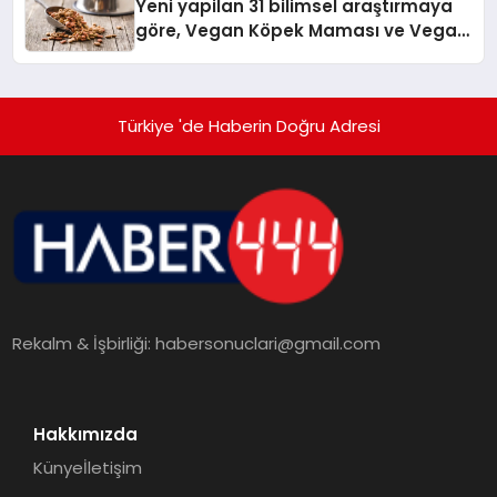
Yeni yapilan 31 bilimsel araştırmaya
göre, Vegan Köpek Maması ve Vegan
Kedi Mamasının İyi Sindirildiğini
Ortaya Koydu
Türkiye 'de Haberin Doğru Adresi
Rekalm & İşbirliği:
habersonuclari@gmail.com
Hakkımızda
Künye
İletişim