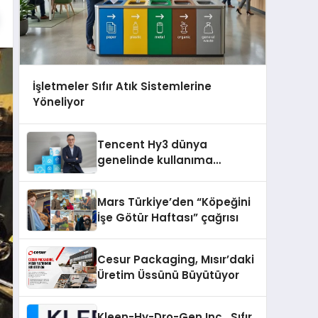
İşletmeler Sıfır Atık Sistemlerine
Yöneliyor
Tencent Hy3 dünya
genelinde kullanıma
sunuldu
Mars Türkiye’den “Köpeğini
İşe Götür Haftası” çağrısı
Cesur Packaging, Mısır’daki
Üretim Üssünü Büyütüyor
Kleen-Hy-Dro-Gen Inc., Sıfır