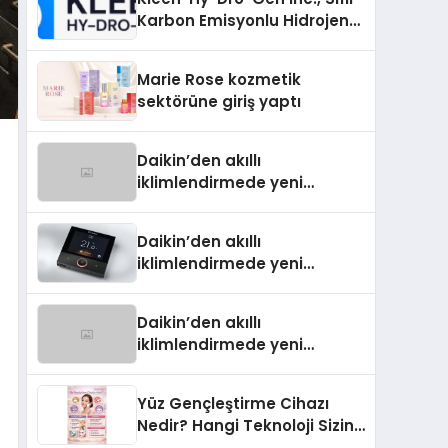
Karbon Emisyonlu Hidrojen
Isıtma Teknolojisinde ISO ve
TSSA Düzenleyici Onaylarını
Marie Rose kozmetik
Aldı
sektörüne giriş yaptı
Daikin’den akıllı
iklimlendirmede yeni
dönem: Madoka Plus
Türkiye’de
Daikin’den akıllı
iklimlendirmede yeni
dönem: Madoka Plus
Türkiye’de
Daikin’den akıllı
iklimlendirmede yeni
dönem: Madoka Plus
Türkiye’de
Yüz Gençleştirme Cihazı
Nedir? Hangi Teknoloji Sizin
İçin Daha Uygun?