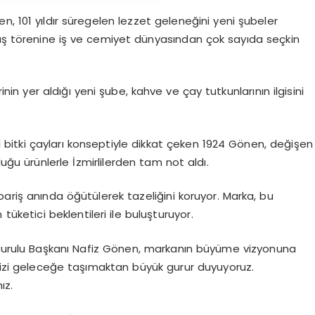
n, 101 yıldır süregelen lezzet geleneğini yeni şubeler
lış törenine iş ve cemiyet dünyasından çok sayıda seçkin
n yer aldığı yeni şube, kahve ve çay tutkunlarının ilgisini
bitki çayları konseptiyle dikkat çeken 1924 Gönen, değişen
uğu ürünlerle İzmirlilerden tam not aldı.
pariş anında öğütülerek tazeliğini koruyor. Marka, bu
üketici beklentileri ile buluşturuyor.
urulu Başkanı Nafiz Gönen, markanın büyüme vizyonuna
imizi geleceğe taşımaktan büyük gurur duyuyoruz.
ız.