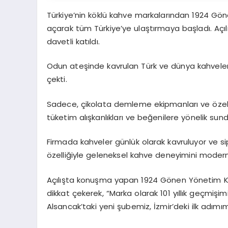
Türkiye’nin köklü kahve markalarından 1924 Göne
açarak tüm Türkiye’ye ulaştırmaya başladı. Açı
davetli katıldı.
Odun ateşinde kavrulan Türk ve dünya kahvelerini
çekti.
Sadece, çikolata demleme ekipmanları ve özel 
tüketim alışkanlıkları ve beğenilere yönelik sund
Firmada kahveler günlük olarak kavruluyor ve si
özelliğiyle geleneksel kahve deneyimini modern t
Açılışta konuşma yapan 1924 Gönen Yönetim K
dikkat çekerek, “Marka olarak 101 yıllık geçmiş
Alsancak’taki yeni şubemiz, İzmir’deki ilk adımım