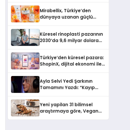
Mirabellix, Türkiye’den
dünyaya uzanan güçlü
büyümesini sürdürüyor
Küresel rinoplasti pazarının
2030’da 9,6 milyar dolara
ulaşması bekleniyor
Türkiye’den küresel pazara:
ShopinX, dijital ekonomi ile
gerçek dünya alışverişini bir
araya getirmeyi hedefliyor
Ayla Selvi Yedi Şarkının
Tamamını Yazdı: “Kayıp
Kasetler 1” 31 Temmuz’da
Yayında
Yeni yapilan 31 bilimsel
araştırmaya göre, Vegan
Köpek Maması ve Vegan
Kedi Mamasının İyi