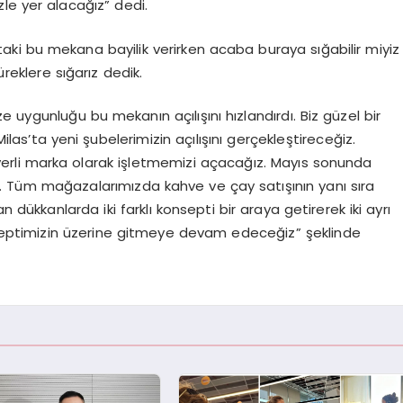
zle yer alacağız” dedi.
ki bu mekana bayilik verirken acaba buraya sığabilir miyiz
eklere sığarız dedik.
 uygunluğu bu mekanın açılışını hızlandırdı. Biz güzel bir
ilas’ta yeni şubelerimizin açılışını gerçekleştireceğiz.
yerli marka olarak işletmemizi açacağız. Mayıs sonunda
. Tüm mağazalarımızda kahve ve çay satışının yanı sıra
 dükkanlarda iki farklı konsepti bir araya getirerek iki ayrı
nseptimizin üzerine gitmeye devam edeceğiz” şeklinde