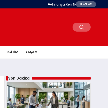
Almanya Ren Nehri’nde Tarihi Kuraklık Alarmı
11:43:46
EGITIM
YAŞAM
Son Dakika