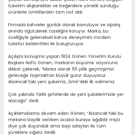
tüketim alışkanlıkları ve beğenilere yönelik sunduğu
ürünlerle İzmirlilerden tam not aldı.
Firmada kahveler günlük olarak kavruluyor ve sipariş
anında öğütülerek tazeliğini koruyor. Marka, bu
özelliğiyle geleneksel kahve deneyimini modern
tüketici beklentileri ile buluşturuyor.
Açılışta konuşma yapan 1924 Gönen Yönetim Kurulu
Başkanı Nafiz Gönen, markanın büyüme vizyonuna
dikkat çekerek, “Marka olarak 101 yıllık geçmişimizi
geleceğe taşımaktan büyük gurur duyuyoruz.
Alsancak’taki yeni şubemiz, İzmir’deki ilk adımımız.
Çok yakında farklı şehirlerde de yeni şubelerimizle yer
alacağız” dedi.
Açıklamalarına devam eden Gönen, “Alsancak’taki bu
mekana bayilik verirken acaba buraya sığabilir miyiz
diye çok düşündük ama bayi adayları ile tüm
yüreklere sığarız dedik.