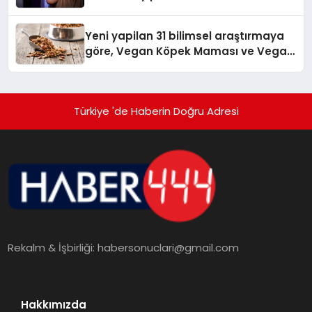
Temmuz’da Yayında
Yeni yapilan 31 bilimsel araştırmaya
göre, Vegan Köpek Maması ve Vegan
Kedi Mamasının İyi Sindirildiğini
Ortaya Koydu
Türkiye 'de Haberin Doğru Adresi
Rekalm & İşbirliği:
habersonuclari@gmail.com
Hakkımızda