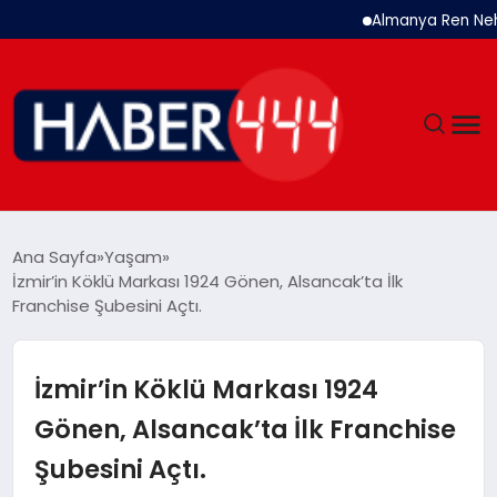
Almanya Ren Nehri’nde T
GÜNDEM
Ana Sayfa
Yaşam
İzmir’in Köklü Markası 1924 Gönen, Alsancak’ta İlk
SIYASET
Franchise Şubesini Açtı.
DÜNYA
İzmir’in Köklü Markası 1924
EKONOMI
Gönen, Alsancak’ta İlk Franchise
Şubesini Açtı.
SPOR