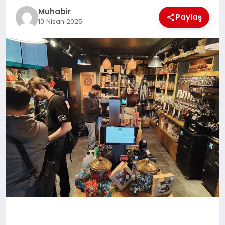
Muhabir
TEKNOLOJI
Paylaş
10 Nisan 2025
MAGAZIN
EGITIM
YAŞAM