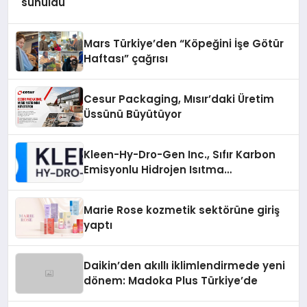
sunuldu
Mars Türkiye’den “Köpeğini İşe Götür
Haftası” çağrısı
Cesur Packaging, Mısır’daki Üretim
Üssünü Büyütüyor
Kleen-Hy-Dro-Gen Inc., Sıfır Karbon
Emisyonlu Hidrojen Isıtma
Teknolojisinde ISO ve TSSA
Düzenleyici Onaylarını Aldı
Marie Rose kozmetik sektörüne giriş
yaptı
Daikin’den akıllı iklimlendirmede yeni
dönem: Madoka Plus Türkiye’de