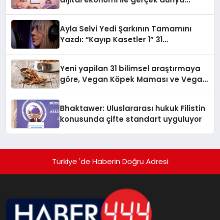
alışverişini bir araya getirmeyi
hedefliyor
Ayla Selvi Yedi Şarkının Tamamını
Yazdı: “Kayıp Kasetler 1” 31
Temmuz’da Yayında
Yeni yapilan 31 bilimsel araştırmaya
göre, Vegan Köpek Maması ve Vegan
Kedi Mamasının İyi Sindirildiğini
Ortaya Koydu
Bhaktawer: Uluslararası hukuk Filistin
konusunda çifte standart uyguluyor
Türkiye 'de Haberin Doğru Adresi