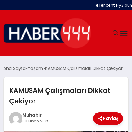
Tencent Hy3 dünya gen
GÜNDEM
Ana Sayfa
Yaşam
KAMUSAM Çalışmaları Dikkat Çekiyor
SIYASET
KAMUSAM Çalışmaları Dikkat
DÜNYA
Çekiyor
EKONOMI
Muhabir
Paylaş
08 Nisan 2025
SPOR