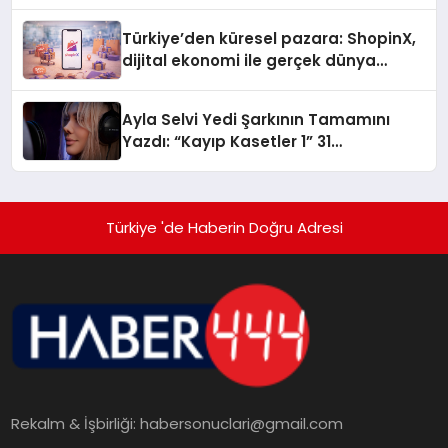
Türkiye’den küresel pazara: ShopinX,
dijital ekonomi ile gerçek dünya
alışverişini bir araya getirmeyi
hedefliyor
Ayla Selvi Yedi Şarkının Tamamını
Yazdı: “Kayıp Kasetler 1” 31
Temmuz’da Yayında
Türkiye 'de Haberin Doğru Adresi
Rekalm & İşbirliği:
habersonuclari@gmail.com