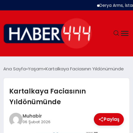
Derya Arms, İstanbul 
GÜNDEM
Ana Sayfa
Yaşam
Kartalkaya Faciasının Yıldönümünde
SIYASET
Kartalkaya Faciasının
DÜNYA
Yıldönümünde
EKONOMI
Muhabir
Paylaş
06 Şubat 2026
SPOR