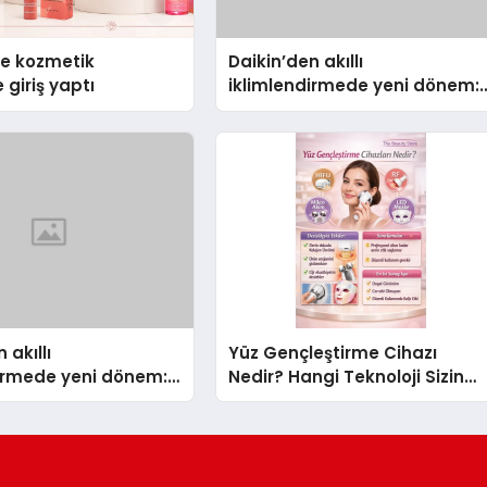
se kozmetik
Daikin’den akıllı
 giriş yaptı
iklimlendirmede yeni dönem:
Madoka Plus Türkiye’de
 akıllı
Yüz Gençleştirme Cihazı
dirmede yeni dönem:
Nedir? Hangi Teknoloji Sizin
lus Türkiye’de
İçin Daha Uygun?