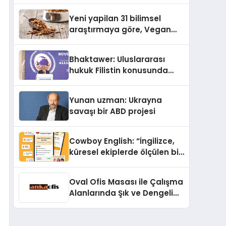
Yayında
Yeni yapilan 31 bilimsel
araştırmaya göre, Vegan
Köpek Maması ve Vegan
Kedi Mamasının İyi
Bhaktawer: Uluslararası
Sindirildiğini Ortaya Koydu
hukuk Filistin konusunda
çifte standart uyguluyor
Yunan uzman: Ukrayna
savaşı bir ABD projesi
Cowboy English: “İngilizce,
küresel ekiplerde ölçülen bir
iş yetkinliğine dönüşüyor”
Oval Ofis Masası ile Çalışma
Alanlarında Şık ve Dengeli
Bir Görünüm Nasıl
Oluşturulur?