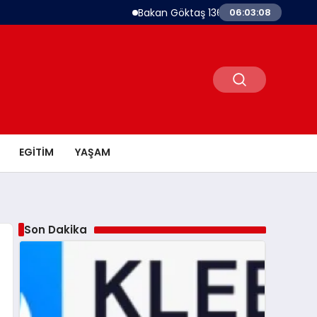
Bakan Göktaş 1367 Kadın Kooperatifine Deste
06:03:09
EGITIM
YAŞAM
Son Dakika