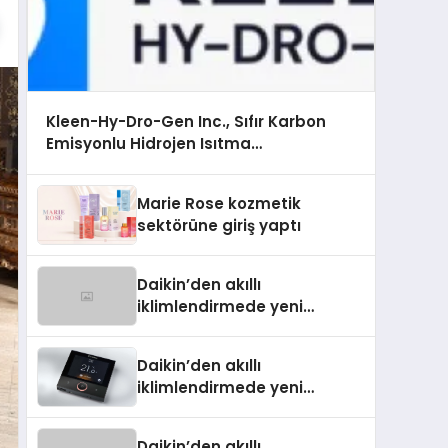
Kleen-Hy-Dro-Gen Inc., Sıfır Karbon
Emisyonlu Hidrojen Isıtma
Teknolojisinde ISO ve TSSA Düzenleyici
Onaylarını Aldı
Marie Rose kozmetik
sektörüne giriş yaptı
Daikin’den akıllı
iklimlendirmede yeni
dönem: Madoka Plus
Türkiye’de
Daikin’den akıllı
iklimlendirmede yeni
dönem: Madoka Plus
Türkiye’de
Daikin’den akıllı