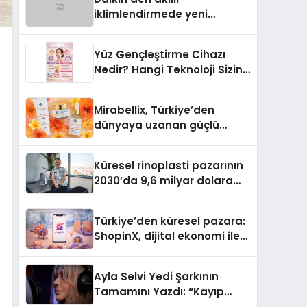
iklimlendirmede yeni
dönem: Madoka Plus
Türkiye’de
Yüz Gençleştirme Cihazı
Nedir? Hangi Teknoloji Sizin
İçin Daha Uygun?
Mirabellix, Türkiye’den
dünyaya uzanan güçlü
büyümesini sürdürüyor
Küresel rinoplasti pazarının
2030’da 9,6 milyar dolara
ulaşması bekleniyor
Türkiye’den küresel pazara:
ShopinX, dijital ekonomi ile
gerçek dünya alışverişini bir
araya getirmeyi hedefliyor
Ayla Selvi Yedi Şarkının
Tamamını Yazdı: “Kayıp
Kasetler 1” 31 Temmuz’da