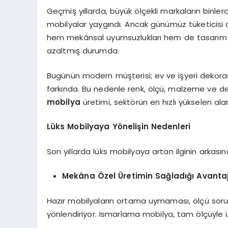
Geçmiş yıllarda, büyük ölçekli markaların binlerc
mobilyalar yaygındı. Ancak günümüz tüketicisi a
hem mekânsal uyumsuzlukları hem de tasarım anl
azaltmış durumda.
Bugünün modern müşterisi; ev ve işyeri dekoras
farkında. Bu nedenle renk, ölçü, malzeme ve det
mobilya
üretimi, sektörün en hızlı yükselen alan
Lüks Mobilyaya Yönelişin Nedenleri
Son yıllarda lüks mobilyaya artan ilginin arkası
Mekâna Özel Üretimin Sağladığı Avanta
Hazır mobilyaların ortama uymaması, ölçü sorunla
yönlendiriyor. Ismarlama mobilya, tam ölçüyle ür