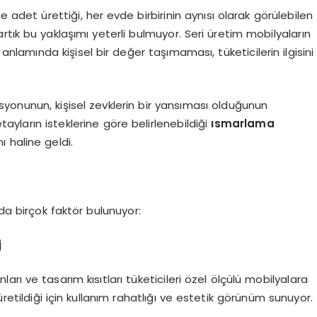
e adet ürettiği, her evde birbirinin aynısı olarak görülebilen
rtık bu yaklaşımı yeterli bulmuyor. Seri üretim mobilyaların
amında kişisel bir değer taşımaması, tüketicilerin ilgisini
yonunun, kişisel zevklerin bir yansıması olduğunun
ayların isteklerine göre belirlenebildiği
ısmarlama
ı haline geldi.
nda birçok faktör bulunuyor:
j
rı ve tasarım kısıtları tüketicileri özel ölçülü mobilyalara
etildiği için kullanım rahatlığı ve estetik görünüm sunuyor.