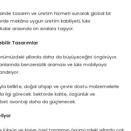
kesinde tasarım ve üretim hizmeti sunarak global bir
elerde mekâna uygun üretim kabiliyeti, lüks
alar arasında ön sıralara taşıyor.
ebilir Tasarımlar
 önümüzdeki yıllarda daha da büyüyeceğini öngörüyor.
alanlarında benzersizlik araması ve lüks mobilyaya
andırıyor.
sıyla birlikte, doğal ahşap ve çevre dostu malzemelerle
 ilgi görecek. Sektörde kalite, özgünlük ve
ekabet avantajı daha da güçlenecek.
liyor
 lüksün ve kişiye özel tasarımın önümüzdeki yıllarda çok