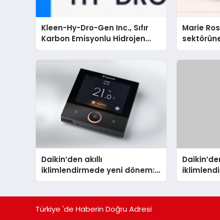
Kleen-Hy-Dro-Gen Inc., Sıfır
Marie Ro
Karbon Emisyonlu Hidrojen
sektörüne
Isıtma Teknolojisinde ISO ve
TSSA Düzenleyici Onaylarını
Aldı
Daikin’den akıllı
Daikin’den
iklimlendirmede yeni dönem:
iklimlen
Madoka Plus Türkiye’de
Madoka P
Türkiye 'de Haberin Doğru Adresi