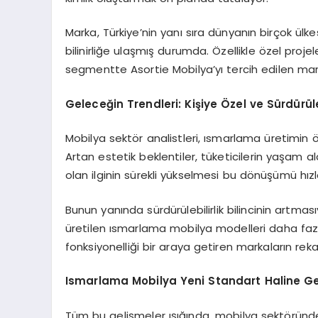
Marka, Türkiye’nin yanı sıra dünyanın birçok ül
bilinirliğe ulaşmış durumda. Özellikle özel proj
segmentte Asortie Mobilya’yı tercih edilen mark
Geleceğin Trendleri: Kişiye Özel ve Sürdürül
Mobilya sektör analistleri, ısmarlama üretimin
Artan estetik beklentiler, tüketicilerin yaşam 
olan ilginin sürekli yükselmesi bu dönüşümü hızl
Bunun yanında sürdürülebilirlik bilincinin artma
üretilen ısmarlama mobilya modelleri daha fazla
fonksiyonelliği bir araya getiren markaların r
Ismarlama Mobilya Yeni Standart Haline Ge
Tüm bu gelişmeler ışığında, mobilya sektöründe