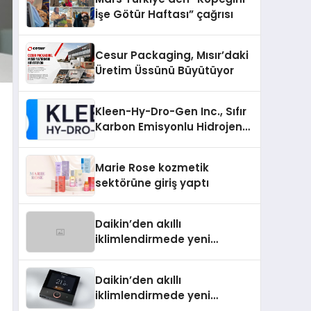
İşe Götür Haftası” çağrısı
Cesur Packaging, Mısır’daki
Üretim Üssünü Büyütüyor
Kleen-Hy-Dro-Gen Inc., Sıfır
Karbon Emisyonlu Hidrojen
Isıtma Teknolojisinde ISO ve
TSSA Düzenleyici Onaylarını
Marie Rose kozmetik
Aldı
sektörüne giriş yaptı
Daikin’den akıllı
iklimlendirmede yeni
dönem: Madoka Plus
Türkiye’de
Daikin’den akıllı
iklimlendirmede yeni
dönem: Madoka Plus