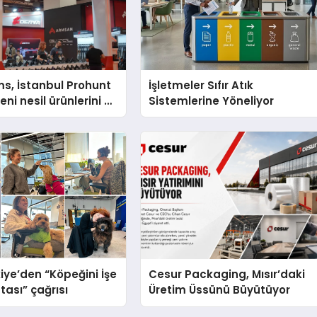
s, İstanbul Prohunt
İşletmeler Sıfır Atık
ni nesil ürünlerini ve
Sistemlerine Yöneliyor
arka vizyonunu
iye’den “Köpeğini İşe
Cesur Packaging, Mısır’daki
tası” çağrısı
Üretim Üssünü Büyütüyor