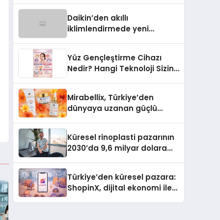
Türkiye’de
Daikin’den akıllı
iklimlendirmede yeni
dönem: Madoka Plus
Türkiye’de
Yüz Gençleştirme Cihazı
Nedir? Hangi Teknoloji Sizin
İçin Daha Uygun?
Mirabellix, Türkiye’den
dünyaya uzanan güçlü
büyümesini sürdürüyor
Küresel rinoplasti pazarının
2030’da 9,6 milyar dolara
ulaşması bekleniyor
Türkiye’den küresel pazara:
ShopinX, dijital ekonomi ile
gerçek dünya alışverişini bir
araya getirmeyi hedefliyor