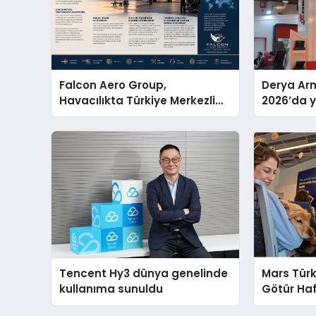
Falcon Aero Group,
Derya Arm
Havacılıkta Türkiye Merkezli
2026’da ye
Küresel Çözüm Ortağı Olma
global m
Yolunda İlerliyor
sergiledi
Tencent Hy3 dünya genelinde
Mars Türk
kullanıma sunuldu
Götür Haf