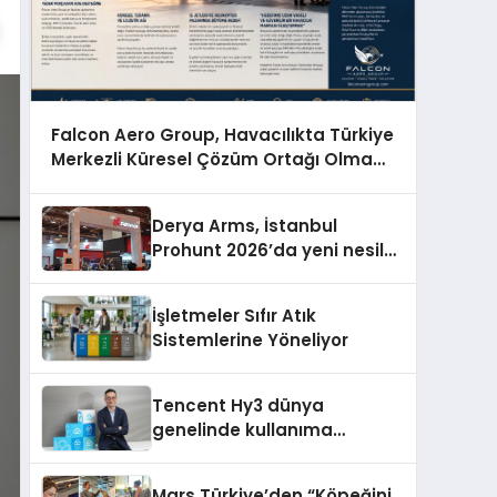
Falcon Aero Group, Havacılıkta Türkiye
Merkezli Küresel Çözüm Ortağı Olma
Yolunda İlerliyor
Derya Arms, İstanbul
Prohunt 2026’da yeni nesil
ürünlerini ve global marka
vizyonunu sergiledi
İşletmeler Sıfır Atık
Sistemlerine Yöneliyor
Tencent Hy3 dünya
genelinde kullanıma
sunuldu
Mars Türkiye’den “Köpeğini