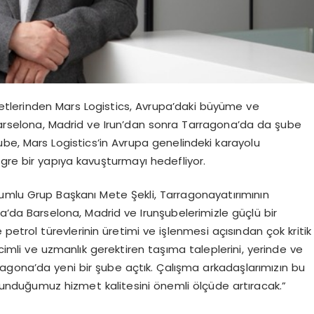
rketlerinden Mars
Logistics
, Avrupa’daki büyüme ve
arselona, Madrid ve
Irun’dan
sonra
Tarragona’da
da şube
şube, Mars
Logistics’in
Avrupa genelindeki karayolu
gre bir yapıya kavuşturmayı hedefliyor.
umlu Grup Başkanı Mete Şekli, Tarragonayatırımının
a’da Barselona, Madrid ve Irunşubelerimizle güçlü bir
petrol türevlerinin üretimi ve işlenmesi açısından çok kritik
mli ve uzmanlık gerektiren taşıma taleplerini, yerinde ve
agona’da yeni bir şube açtık. Çalışma arkadaşlarımızın bu
unduğumuz hizmet kalitesini önemli ölçüde artıracak.”