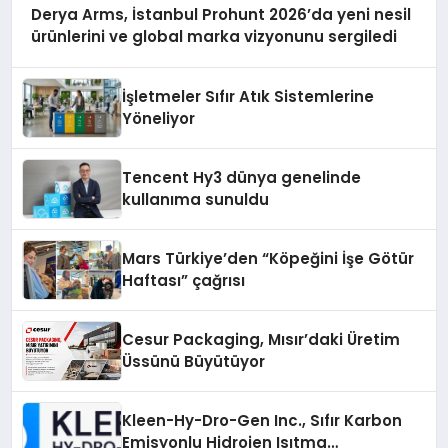
Derya Arms, İstanbul Prohunt 2026’da yeni nesil
ürünlerini ve global marka vizyonunu sergiledi
İşletmeler Sıfır Atık Sistemlerine
Yöneliyor
Tencent Hy3 dünya genelinde
kullanıma sunuldu
Mars Türkiye’den “Köpeğini İşe Götür
Haftası” çağrısı
Cesur Packaging, Mısır’daki Üretim
Üssünü Büyütüyor
Kleen-Hy-Dro-Gen Inc., Sıfır Karbon
Emisyonlu Hidrojen Isıtma