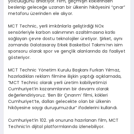
yolculuğunu anlatıyor. Film, geçmişin köklerinden
beslenip geleceğe uzanan bir ülkenin hikâyesini “çınar”
metaforu üzerinden ele alıyor.
MCT Technic, yerli imkânlarla geliştirdiği NOx
sensörleriyle karbon salınımının azaltılmasına katkı
sağlayan çevre dostu teknolojiler üretiyor. Şirket, aynı
zamanda Galatasaray Erkek Basketbol Takımı’nın isim
sponsoru olarak spor ve gençlik alanlarında da faaliyet
gösteriyor.
MCT Technic Yönetim Kurulu Başkanı Furkan Yılmaz,
hazırladıkları reklam filmine ilişkin yaptığı açıklamada,
“MCT Technic olarak yerli üretim kabiliyetimizi
Cumhuriyet’in kazanımlarının bir devamı olarak
değerlendiriyoruz. ‘Ben Bir Çınarım’ filmi, kökleri
Cumhuriyet’te, dalları gelecekte olan bir ülkenin
hikâyesine saygı duruşumuzdur” ifadelerini kullandı.
Cumhuriyet’in 102. yılı onuruna hazırlanan film, MCT
Technic’in dijital platformlarında izlenebiliyor.