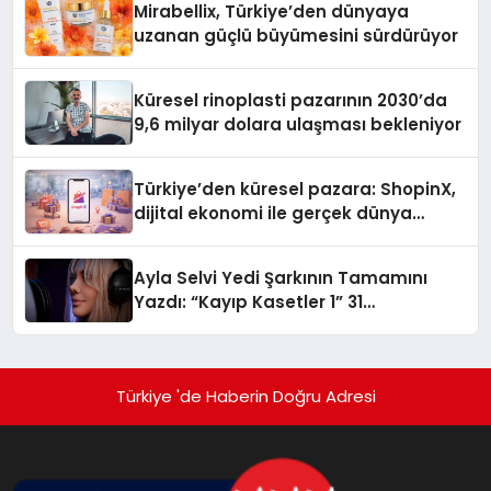
Mirabellix, Türkiye’den dünyaya
uzanan güçlü büyümesini sürdürüyor
Küresel rinoplasti pazarının 2030’da
9,6 milyar dolara ulaşması bekleniyor
Türkiye’den küresel pazara: ShopinX,
dijital ekonomi ile gerçek dünya
alışverişini bir araya getirmeyi
hedefliyor
Ayla Selvi Yedi Şarkının Tamamını
Yazdı: “Kayıp Kasetler 1” 31
Temmuz’da Yayında
Türkiye 'de Haberin Doğru Adresi