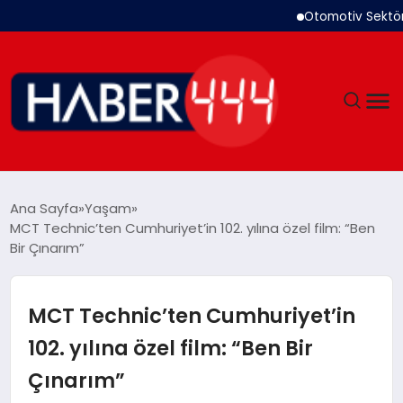
Otomotiv Sektörü Temm
GÜNDEM
Ana Sayfa
Yaşam
MCT Technic’ten Cumhuriyet’in 102. yılına özel film: “Ben
SIYASET
Bir Çınarım”
DÜNYA
MCT Technic’ten Cumhuriyet’in
EKONOMI
102. yılına özel film: “Ben Bir
Çınarım”
SPOR