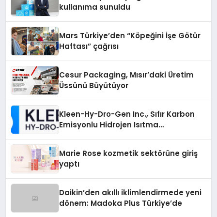
kullanıma sunuldu
Mars Türkiye’den “Köpeğini İşe Götür
Haftası” çağrısı
Cesur Packaging, Mısır’daki Üretim
Üssünü Büyütüyor
Kleen-Hy-Dro-Gen Inc., Sıfır Karbon
Emisyonlu Hidrojen Isıtma
Teknolojisinde ISO ve TSSA
Düzenleyici Onaylarını Aldı
Marie Rose kozmetik sektörüne giriş
yaptı
Daikin’den akıllı iklimlendirmede yeni
dönem: Madoka Plus Türkiye’de