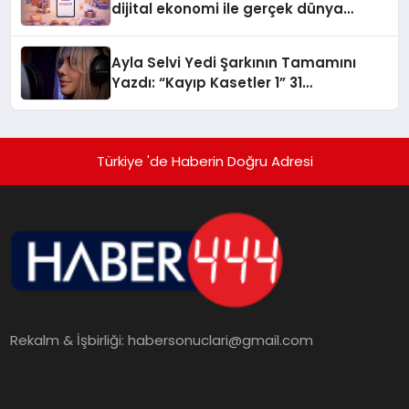
dijital ekonomi ile gerçek dünya
alışverişini bir araya getirmeyi
hedefliyor
Ayla Selvi Yedi Şarkının Tamamını
Yazdı: “Kayıp Kasetler 1” 31
Temmuz’da Yayında
Türkiye 'de Haberin Doğru Adresi
Rekalm & İşbirliği:
habersonuclari@gmail.com