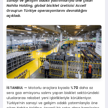
Sanayi ve gelişim odaklı yatırımlarıyla
ö
ne çıkan
Nahita Holding, global bisiklet üreticisi
Accell
Group
’
un Türkiye operasyonlarını
devral
dığını
açıkladı.
İSTANBUL
—
Motorlu araçlara kıyasla %
70
daha az
sera gazı emisyonu salımı yapan bisiklet sektöründeki
uluslararası rekabet yeni işbirlikleriyle körükleniyor.
Türkiye’nin sanayi ve gelişim odaklı yatırımlarıyla öne
çıkan Nahita Holding, önemli bir satın alma hamlesine