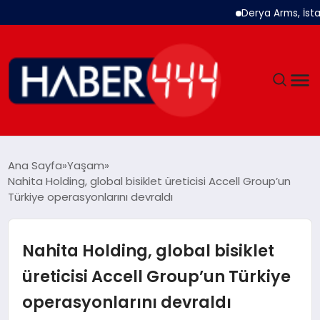
Derya Arms, İstanbul Pr
GÜNDEM
Ana Sayfa
Yaşam
Nahita Holding, global bisiklet üreticisi Accell Group’un
SIYASET
Türkiye operasyonlarını devraldı
DÜNYA
Nahita Holding, global bisiklet
EKONOMI
üreticisi Accell Group’un Türkiye
operasyonlarını devraldı
SPOR