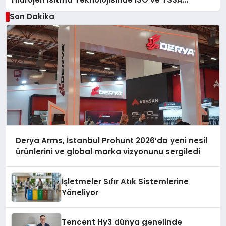
Düzenleyici Onaylarını Aldı
Son Dakika
Derya Arms, İstanbul Prohunt 2026’da yeni nesil
ürünlerini ve global marka vizyonunu sergiledi
İşletmeler Sıfır Atık Sistemlerine
Yöneliyor
Tencent Hy3 dünya genelinde