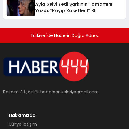
Ayla Selvi Yedi Şarkının Tamamını
Yazdı: “Kayıp Kasetler 1” 31
Temmuz’da Yayında
Türkiye 'de Haberin Doğru Adresi
Rekalm & İşbirliği:
habersonuclari@gmail.com
Hakkımızda
Künye
İletişim