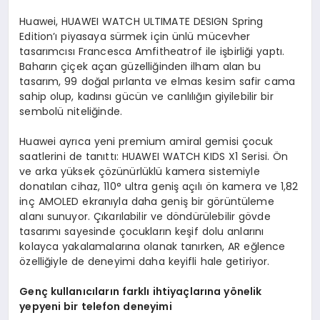
Huawei, HUAWEI WATCH ULTIMATE DESIGN Spring
Edition’ı piyasaya sürmek için ünlü mücevher
tasarımcısı Francesca Amfitheatrof ile işbirliği yaptı.
Baharın çiçek açan güzelliğinden ilham alan bu
tasarım, 99 doğal pırlanta ve elmas kesim safir cama
sahip olup, kadınsı gücün ve canlılığın giyilebilir bir
sembolü niteliğinde.
Huawei ayrıca yeni premium amiral gemisi çocuk
saatlerini de tanıttı: HUAWEI WATCH KIDS X1 Serisi. Ön
ve arka yüksek çözünürlüklü kamera sistemiyle
donatılan cihaz, 110° ultra geniş açılı ön kamera ve 1,82
inç AMOLED ekranıyla daha geniş bir görüntüleme
alanı sunuyor. Çıkarılabilir ve döndürülebilir gövde
tasarımı sayesinde çocukların keşif dolu anlarını
kolayca yakalamalarına olanak tanırken, AR eğlence
özelliğiyle de deneyimi daha keyifli hale getiriyor.
Genç kullanıcıların farklı ihtiyaçlarına yönelik
yepyeni bir telefon deneyimi