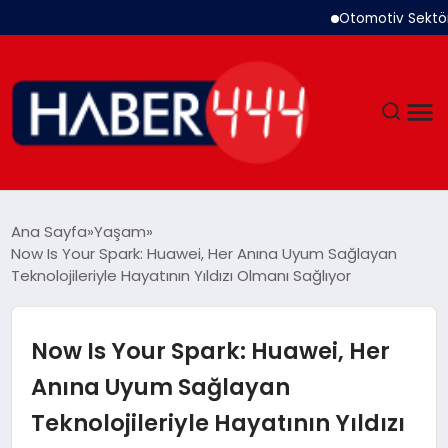
Otomotiv Sektörü Temm
GÜNDEM
Ana Sayfa
Yaşam
Now Is Your Spark: Huawei, Her Anına Uyum Sağlayan
SIYASET
Teknolojileriyle Hayatının Yıldızı Olmanı Sağlıyor
DÜNYA
Now Is Your Spark: Huawei, Her
EKONOMI
Anına Uyum Sağlayan
Teknolojileriyle Hayatının Yıldızı
SPOR