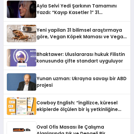
hedefliyor
Ayla Selvi Yedi Şarkının Tamamını
Yazdı: “Kayıp Kasetler 1” 31
Temmuz’da Yayında
Yeni yapilan 31 bilimsel araştırmaya
göre, Vegan Köpek Maması ve Vegan
Kedi Mamasının İyi Sindirildiğini
Ortaya Koydu
Bhaktawer: Uluslararası hukuk Filistin
konusunda çifte standart uyguluyor
Yunan uzman: Ukrayna savaşı bir ABD
projesi
Cowboy English: “İngilizce, küresel
ekiplerde ölçülen bir iş yetkinliğine
dönüşüyor”
Oval Ofis Masası ile Çalışma
Alanlarında Şık ve Dengeli Bir