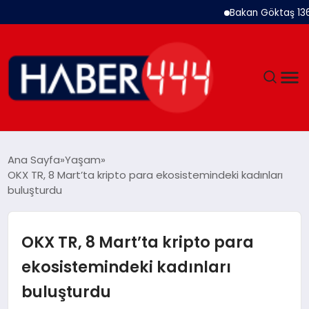
Bakan Göktaş 1367 Kad
GÜNDEM
Ana Sayfa
Yaşam
OKX TR, 8 Mart’ta kripto para ekosistemindeki kadınları
SIYASET
buluşturdu
DÜNYA
OKX TR, 8 Mart’ta kripto para
EKONOMI
ekosistemindeki kadınları
buluşturdu
SPOR