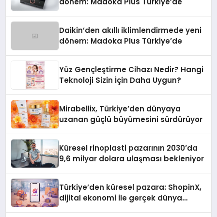
dönem: Madoka Plus Türkiye’de
Daikin’den akıllı iklimlendirmede yeni
dönem: Madoka Plus Türkiye’de
Yüz Gençleştirme Cihazı Nedir? Hangi
Teknoloji Sizin İçin Daha Uygun?
Mirabellix, Türkiye’den dünyaya
uzanan güçlü büyümesini sürdürüyor
Küresel rinoplasti pazarının 2030’da
9,6 milyar dolara ulaşması bekleniyor
Türkiye’den küresel pazara: ShopinX,
dijital ekonomi ile gerçek dünya
alışverişini bir araya getirmeyi