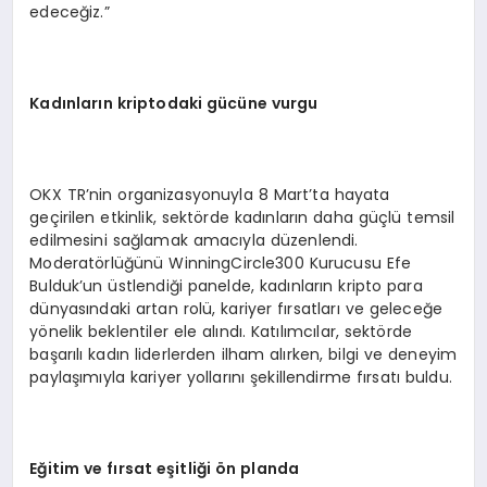
edeceğiz.”
Kadınların kriptodaki gücüne vurgu
OKX TR’nin organizasyonuyla 8 Mart’ta hayata
geçirilen etkinlik, sektörde kadınların daha güçlü temsil
edilmesini sağlamak amacıyla düzenlendi.
Moderatörlüğünü WinningCircle300 Kurucusu Efe
Bulduk’un üstlendiği panelde, kadınların kripto para
dünyasındaki artan rolü, kariyer fırsatları ve geleceğe
yönelik beklentiler ele alındı. Katılımcılar, sektörde
başarılı kadın liderlerden ilham alırken, bilgi ve deneyim
paylaşımıyla kariyer yollarını şekillendirme fırsatı buldu.
Eğitim ve fırsat eş
itli
ği
ö
n planda