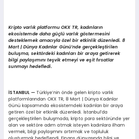
Kripto varlık platformu OKX TR, kadınların
ekosistemde daha güçlü varlık g
ö
stermesini
desteklemek amacıyla
ö
zel bir etkinlik düzenledi. 8
Mart | Dünya Kadınlar Günü’nde gerçekleştirilen
buluşma, sekt
ö
rdeki kadınları bir araya getirerek
bilgi paylaşımını teşvik etmeyi ve eş
it f
ırsatlar
sunmayı hedefledi.
İSTANBUL
—
Türkiye’nin önde gelen kripto varlık
platformlarından OKX TR, 8 Mart | Dünya Kadınlar
Günü kapsamında ekosistemdeki kadınları bir araya
getiren özel bir etkinlik düzenledi. İstanbul’da
gerçekleştirilen buluşmada, kripto para sektöründe yer
alan ve sektöre adım atmak isteyen kadınlara ilham
vermek, bilgi paylaşımını artırmak ve topluluk
oluşturmak hedeflendi. Finans dünyasında bilgi ve