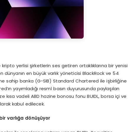
ripto yerlisi şirketlerin ses getiren ortaklıklarına bir yenisi
eten dünyanın en büyük varlık yöneticisi BlackRock ve 54
e sahip banka (G-SIB) Standard Chartered ile işbirliğine
red’ın yayımladığı resmî basın duyurusunda paylaşılan
e kısa vadeli ABD hazine bonosu fonu BUIDL, borsa içi ve
larak kabul edilecek.
bir varl
ığ
a d
ö
n
üşü
yor