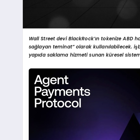
Wall Street devi BlackRock’ı
n tokenize ABD h
sa
ğ
layan teminat
”
olarak kullan
ı
labilecek.
İş
b
yap
ı
da saklama hizmeti sunan k
ü
resel siste