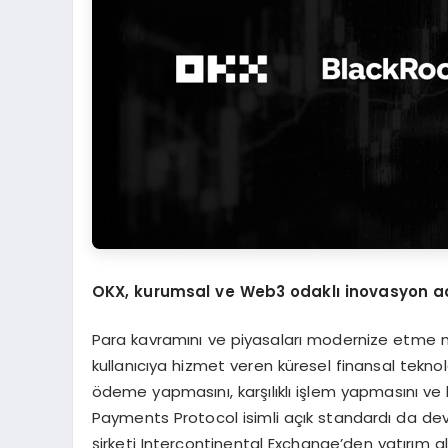
OKX, kurumsal ve Web3 odakl
ı
inovasyon a
Para kavramını ve piyasaları modernize etme 
kullanıcıya hizmet veren küresel finansal tekno
ödeme yapmasını, karşılıklı işlem yapmasını ve
Payments Protocol isimli açık standardı da devr
şirketi Intercontinental Exchange’den yatırı