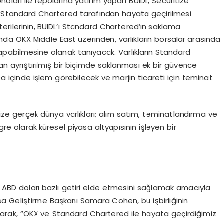
oları ile repolarına yatırım yapan BUIDL, Securitize
ve Standard Chartered tarafından hayata geçirilmesi
erilerinin, BUIDL’ı Standard Chartered’ın saklama
da OKX Middle East üzerinden, varlıkların borsalar arasında
pabilmesine olanak tanıyacak. Varlıkların Standard
an ayrıştırılmış bir biçimde saklanması ek bir güvence
rsa içinde işlem görebilecek ve marjin ticareti için teminat
ize gerçek dünya varlıkları; alım satım, teminatlandırma ve
egre olarak küresel piyasa altyapısının işleyen bir
nden ABD doları bazlı getiri elde etmesini sağlamak amacıyla
asa Geliştirme Başkanı Samara Cohen, bu işbirliğinin
rak, “OKX ve Standard Chartered ile hayata geçirdiğimiz