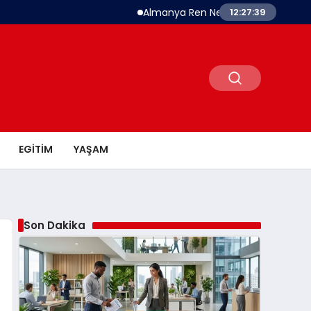
Almanya Ren Nehri’nde Tarihi Kuraklık Alarm
12:27:40
EGITIM
YAŞAM
Son Dakika