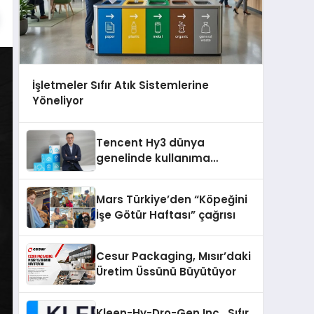
İşletmeler Sıfır Atık Sistemlerine
Yöneliyor
Tencent Hy3 dünya
genelinde kullanıma
sunuldu
Mars Türkiye’den “Köpeğini
İşe Götür Haftası” çağrısı
Cesur Packaging, Mısır’daki
Üretim Üssünü Büyütüyor
Kleen-Hy-Dro-Gen Inc., Sıfır