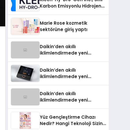
Karbon Emisyonlu Hidrojen
Isıtma Teknolojisinde ISO ve
TSSA Düzenleyici Onaylarını
Marie Rose kozmetik
Aldı
sektörüne giriş yaptı
Daikin’den akıllı
iklimlendirmede yeni
dönem: Madoka Plus
Türkiye’de
Daikin’den akıllı
iklimlendirmede yeni
dönem: Madoka Plus
Türkiye’de
Daikin’den akıllı
iklimlendirmede yeni
dönem: Madoka Plus
Türkiye’de
Yüz Gençleştirme Cihazı
Nedir? Hangi Teknoloji Sizin
İçin Daha Uygun?