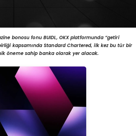
azine bonosu fonu BUIDL, OKX platformunda
“
getiri
irli
ğ
i kapsam
ı
nda Standard Chartered, ilk kez bu t
ü
r bir
mik
ö
neme sahip banka olarak yer alacak.