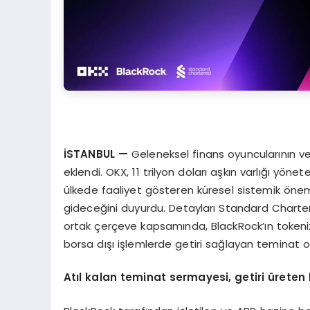
İ
STANBUL
—
Geleneksel finans oyuncularının ve k
eklendi. OKX, 11 trilyon doları aşkın varlığı yön
ülkede faaliyet gösteren küresel sistemik önem
gideceğini duyurdu. Detayları Standard Charte
ortak çerçeve kapsamında, BlackRock’ın tokeniz
borsa dışı işlemlerde getiri sağlayan teminat o
At
ı
l kalan teminat sermayesi, getiri
ü
reten 