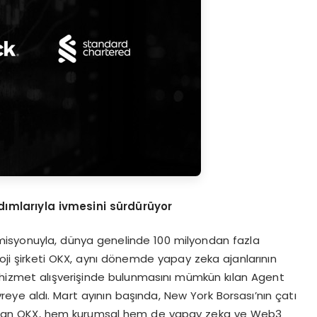
d
ı
mlar
ı
yla ivmesini s
ü
rd
ü
r
ü
yor
misyonuyla, dünya genelinde 100 milyondan fazla
loji şirketi OKX, aynı dönemde yapay zeka ajanlarının
 hizmet alışverişinde bulunmasını mümkün kılan Agent
eye aldı. Mart ayının başında, New York Borsası’nın çatı
m alan OKX, hem kurumsal hem de yapay zeka ve Web3