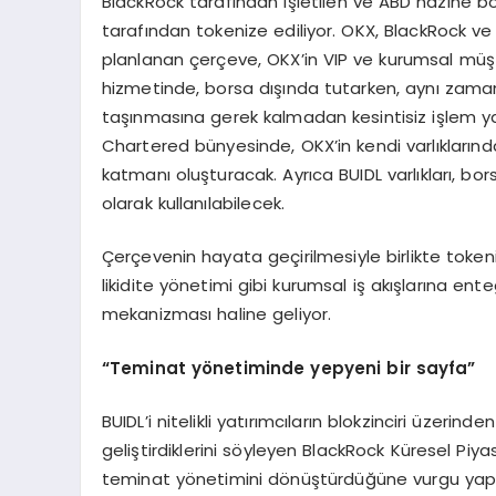
BlackRock tarafından işletilen ve ABD hazine bon
tarafından tokenize ediliyor. OKX, BlackRock 
planlanan çerçeve, OKX’in VIP ve kurumsal müşt
hizmetinde, borsa dışında tutarken, aynı zaman
taşınmasına gerek kalmadan kesintisiz işlem ya
Chartered bünyesinde, OKX’in kendi varlıklarınd
katmanı oluşturacak. Ayrıca BUIDL varlıkları, bo
olarak kullanılabilecek.
Çerçevenin hayata geçirilmesiyle birlikte token
likidite yönetimi gibi kurumsal iş akışlarına ent
mekanizması haline geliyor.
“
Teminat y
ö
netiminde yepyeni bir sayfa
”
BUIDL’i nitelikli yatırımcıların blokzinciri üzeri
geliştirdiklerini söyleyen BlackRock Küresel Piy
teminat yönetimini dönüştürdüğüne vurgu yapa