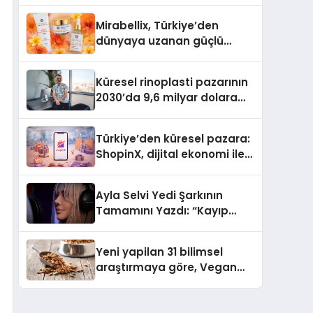
Mirabellix, Türkiye’den
dünyaya uzanan güçlü
büyümesini sürdürüyor
Küresel rinoplasti pazarının
2030’da 9,6 milyar dolara
ulaşması bekleniyor
Türkiye’den küresel pazara:
ShopinX, dijital ekonomi ile
gerçek dünya alışverişini bir
araya getirmeyi hedefliyor
Ayla Selvi Yedi Şarkının
Tamamını Yazdı: “Kayıp
Kasetler 1” 31 Temmuz’da
Yayında
Yeni yapilan 31 bilimsel
araştırmaya göre, Vegan
Köpek Maması ve Vegan
Kedi Mamasının İyi