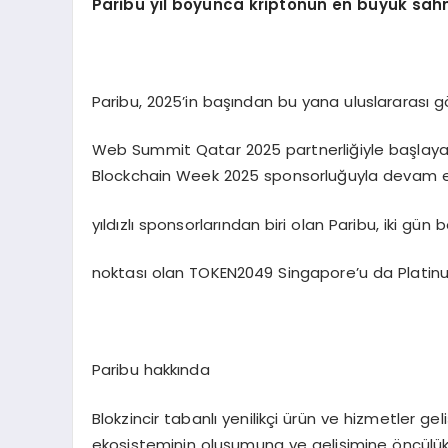
Paribu yıl boyunca kriptonun en büyük sahn
Paribu, 2025’in başından bu yana uluslararası g
Web Summit Qatar 2025 partnerliğiyle başlayan ul
Blockchain Week 2025 sponsorluğuyla devam e
yıldızlı sponsorlarından biri olan Paribu, iki gü
noktası olan TOKEN2049 Singapore’u da Platinu
Paribu hakkında
Blokzincir tabanlı yenilikçi ürün ve hizmetler gel
ekosisteminin oluşumuna ve gelişimine öncülük e