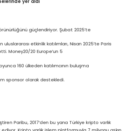
elerinde yer aldı
örünürlüğünü güçlendiriyor. Şubat 2025’te
uslararası etkinlik katılımları, Nisan 2025’te Paris
tti. Money20/20 Europe’un 5
n boyunca 160 ülkeden katılımcının buluşma
m sponsor olarak destekledi.
iştiren Paribu, 2017’den bu yana Türkiye kripto varlık
diyor. Kripto varlık işlem platformuyla 7 milyonu aşkın