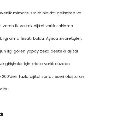
venlik mimarisi ColdShield®’ı geliştiren ve
t veren ilk ve tek dijital varlık saklama
lgi alma fırsatı buldu. Ayrıca ziyaretçiler,
ğun ilgi gören yapay zeka destekli dijital
 girişimler için kripto varlık cüzdan
 200’den fazla dijital sanat eseri oluşturan
 oldu.
dı