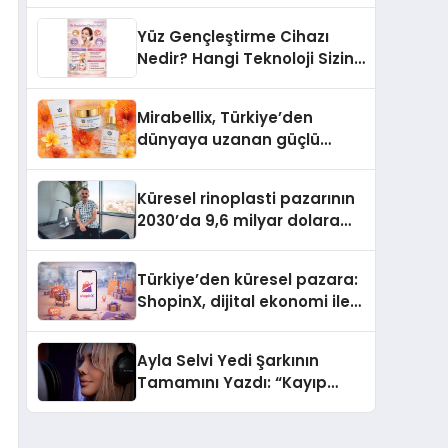
Türkiye’de
Yüz Gençleştirme Cihazı
Nedir? Hangi Teknoloji Sizin
İçin Daha Uygun?
Mirabellix, Türkiye’den
dünyaya uzanan güçlü
büyümesini sürdürüyor
Küresel rinoplasti pazarının
2030’da 9,6 milyar dolara
ulaşması bekleniyor
Türkiye’den küresel pazara:
ShopinX, dijital ekonomi ile
gerçek dünya alışverişini bir
araya getirmeyi hedefliyor
Ayla Selvi Yedi Şarkının
Tamamını Yazdı: “Kayıp
Kasetler 1” 31 Temmuz’da
Yayında