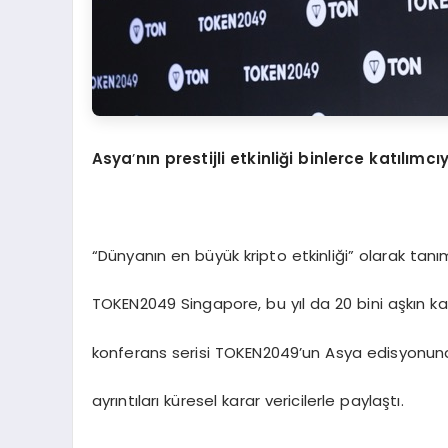
Asya
’
nın prestijli etkinliği binlerce katılımc
“Dünyanın en büyük kripto etkinliği” olarak t
TOKEN2049 Singapore, bu yıl da 20 bini aşkın katı
konferans serisi TOKEN2049’un Asya edisyonunda
ayrıntıları küresel karar vericilerle paylaştı.