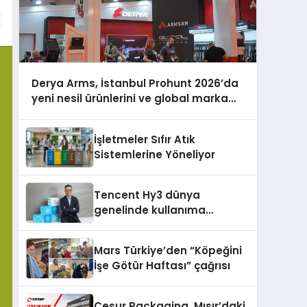
Derya Arms, İstanbul Prohunt 2026’da
yeni nesil ürünlerini ve global marka
vizyonunu sergiledi
İşletmeler Sıfır Atık
Sistemlerine Yöneliyor
Tencent Hy3 dünya
genelinde kullanıma
sunuldu
Mars Türkiye’den “Köpeğini
İşe Götür Haftası” çağrısı
Cesur Packaging, Mısır’daki