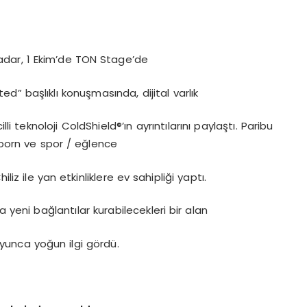
dar, 1 Ekim’de TON Stage’de
ed” başlıklı konuşmasında, dijital varlık
i teknoloji ColdShield®’ın ayrıntılarını paylaştı. Paribu
alborn ve spor / eğlence
liz ile yan etkinliklere ev sahipliği yaptı.
a yeni bağlantılar kurabilecekleri bir alan
yunca yoğun ilgi gördü.