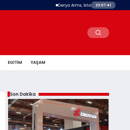
Derya Arms, İstanbul Prohunt 2026’da yeni ne
23:07:42
EGITIM
YAŞAM
Son Dakika