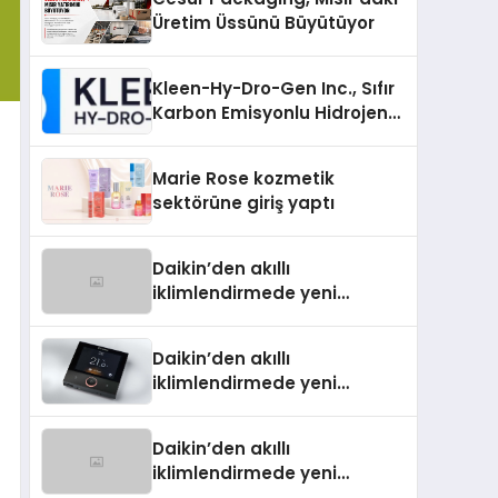
Üretim Üssünü Büyütüyor
Kleen-Hy-Dro-Gen Inc., Sıfır
Karbon Emisyonlu Hidrojen
Isıtma Teknolojisinde ISO ve
TSSA Düzenleyici Onaylarını
Marie Rose kozmetik
Aldı
sektörüne giriş yaptı
Daikin’den akıllı
iklimlendirmede yeni
dönem: Madoka Plus
Türkiye’de
Daikin’den akıllı
iklimlendirmede yeni
dönem: Madoka Plus
Türkiye’de
Daikin’den akıllı
iklimlendirmede yeni
dönem: Madoka Plus