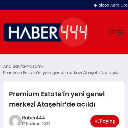
Falcon Aero Group, Havac
GÜNDEM
Ana Sayfa
Yaşam
Premium Estate’in yeni genel merkezi Ataşehir’de açıldı
SIYASET
DÜNYA
Premium Estate’in yeni genel
merkezi Ataşehir’de açıldı
EKONOMI
Haber444
SPOR
Paylaş
17 Haziran 2026