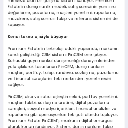
merkeze alan bir çalışma sistemi sunuyor. Premium
Estate’in danışmanlık modeli, satış sürecinin yanı sıra
değerleme, pazarlama, müşteri yönetimi, raporlama,
müzakere, satış sonrası takip ve referans sistemini de
kapsıyor.
Kendi teknolojisiyle büyüyor
Premium Estate’in teknoloji odaklı yapısında, markanın
kendi geliştirdiği CRM sistemi PinCRM öne çıkıyor.
Sahadaki gayrimenkul danışmanlığı deneyimlerinden
yola çıkılarak tasarlanan PinCRM; danışmanların
müşteri, portföy, talep, randevu, sözleşme, pazarlama
ve finansal süreçlerini tek merkezden yönetmesini
sağlıyor.
PinCRM; alıcı ve satıcı eşleştirmeleri, portföy yönetimi,
müşteri takibi, sözleşme üretimi, dijital pazarlama
süreçleri, sosyal medya içerikleri, finansal analizler ve
raporlama gibi operasyonları tek çatı altında topluyor.
Premium Estate PinCRM’i, markanın dijital omurgası
olarak konumlandırıyor. Sistem; danışmanların takip