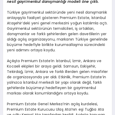
nesil gayrimenkul danışmanlığı modeli öne çıktı.
Türkiye gayrimenkul sektöründe yeni nesil danışmanlık
anlayışıyla faaliyet gösteren Premium Estate, İstanbul
Ataşehir’deki yeni genel merkezini yoğun katılımla açtı.
Gayrimenkul sektörünün temsilcileri, iş ortakları,
danışmanlar ve farklı şehirlerden gelen davetlilerin yer
aldığı açılış organizasyonu, markanın Türkiye genelinde
büyüme hedefiyle birlikte kurumsallaşma sürecindeki
yeni adımını ortaya koydu.
Açılışta Premium Estate’in İstanbul, İzmir, Ankara ve
Kocaeli ekipleri bir araya geldi. Samsun, Eskişehir,
Tekirdağ, İzmir, Ankara ve farklı illerden gelen misafirler
de organizasyonda yer aldı. Etkinlik, Premium Estate’in
yalnızca İstanbul merkezli bir yapı olarak değil, farklı
şehirlerde büyümeyi hedefleyen bir gayrimenkul
markası olarak konumlandığını ortaya koydu.
Premium Estate Genel Merkezi’nin açılış kurdelesi,
Premium Estate Kurucusu Ulaş Ata’nın eşi Tuğba Ata
ve oğlu Kemal Ata tarafından kesildi. Açılışta konuşan