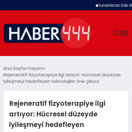
Yunanistan Eski Maliye B
GÜNDEM
Ana Sayfa
Yaşam
Rejeneratif fizyoterapiye ilgi artıyor: Hücresel düzeyde
SIYASET
iyileşmeyi hedefleyen teknolojiler öne çıkıyor
DÜNYA
Rejeneratif fizyoterapiye ilgi
EKONOMI
artıyor: Hücresel düzeyde
iyileşmeyi hedefleyen
SPOR