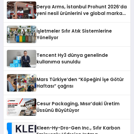
Derya Arms, İstanbul Prohunt 2026’da
yeni nesil ürünlerini ve global marka
vizyonunu sergiledi
İşletmeler Sıfır Atık Sistemlerine
Yöneliyor
Tencent Hy3 dünya genelinde
kullanıma sunuldu
Mars Türkiye’den “Köpeğini İşe Götür
Haftası” çağrısı
Cesur Packaging, Mısır’daki Üretim
Üssünü Büyütüyor
Kleen-Hy-Dro-Gen Inc., Sıfır Karbon