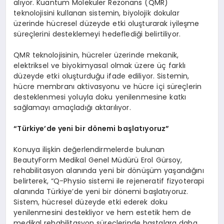
alıyor. Kuantum Moleküler Rezonans (QMR)
teknolojisini kullanan sistemin, biyolojik dokular
üzerinde hücresel düzeyde etki oluşturarak iyileşme
süreçlerini desteklemeyi hedeflediği belirtiliyor.
QMR teknolojisinin, hücreler üzerinde mekanik,
elektriksel ve biyokimyasal olmak üzere üç farklı
düzeyde etki oluşturduğu ifade ediliyor. Sistemin,
hücre membranı aktivasyonu ve hücre içi süreçlerin
desteklenmesi yoluyla doku yenilenmesine katkı
sağlamayı amaçladığı aktarılıyor.
“Türkiye’de yeni bir dönemi başlatıyoruz”
Konuya ilişkin değerlendirmelerde bulunan
BeautyForm Medikal Genel Müdürü Erol Gürsoy,
rehabilitasyon alanında yeni bir dönüşüm yaşandığını
belirterek, “Q-Physio sistemi ile rejeneratif fizyoterapi
alanında Türkiye’de yeni bir dönemi başlatıyoruz.
Sistem, hücresel düzeyde etki ederek doku
yenilenmesini destekliyor ve hem estetik hem de
medikal rehabilitasyon süreçlerinde hastalara daha