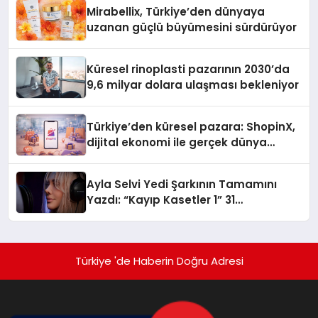
Mirabellix, Türkiye’den dünyaya
uzanan güçlü büyümesini sürdürüyor
Küresel rinoplasti pazarının 2030’da
9,6 milyar dolara ulaşması bekleniyor
Türkiye’den küresel pazara: ShopinX,
dijital ekonomi ile gerçek dünya
alışverişini bir araya getirmeyi
hedefliyor
Ayla Selvi Yedi Şarkının Tamamını
Yazdı: “Kayıp Kasetler 1” 31
Temmuz’da Yayında
Türkiye 'de Haberin Doğru Adresi