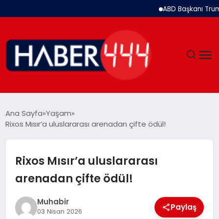
ABD Başkanı Trump: İran
GÜNDEM
Ana Sayfa
Yaşam
Rixos Mısır’a uluslararası arenadan çifte ödül!
SIYASET
DÜNYA
Rixos Mısır’a uluslararası
arenadan çifte ödül!
EKONOMI
Muhabir
SPOR
Paylaş
03 Nisan 2026