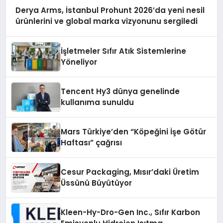
Derya Arms, İstanbul Prohunt 2026’da yeni nesil
ürünlerini ve global marka vizyonunu sergiledi
İşletmeler Sıfır Atık Sistemlerine
Yöneliyor
Tencent Hy3 dünya genelinde
kullanıma sunuldu
Mars Türkiye’den “Köpeğini İşe Götür
Haftası” çağrısı
Cesur Packaging, Mısır’daki Üretim
Üssünü Büyütüyor
Kleen-Hy-Dro-Gen Inc., Sıfır Karbon