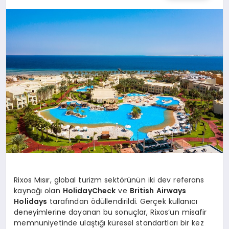
TEKNOLOJI
MAGAZIN
EGITIM
YAŞAM
Rixos Mısır, global turizm sektörünün iki dev referans
kaynağı olan
HolidayCheck
ve
British Airways
Holidays
tarafından ödüllendirildi. Gerçek kullanıcı
deneyimlerine dayanan bu sonuçlar, Rixos’un misafir
memnuniyetinde ulaştığı küresel standartları bir kez