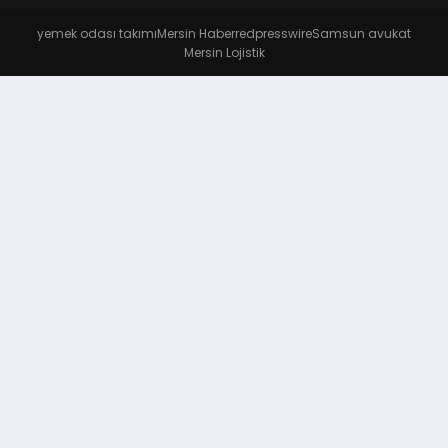
yemek odası takımı
Mersin Haber
redpresswire
Samsun avukat
Mersin Lojistik