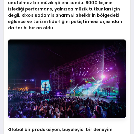
unutulmaz bir müzik şöleni sundu. 6000 kişinin
izlediği performans, yalnızca müzik tutkunları iç
in
de
ğ
il, Rixos Radamis Sharm El Sheikh
’
in b
ö
lgedeki
eğlence ve turizm liderliğini pekiştirmesi açısından
da tarihi bir an oldu.
Global bir prodüksiyon, büyüleyici bir deneyim