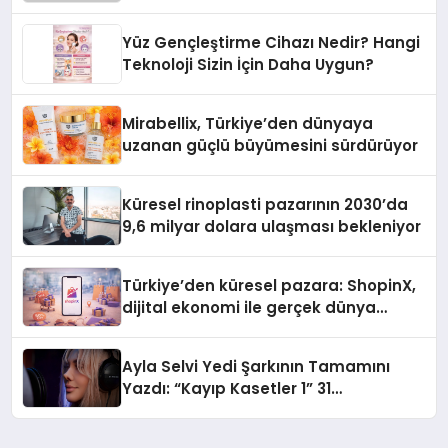
Yüz Gençleştirme Cihazı Nedir? Hangi
Teknoloji Sizin İçin Daha Uygun?
Mirabellix, Türkiye’den dünyaya
uzanan güçlü büyümesini sürdürüyor
Küresel rinoplasti pazarının 2030’da
9,6 milyar dolara ulaşması bekleniyor
Türkiye’den küresel pazara: ShopinX,
dijital ekonomi ile gerçek dünya
alışverişini bir araya getirmeyi
hedefliyor
Ayla Selvi Yedi Şarkının Tamamını
Yazdı: “Kayıp Kasetler 1” 31
Temmuz’da Yayında