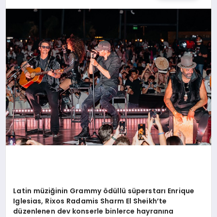
TEKNOLOJI
MAGAZIN
EGITIM
YAŞAM
Latin müziğinin Grammy
ö
düllü sü
perstar
ı Enrique
Iglesias, Rixos Radamis Sharm El Sheikh
’
te
düzenlenen dev konserle binlerce hayranına