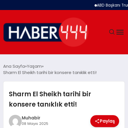
ABD Başkanı Trump: İran
GÜNDEM
Ana Sayfa
Yaşam
Sharm El Sheikh tarihi bir konsere tanıklık etti!
SIYASET
DÜNYA
Sharm El Sheikh tarihi bir
konsere tanıklık etti!
EKONOMI
Muhabir
SPOR
Paylaş
08 Mayıs 2025