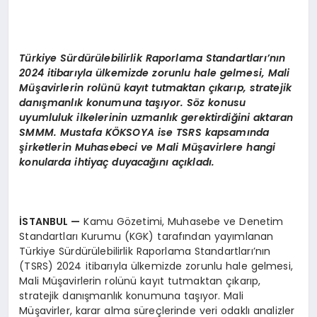
T
ürkiye Sürdürülebilirlik Raporlama Standartları’nın
2024 itibarıyla ülkemizde zorunlu hale gelmesi,
M
ali
Müşavirlerin rolünü kayıt tutmaktan çıkarıp, stratejik
danışmanlık konumuna taşıyor. S
ö
z konusu
uyumluluk ilkelerinin uzmanlık gerektirdiğini aktaran
SMMM. Mustafa K
ÖKSOYA
ise
TSRS
kapsamında
şirketlerin Muhasebeci ve M
ali M
üşavirlere hangi
konularda ihtiyaç duyacağını açıkladı.
İSTANBUL
—
Kamu Gözetimi, Muhasebe ve Denetim
Standartları Kurumu (KGK) tarafından yayımlanan
Türkiye Sürdürülebilirlik Raporlama Standartları’nın
(TSRS) 2024 itibarıyla ülkemizde zorunlu hale gelmesi,
Mali Müşavirlerin rolünü kayıt tutmaktan çıkarıp,
stratejik danışmanlık konumuna taşıyor. Mali
Müşavirler, karar alma süreçlerinde veri odaklı analizler