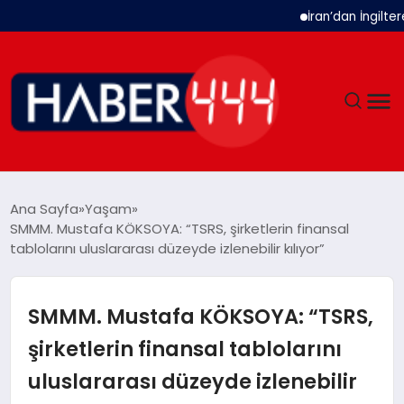
İran’dan İngiltere Ukray
GÜNDEM
Ana Sayfa
Yaşam
SMMM. Mustafa KÖKSOYA: “TSRS, şirketlerin finansal
SIYASET
tablolarını uluslararası düzeyde izlenebilir kılıyor”
DÜNYA
SMMM. Mustafa KÖKSOYA: “TSRS,
EKONOMI
şirketlerin finansal tablolarını
uluslararası düzeyde izlenebilir
SPOR