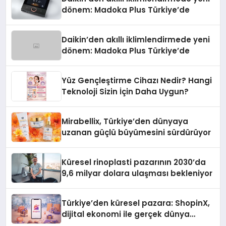
dönem: Madoka Plus Türkiye’de
Daikin’den akıllı iklimlendirmede yeni
dönem: Madoka Plus Türkiye’de
Yüz Gençleştirme Cihazı Nedir? Hangi
Teknoloji Sizin İçin Daha Uygun?
Mirabellix, Türkiye’den dünyaya
uzanan güçlü büyümesini sürdürüyor
Küresel rinoplasti pazarının 2030’da
9,6 milyar dolara ulaşması bekleniyor
Türkiye’den küresel pazara: ShopinX,
dijital ekonomi ile gerçek dünya
alışverişini bir araya getirmeyi