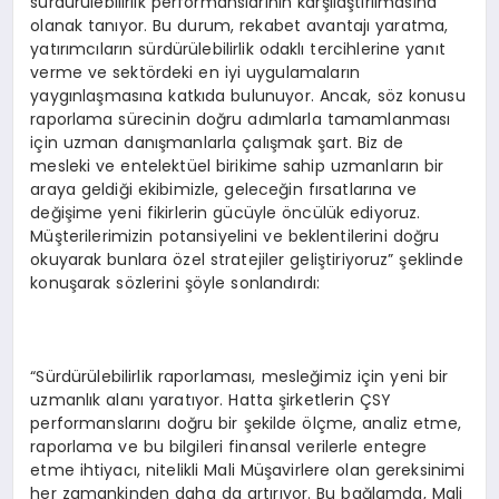
sürdürülebilirlik performanslarının karşılaştırılmasına
olanak tanıyor. Bu durum, rekabet avantajı yaratma,
yatırımcıların sürdürülebilirlik odaklı tercihlerine yanıt
verme ve sektördeki en iyi uygulamaların
yaygınlaşmasına katkıda bulunuyor. Ancak, söz konusu
raporlama sürecinin doğru adımlarla tamamlanması
için uzman danışmanlarla çalışmak şart. Biz de
mesleki ve entelektüel birikime sahip uzmanların bir
araya geldiği ekibimizle, geleceğin fırsatlarına ve
değişime yeni fikirlerin gücüyle öncülük ediyoruz.
Müşterilerimizin potansiyelini ve beklentilerini doğru
okuyarak bunlara özel stratejiler geliştiriyoruz” şeklinde
konuşarak sözlerini şöyle sonlandırdı:
“Sürdürülebilirlik raporlaması, mesleğimiz için yeni bir
uzmanlık alanı yaratıyor. Hatta şirketlerin ÇSY
performanslarını doğru bir şekilde ölçme, analiz etme,
raporlama ve bu bilgileri finansal verilerle entegre
etme ihtiyacı, nitelikli Mali Müşavirlere olan gereksinimi
her zamankinden daha da artırıyor. Bu bağlamda, Mali