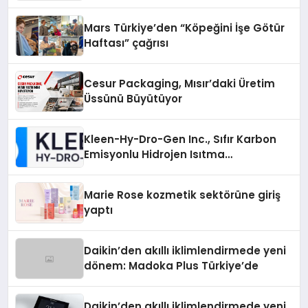
Mars Türkiye’den “Köpeğini İşe Götür
Haftası” çağrısı
Cesur Packaging, Mısır’daki Üretim
Üssünü Büyütüyor
Kleen-Hy-Dro-Gen Inc., Sıfır Karbon
Emisyonlu Hidrojen Isıtma
Teknolojisinde ISO ve TSSA
Düzenleyici Onaylarını Aldı
Marie Rose kozmetik sektörüne giriş
yaptı
Daikin’den akıllı iklimlendirmede yeni
dönem: Madoka Plus Türkiye’de
Daikin’den akıllı iklimlendirmede yeni