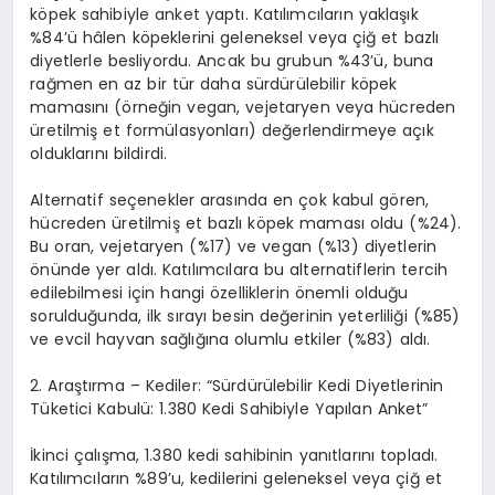
k
ö
pek sahibiyle anket yaptı. Katılımcıların yaklaşık
%84
’ü
hâ
len k
ö
peklerini geleneksel veya çiğ et bazlı
diyetlerle besliyordu. Ancak bu grubun
%43
’ü, buna
rağmen en az bir tür daha sürdürülebilir k
ö
pek
mamasını (
ö
rneğin
vegan, vejetaryen veya
hü
creden
üretilmiş et formülasyonları) değerlendirmeye açık
olduklarını bildirdi.
Alternatif se
çenekler arası
nda en
çok kabul g
ö
ren,
h
ü
creden
üretilmiş et bazlı k
ö
pek maması oldu (%24).
Bu oran, vejetaryen (
%17
) ve vegan (%13) diyetlerin
ö
nünde yer aldı. Katılımcılara bu alternatiflerin tercih
edilebilmesi için hangi
ö
zelliklerin
ö
nemli olduğu
sorulduğunda, ilk sırayı besin değerinin yeterliliği (
%85
)
ve evcil hayvan sağlığına olumlu etkiler (%83) aldı.
2.
Araştı
rma
– Kediler:
“
Sürdürülebilir Kedi Diyetlerinin
Tüketici Kabulü: 1.380 Kedi Sahibiyle Yapılan Anket”
İkinci çalışma
, 1.380 kedi sahibinin yanıtlarını topladı.
Katılımcıların
%89
’
u, kedilerini geleneksel veya çiğ et