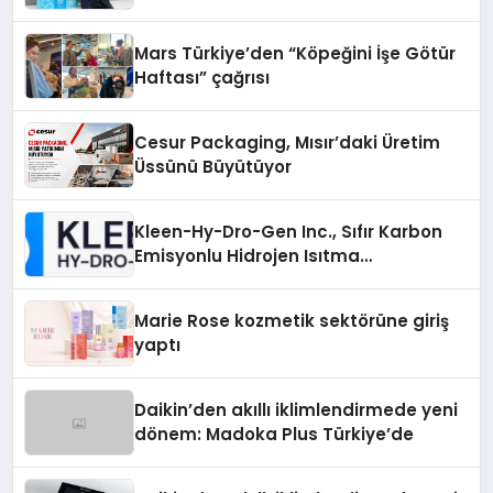
Mars Türkiye’den “Köpeğini İşe Götür
Haftası” çağrısı
Cesur Packaging, Mısır’daki Üretim
Üssünü Büyütüyor
Kleen-Hy-Dro-Gen Inc., Sıfır Karbon
Emisyonlu Hidrojen Isıtma
Teknolojisinde ISO ve TSSA
Düzenleyici Onaylarını Aldı
Marie Rose kozmetik sektörüne giriş
yaptı
Daikin’den akıllı iklimlendirmede yeni
dönem: Madoka Plus Türkiye’de