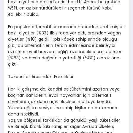
bazlı diyetlerle beslediklerini belirtti. Ancak bu grubun
%51
’
i, en az bir sürdürülebilir seçenek türünü kabul
edilebilir buldu.
En pop
üler
alternatifler arasında
hü
creden
üretilmiş et
bazlı diyetler (%33) ilk sırada yer aldı, ardından vegan
diyetler (%18) geldi. Tıpkı k
ö
pek sahiplerinde olduğu
gibi, bu alternatiflerin tercih edilmesinde belirleyici
ö
zellikler
evcil hayvan sağlığı üzerindeki olumlu etkiler
(
%83
) ve besin değerinin yeterliliği (%80) olarak
ö
ne
çıktı.
Tüketiciler Arasındaki Farklılıklar
Her iki çalışma
da,
kendisi et tüketimini azaltan veya
kaçınan sahiplerin, evcil hayvanları için alternatif
diyetlere çok daha açık olduklarını ortaya koydu.
Yüksek eğitim seviyesine sahip kişiler de bu konuda
daha istekliydi.
Yaş ve b
ö
lgesel
farklılıklar da g
ö
rüldü
: yaşlı tüketiciler
ve Birleşik Krallık
’
taki
sahipler, diğer Avrupa ülkeleri,
Kuzey Amerika veya Okyanusya
’
daki
katılımcılara