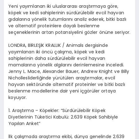
Yeni yayımlanan iki uluslararası araştırmaya g
ö
re,
k
ö
pek ve kedi sahiplerinin sürdürülebilir evcil hayvan
gıdalarına
y
ö
nelik
tutumlarını analiz ederek, bitki bazlı
ve alternatif proteinlere dayalı beslenme
seçeneklerinin artan potansiyelini g
ö
zler
ö
nüne seriyor.
LONDRA, B
İ
RLE
Şİ
K KRALLIK /
Animals
dergisinde
yayımlanan iki
ö
ncü
çalışma, k
ö
pek ve kedi
sahiplerinin daha sürdürülebilir evcil hayvan
mamalarına y
ö
nelik
algılarını derinlemesine inceledi.
Jenny L.
Mace
, Alexander Bauer, Andrew Knight ve Billy
Nicholles
liderliğinde yürütülen araştırmalar, evcil
hayvan
sekt
ö
ründe
alternatif proteinler ve bitki bazlı
beslenme modellerine dair yeni
içg
ö
rüler
ortaya
koyuyor.
1.
Araştı
rma
– K
ö
pekler:
“
Sürdürülebilir K
ö
pek
Diyetlerinin Tüketici Kabulü: 2.639 K
ö
pek Sahibiyle
Yapılan Anket”
İlk çalışmada
araştırma ekibi, dünya genelinde 2.639