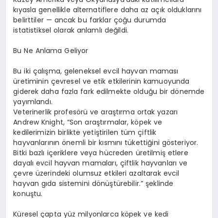
kıyasla genellikle alternatiflere daha az açık olduklarını
belirttiler
—
ancak bu farklar çoğu durumda
istatistiksel olarak anlamlı değildi.
Bu Ne Anlama Geliyor
Bu iki çalışma, geleneksel evcil hayvan maması
üretiminin çevresel ve etik etkilerinin kamuoyunda
giderek daha fazla fark edilmekte olduğu bir d
ö
nemde
yayımlandı.
Veterinerlik
profes
ö
rü
ve araştırma ortak yazarı
Andrew Knight,
“
Son araştırmalar, k
ö
pek ve
kedilerimizin birlikte yetiştirilen tüm çiftlik
hayvanlarının
ö
nemli bir kısmını tükettiğini g
ö
steriyor
.
Bitki bazlı içeriklere veya
hü
creden
üretilmiş etlere
dayalı evcil hayvan mamaları, çiftlik hayvanları
ve
çevre üzerindeki olumsuz etkileri azaltarak evcil
hayvan gıda sistemini d
ö
nüştürebilir
.” şeklinde
konuştu.
Küresel çapta yüz milyonlarca k
ö
pek ve kedi