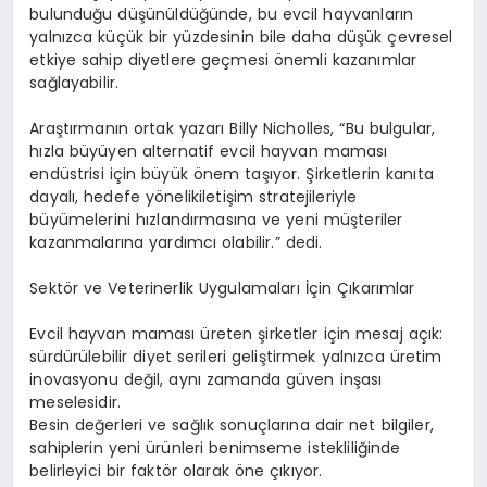
bulunduğu düşünüldüğünde, bu evcil hayvanların
yalnızca küçük bir yüzdesinin bile daha düşük çevresel
etkiye sahip diyetlere geçmesi
önemli kazanımlar
sağlayabilir.
Araştırmanın ortak yazarı
Billy
Nicholles
,
“
Bu bulgular,
hızla büyüyen alternatif evcil hayvan maması
endüstrisi için büyük
ö
nem taşıyor. Şirketlerin kanıta
dayalı, hedefe y
ö
nelik
iletişim stratejileriyle
büyümelerini hızlandı
rmas
ına
ve yeni müşteriler
kazanmalarına yardımcı olabilir.” dedi.
Sekt
ö
r ve Veterinerlik Uygulamaları İçin Çıkarımlar
Evcil hayvan maması ü
reten
şirketler için mesaj açı
k:
s
ürdürülebilir
diyet serileri geliştirmek yalnızca üretim
inovasyonu değil, aynı zamanda
gü
ven in
şası
meselesidir.
Besin değerleri ve sağlık sonuçlarına dair net bilgiler,
sahiplerin yeni ürünleri benimseme istekliliğinde
belirleyici bir
fakt
ö
r olarak
ö
ne çıkıyor.