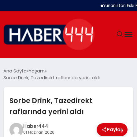
Yunanistan Eski Maliye
GÜNDEM
Ana Sayfa
Yaşam
Sorbe Drink, Tazedirekt raflarında yerini aldı
SIYASET
DÜNYA
Sorbe Drink, Tazedirekt
raflarında yerini aldı
EKONOMI
Haber444
SPOR
Paylaş
01 Haziran 2026