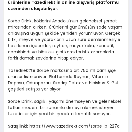
ürünlerine Tazedirekt’in online alışveriş platformu
üzerinden ulaşabiliyor.
Sorbe Drink, köklerini Anadolu’nun geleneksel şerbet
mirasından alırken, ürünlerini günümüzün sade yaşam
anlayışına uygun şekilde yeniden yorumluyor. Gerçek
bitki, meyve ve yaprakların uzun süre demlenmesiyle
hazırlanan içecekler; reyhan, meyankökü, zencefil,
demirhindi ve hibiskus gibi karakteristik aromalarla
farklı damak zevklerine hitap ediyor.
Tazedirekt’te Sorbe markasına ait 750 ml cam şişe
ürünler listeleniyor. Platformda Reyhan, Vitamin
Deposu, Odunpazarı, Sıradışı Detox ve Hibiskus & Gül
çeşitleri satışta yer alıyor.
Sorbe Drink, sağlıklı yaşamı önemseyen ve geleneksel
tatları modern bir sunumla deneyimlemek isteyen
tüketiciler için yeni bir içecek alternatifi sunuyor.
Satış linki: https://www.tazedirekt.com/sorbe-b-227d