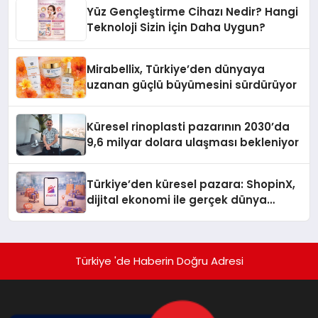
Yüz Gençleştirme Cihazı Nedir? Hangi
Teknoloji Sizin İçin Daha Uygun?
Mirabellix, Türkiye’den dünyaya
uzanan güçlü büyümesini sürdürüyor
Küresel rinoplasti pazarının 2030’da
9,6 milyar dolara ulaşması bekleniyor
Türkiye’den küresel pazara: ShopinX,
dijital ekonomi ile gerçek dünya
alışverişini bir araya getirmeyi
hedefliyor
Türkiye 'de Haberin Doğru Adresi