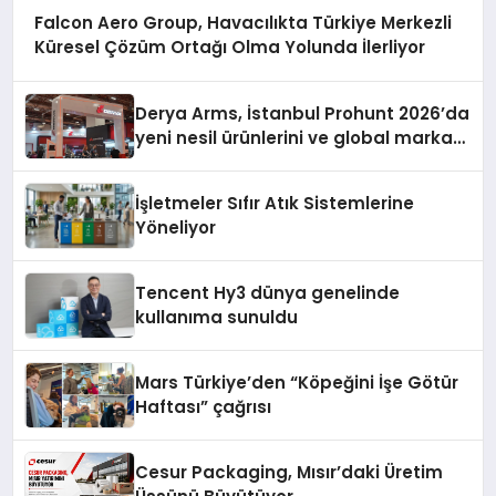
Falcon Aero Group, Havacılıkta Türkiye Merkezli
Küresel Çözüm Ortağı Olma Yolunda İlerliyor
Derya Arms, İstanbul Prohunt 2026’da
yeni nesil ürünlerini ve global marka
vizyonunu sergiledi
İşletmeler Sıfır Atık Sistemlerine
Yöneliyor
Tencent Hy3 dünya genelinde
kullanıma sunuldu
Mars Türkiye’den “Köpeğini İşe Götür
Haftası” çağrısı
Cesur Packaging, Mısır’daki Üretim