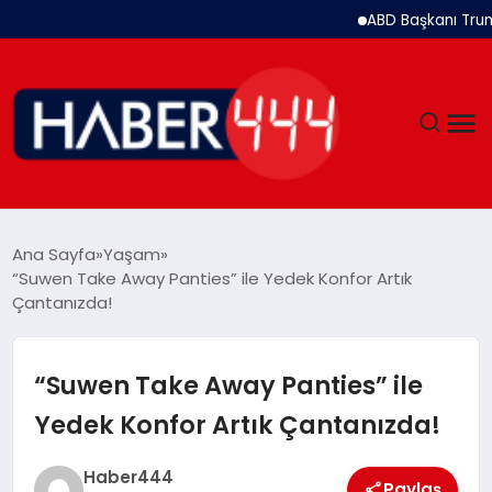
ABD Başkanı Trump: İran il
GÜNDEM
Ana Sayfa
Yaşam
“Suwen Take Away Panties” ile Yedek Konfor Artık
SIYASET
Çantanızda!
DÜNYA
“Suwen Take Away Panties” ile
EKONOMI
Yedek Konfor Artık Çantanızda!
SPOR
Haber444
Paylaş