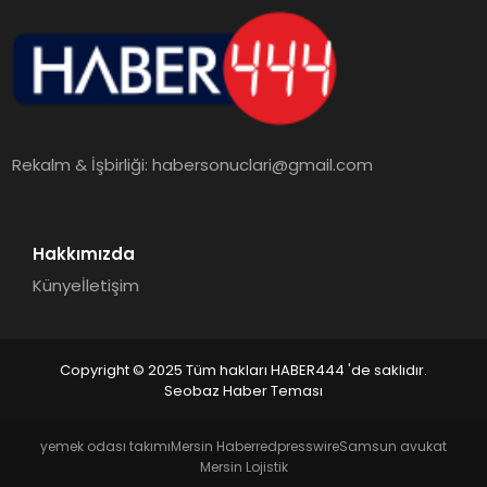
Rekalm & İşbirliği:
habersonuclari@gmail.com
Hakkımızda
Künye
İletişim
Copyright © 2025 Tüm hakları HABER444 'de saklıdır.
Seobaz Haber Teması
yemek odası takımı
Mersin Haber
redpresswire
Samsun avukat
Mersin Lojistik