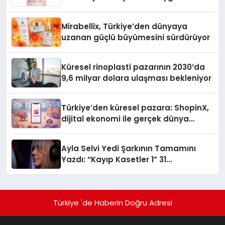
Mirabellix, Türkiye’den dünyaya
uzanan güçlü büyümesini sürdürüyor
Küresel rinoplasti pazarının 2030’da
9,6 milyar dolara ulaşması bekleniyor
Türkiye’den küresel pazara: ShopinX,
dijital ekonomi ile gerçek dünya
alışverişini bir araya getirmeyi
hedefliyor
Ayla Selvi Yedi Şarkının Tamamını
Yazdı: “Kayıp Kasetler 1” 31
Temmuz’da Yayında
Türkiye 'de Haberin Doğru Adresi