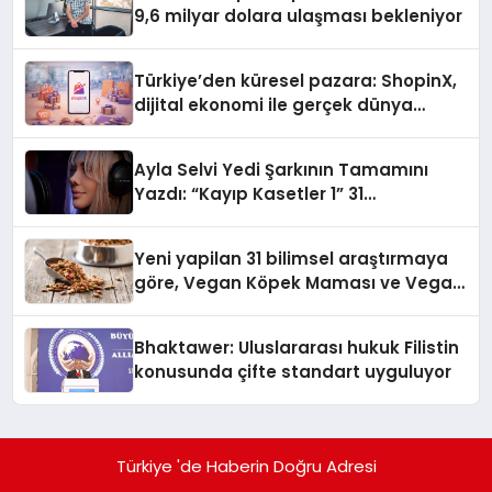
9,6 milyar dolara ulaşması bekleniyor
Türkiye’den küresel pazara: ShopinX,
dijital ekonomi ile gerçek dünya
alışverişini bir araya getirmeyi
hedefliyor
Ayla Selvi Yedi Şarkının Tamamını
Yazdı: “Kayıp Kasetler 1” 31
Temmuz’da Yayında
Yeni yapilan 31 bilimsel araştırmaya
göre, Vegan Köpek Maması ve Vegan
Kedi Mamasının İyi Sindirildiğini
Ortaya Koydu
Bhaktawer: Uluslararası hukuk Filistin
konusunda çifte standart uyguluyor
Türkiye 'de Haberin Doğru Adresi