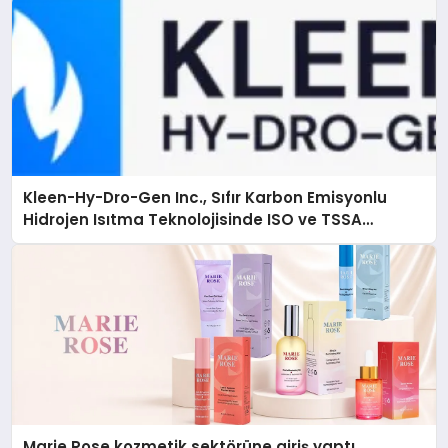
Kleen-Hy-Dro-Gen Inc., Sıfır Karbon Emisyonlu
Hidrojen Isıtma Teknolojisinde ISO ve TSSA
Düzenleyici Onaylarını Aldı
Marie Rose kozmetik sektörüne giriş yaptı