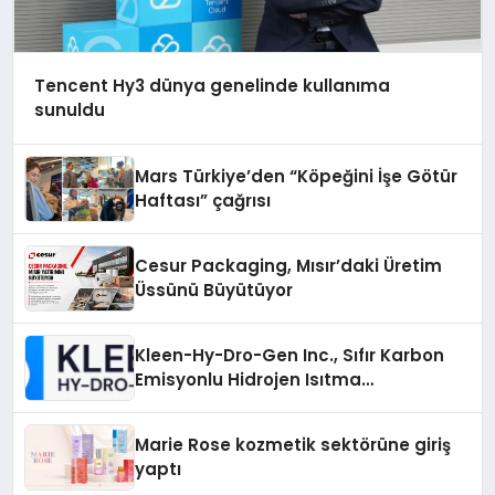
Tencent Hy3 dünya genelinde kullanıma
sunuldu
Mars Türkiye’den “Köpeğini İşe Götür
Haftası” çağrısı
Cesur Packaging, Mısır’daki Üretim
Üssünü Büyütüyor
Kleen-Hy-Dro-Gen Inc., Sıfır Karbon
Emisyonlu Hidrojen Isıtma
Teknolojisinde ISO ve TSSA
Düzenleyici Onaylarını Aldı
Marie Rose kozmetik sektörüne giriş
yaptı