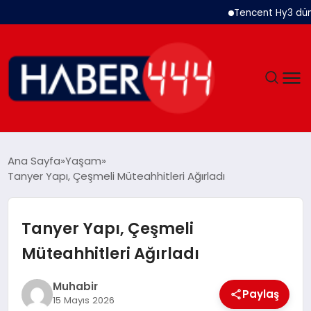
Tencent Hy3 dünya ge
GÜNDEM
Ana Sayfa
Yaşam
Tanyer Yapı, Çeşmeli Müteahhitleri Ağırladı
SIYASET
DÜNYA
Tanyer Yapı, Çeşmeli
Müteahhitleri Ağırladı
EKONOMI
Muhabir
SPOR
Paylaş
15 Mayıs 2026