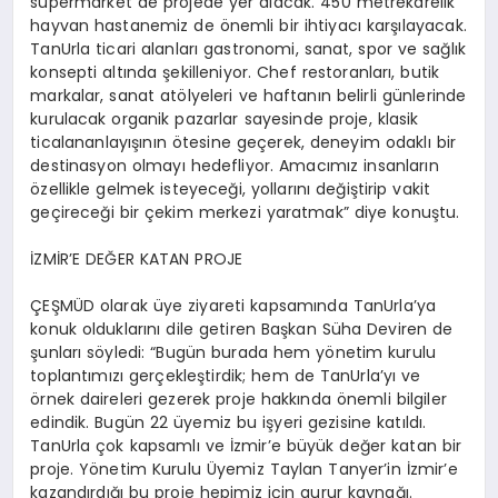
süpermarket de projede yer alacak. 450 metrekarelik
hayvan hastanemiz de önemli bir ihtiyacı karşılayacak.
TanUrla
ticari alanları gastronomi, sanat, spor ve sağlık
konsepti altında şekilleniyor.
Chef
restoranları, butik
markalar, sanat atölyeleri ve haftanın belirli günlerinde
kurulacak organik pazarlar sayesinde proje, klasik
ticalan
anlayışının ötesine geçerek, deneyim odaklı bir
destinasyon olmayı hedefliyor. Amacımız insanların
özellikle gelmek isteyeceği, yollarını değiştirip vakit
geçireceği bir çekim merkezi yaratmak” diye konuştu.
İZMİR’E DEĞER KATAN PROJE
ÇEŞMÜD olarak üye ziyareti kapsamında
TanUrla’ya
konuk olduklarını dile getiren Başkan Süha Deviren de
şunları söyledi: “Bugün burada hem yönetim kurulu
toplantımızı
gerçekleştirdik;
hem de
TanUrla’yı
ve
örnek daireleri gezerek proje hakkında önemli bilgiler
edindik. Bugün 22 üyemiz bu işyeri gezisine katıldı.
TanUrla
çok kapsamlı ve İzmir’e büyük değer katan bir
proje. Yönetim Kurulu Üyemiz Taylan
Tanyer’in
İzmir’e
kazandırdığı bu proje hepimiz için gurur kaynağı.