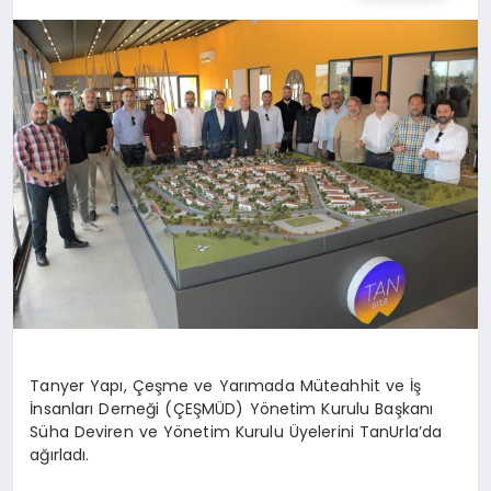
TEKNOLOJI
MAGAZIN
EGITIM
YAŞAM
Tanyer
Yapı, Çeşme ve Yarımada Müteahhit ve İş
İnsanları Derneği (ÇEŞMÜD) Yönetim Kurulu Başkanı
Süha Deviren ve Yönetim Kurulu Üyelerini
TanUrla’da
ağırladı.