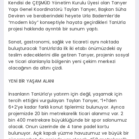
Kendisi de ÇEŞMÜD Yönetim Kurulu Üyesi olan
Tanyer
Yapı Genel Koordinatörü Taylan
Tanyer
, Başkan Süha
Deviren ve beraberindeki heyete Urla
Bademler’de
“modern köy” konseptiyle hayata geçirdikleri
TanUrla
projesi hakkında ayrıntılı bir sunum yaptı.
Sanat, gastronomi, sağlık ve ticareti aynı noktada
buluşturacak
TanUrla’da
ilk iki etabı önümüzdeki ay
teslim edeceklerini dile getiren
Tanyer
, projenin sosyal
ve ticari alanlarıyla bölgenin yeni çekim merkezi
olacağının da altını çizdi.
YENİ BİR YAŞAM ALANI
İnsanların
TanUrla’yı
yatırım için değil, yaşamak için
tercih ettiğini vurgulayan Taylan
Tanyer
, “1+1’den
6+2’ye kadar farklı konut tiplerimiz bulunuyor. Ayrıca
projemizde 20 bin metrekarelik ticari alanımız var. 2
bin 400 metrekare büyüklüğünde bir spor salonumuz
olacak. Onun üzerinde de 4 tane
padel
kortu
bulunuyor. Açık kapalı yüzme havuzumuz ve büyük bir