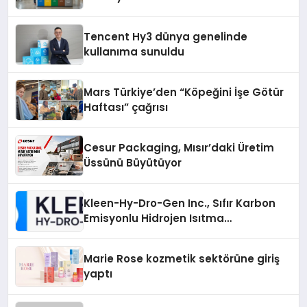
Tencent Hy3 dünya genelinde
kullanıma sunuldu
Mars Türkiye’den “Köpeğini İşe Götür
Haftası” çağrısı
Cesur Packaging, Mısır’daki Üretim
Üssünü Büyütüyor
Kleen-Hy-Dro-Gen Inc., Sıfır Karbon
Emisyonlu Hidrojen Isıtma
Teknolojisinde ISO ve TSSA
Düzenleyici Onaylarını Aldı
Marie Rose kozmetik sektörüne giriş
yaptı