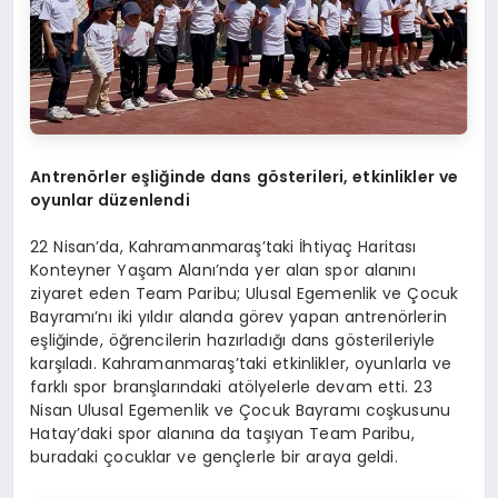
Antren
ö
rler eşliğ
inde dans g
ö
sterileri, etkinlikler ve
oyunlar düzenlendi
22 Nisan’da, Kahramanmaraş’taki İhtiyaç Haritası
Konteyner Yaşam Alanı’nda yer alan spor alanını
ziyaret eden Team Paribu; Ulusal Egemenlik ve Çocuk
Bayramı’nı iki yıldır alanda görev yapan antrenörlerin
eşliğinde, öğrencilerin hazırladığı dans gösterileriyle
karşıladı. Kahramanmaraş’taki etkinlikler, oyunlarla ve
farklı spor branşlarındaki atölyelerle devam etti. 23
Nisan Ulusal Egemenlik ve Çocuk Bayramı coşkusunu
Hatay’daki spor alanına da taşıyan Team Paribu,
buradaki çocuklar ve gençlerle bir araya geldi.