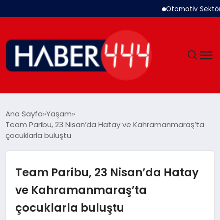
Otomotiv Sektörü Temmuz
GÜNDEM
Ana Sayfa
Yaşam
Team Paribu, 23 Nisan’da Hatay ve Kahramanmaraş’ta
SIYASET
çocuklarla buluştu
DÜNYA
Team Paribu, 23 Nisan’da Hatay
EKONOMI
ve Kahramanmaraş’ta
çocuklarla buluştu
SPOR