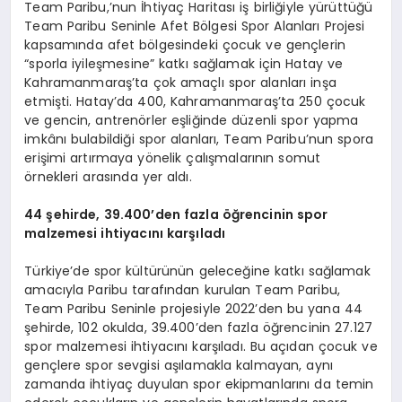
Team Paribu,’nun İhtiyaç Haritası iş birliğiyle yürüttüğü
Team Paribu Seninle Afet Bölgesi Spor Alanları Projesi
kapsamında afet bölgesindeki çocuk ve gençlerin
“sporla iyileşmesine” katkı sağlamak için Hatay ve
Kahramanmaraş’ta çok amaçlı spor alanları inşa
etmişti. Hatay’da 400, Kahramanmaraş’ta 250 çocuk
ve gencin, antrenörler eşliğinde düzenli spor yapma
imkânı bulabildiği spor alanları, Team Paribu’nun spora
erişimi artırmaya yönelik çalışmalarının somut
örnekleri arasında yer aldı.
44 şehirde, 39.400
’
den fazla öğrencinin spor
malzemesi ihtiyacını karşıladı
Türkiye’de spor kültürünün geleceğine katkı sağlamak
amacıyla Paribu tarafından kurulan Team Paribu,
Team Paribu Seninle projesiyle 2022’den bu yana 44
şehirde, 102 okulda, 39.400’den fazla öğrencinin 27.127
spor malzemesi ihtiyacını karşıladı. Bu açıdan çocuk ve
gençlere spor sevgisi aşılamakla kalmayan, aynı
zamanda ihtiyaç duyulan spor ekipmanlarını da temin