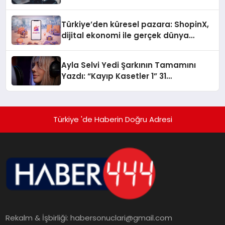
Türkiye’den küresel pazara: ShopinX,
dijital ekonomi ile gerçek dünya
alışverişini bir araya getirmeyi
hedefliyor
Ayla Selvi Yedi Şarkının Tamamını
Yazdı: “Kayıp Kasetler 1” 31
Temmuz’da Yayında
Türkiye 'de Haberin Doğru Adresi
Rekalm & İşbirliği:
habersonuclari@gmail.com