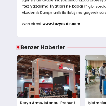
Eğer siz de akademik yolculuğunuzda profesyone
“
tez yazdırma fiyatları ne kadar?
” gibi soru
Akademik Danışmanlık ile iletişime geçerek sürec
Web sitesi:
www.tezyazdir.com
Benzer Haberler
Derya Arms, İstanbul Prohunt
İşletmeler