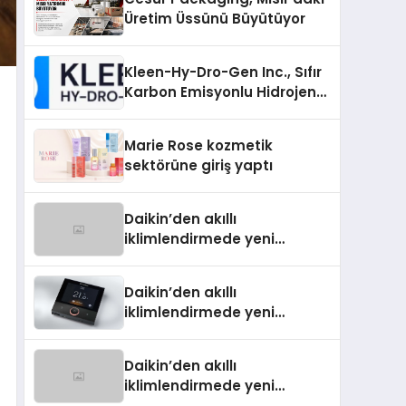
Üretim Üssünü Büyütüyor
Kleen-Hy-Dro-Gen Inc., Sıfır
Karbon Emisyonlu Hidrojen
Isıtma Teknolojisinde ISO ve
TSSA Düzenleyici Onaylarını
Marie Rose kozmetik
Aldı
sektörüne giriş yaptı
Daikin’den akıllı
iklimlendirmede yeni
dönem: Madoka Plus
Türkiye’de
Daikin’den akıllı
iklimlendirmede yeni
dönem: Madoka Plus
Türkiye’de
Daikin’den akıllı
iklimlendirmede yeni
dönem: Madoka Plus