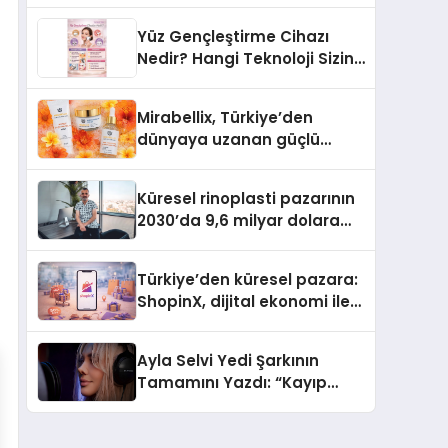
Türkiye’de
Yüz Gençleştirme Cihazı
Nedir? Hangi Teknoloji Sizin
İçin Daha Uygun?
Mirabellix, Türkiye’den
dünyaya uzanan güçlü
büyümesini sürdürüyor
Küresel rinoplasti pazarının
2030’da 9,6 milyar dolara
ulaşması bekleniyor
Türkiye’den küresel pazara:
ShopinX, dijital ekonomi ile
gerçek dünya alışverişini bir
araya getirmeyi hedefliyor
Ayla Selvi Yedi Şarkının
Tamamını Yazdı: “Kayıp
Kasetler 1” 31 Temmuz’da
Yayında