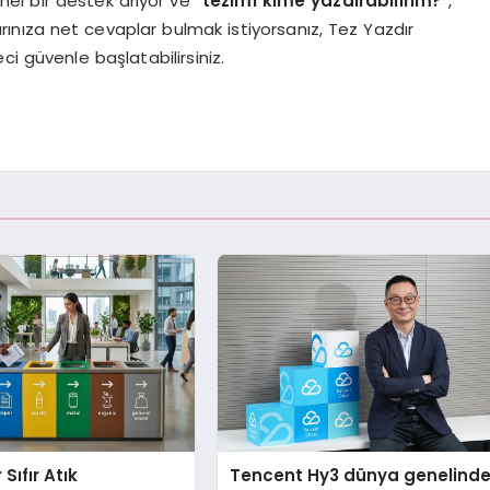
l bir destek arıyor ve “
tezimi kime yazdırabilirim?
”,
larınıza net cevaplar bulmak istiyorsanız, Tez Yazdır
i güvenle başlatabilirsiniz.
 Sıfır Atık
Tencent Hy3 dünya genelind