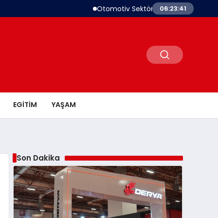
Otomotiv Sektörü Temmuz İhracatında Liderl
06:23:42
EGITIM
YAŞAM
Son Dakika