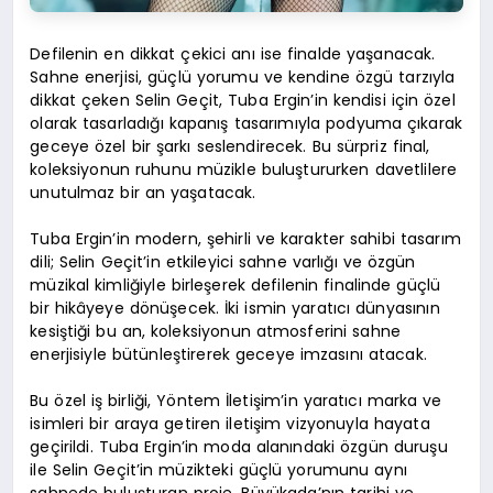
Defilenin en dikkat çekici anı ise finalde yaşanacak.
Sahne enerjisi, güçlü yorumu ve kendine özgü tarzıyla
dikkat çeken Selin Geçit, Tuba Ergin’in kendisi için özel
olarak tasarladığı kapanış tasarımıyla podyuma çıkarak
geceye özel bir şarkı seslendirecek. Bu sürpriz final,
koleksiyonun ruhunu müzikle buluştururken davetlilere
unutulmaz bir an yaşatacak.
Tuba Ergin’in modern, şehirli ve karakter sahibi tasarım
dili; Selin Geçit’in etkileyici sahne varlığı ve özgün
müzikal kimliğiyle birleşerek defilenin finalinde güçlü
bir hikâyeye dönüşecek. İki ismin yaratıcı dünyasının
kesiştiği bu an, koleksiyonun atmosferini sahne
enerjisiyle bütünleştirerek geceye imzasını atacak.
Bu özel iş birliği, Yöntem İletişim’in yaratıcı marka ve
isimleri bir araya getiren iletişim vizyonuyla hayata
geçirildi. Tuba Ergin’in moda alanındaki özgün duruşu
ile Selin Geçit’in müzikteki güçlü yorumunu aynı
sahnede buluşturan proje, Büyükada’nın tarihi ve