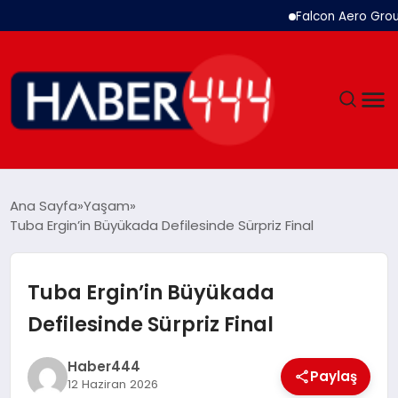
Falcon Aero Group, Havac
GÜNDEM
Ana Sayfa
Yaşam
Tuba Ergin’in Büyükada Defilesinde Sürpriz Final
SIYASET
DÜNYA
Tuba Ergin’in Büyükada
Defilesinde Sürpriz Final
EKONOMI
Haber444
SPOR
Paylaş
12 Haziran 2026