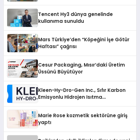
Tencent Hy3 dünya genelinde
kullanıma sunuldu
Mars Türkiye’den “Köpeğini İşe Götür
Haftası” çağrısı
Cesur Packaging, Mısır’daki Üretim
Üssünü Büyütüyor
Kleen-Hy-Dro-Gen Inc., Sıfır Karbon
Emisyonlu Hidrojen Isıtma
Teknolojisinde ISO ve TSSA
Düzenleyici Onaylarını Aldı
Marie Rose kozmetik sektörüne giriş
yaptı