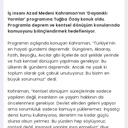
İş insanı Azad Medeni Kahraman’nın ‘Dayanıklı
Yarınlar’ programına Tuğba Özay konuk oldu.
Programla deprem ve kentsel d
ö
nüşüm konularında
kamuoyunu bilinçlendirmek hedefleniyor.
Programın açılışında konuşan Kahraman, “Türkiye’nin
en hayati gündemi depremdir. Güngören, Aksaray,
Fatih, Beyoğlu, Avcılar gibi ilçelerde acil şekilde yerinde
ve hızlı kentsel dönüşüm yapılması gerekiyor. Bu
ülkenin ilk gündemi depremdir. Ancak ne yazık ki
toplum olarak çok çabuk unutuyoruz. Bu bizim en
büyük sorunumuz” dedi.
Kahraman, “Kentsel dönüşüm süreçlerinde sadece
yapıların değil, insanların ve yaşam hakkının da
öncelenmesi gerekiyor. Devlet elinden geleni yapıyor
ama sorumluluk sadece kamuya yüklenemez. İnşaatçı
deniz kumu kullanıyorsa, denetim ne kadar güçlü
olursa olsun yetmez. Bu yüzden hep söylüyoruz;
rantsal değil, insansal yarınlar inşa etmeliyiz” diye