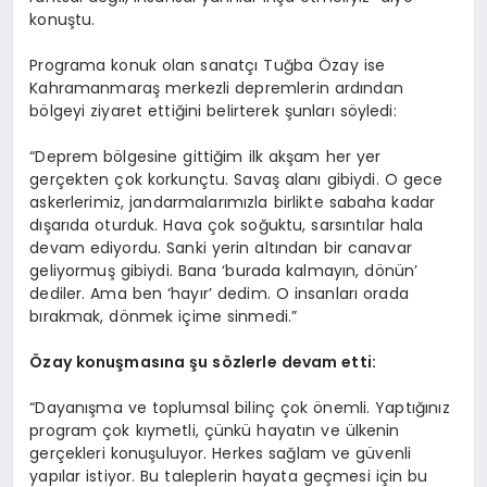
konuştu.
Programa konuk olan sanatçı Tuğba Özay ise
Kahramanmaraş merkezli depremlerin ardından
bölgeyi ziyaret ettiğini belirterek şunları söyledi:
“Deprem bölgesine gittiğim ilk akşam her yer
gerçekten çok korkunçtu. Savaş alanı gibiydi. O gece
askerlerimiz, jandarmalarımızla birlikte sabaha kadar
dışarıda oturduk. Hava çok soğuktu, sarsıntılar hala
devam ediyordu. Sanki yerin altından bir canavar
geliyormuş gibiydi. Bana ‘burada kalmayın, dönün’
dediler. Ama ben ‘hayır’ dedim. O insanları orada
bırakmak, dönmek içime sinmedi.”
Özay konuş
mas
ına şu s
ö
zlerle devam etti:
“Dayanışma ve toplumsal bilinç çok önemli. Yaptığınız
program çok kıymetli, çünkü hayatın ve ülkenin
gerçekleri konuşuluyor. Herkes sağlam ve güvenli
yapılar istiyor. Bu taleplerin hayata geçmesi için bu