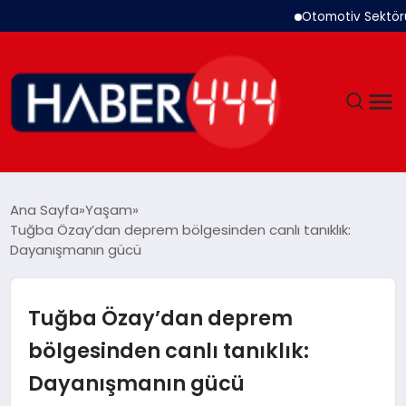
Otomotiv Sektörü Temmu
GÜNDEM
Ana Sayfa
Yaşam
Tuğba Özay’dan deprem bölgesinden canlı tanıklık:
SIYASET
Dayanışmanın gücü
DÜNYA
Tuğba Özay’dan deprem
EKONOMI
bölgesinden canlı tanıklık:
Dayanışmanın gücü
SPOR