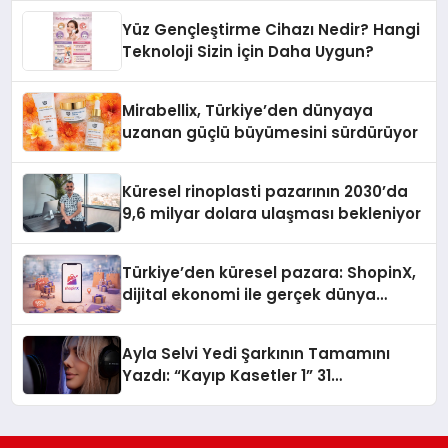
Yüz Gençleştirme Cihazı Nedir? Hangi
Teknoloji Sizin İçin Daha Uygun?
Mirabellix, Türkiye’den dünyaya
uzanan güçlü büyümesini sürdürüyor
Küresel rinoplasti pazarının 2030’da
9,6 milyar dolara ulaşması bekleniyor
Türkiye’den küresel pazara: ShopinX,
dijital ekonomi ile gerçek dünya
alışverişini bir araya getirmeyi
hedefliyor
Ayla Selvi Yedi Şarkının Tamamını
Yazdı: “Kayıp Kasetler 1” 31
Temmuz’da Yayında