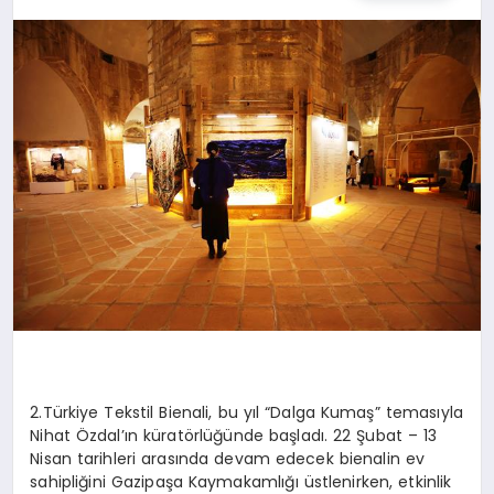
TEKNOLOJI
MAGAZIN
EGITIM
YAŞAM
2.Türkiye Tekstil Bienali, bu yıl “Dalga Kumaş” temasıyla
Nihat Özdal’ın küratörlüğünde başladı. 22 Şubat – 13
Nisan tarihleri arasında devam edecek bienalin ev
sahipliğini Gazipaşa Kaymakamlığı üstlenirken, etkinlik