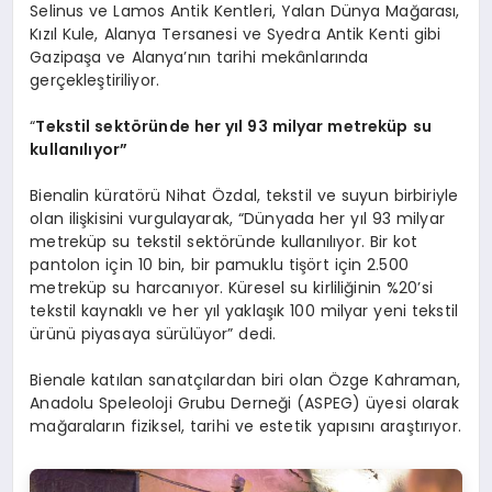
Selinus ve Lamos Antik Kentleri, Yalan Dünya Mağarası,
Kızıl Kule, Alanya Tersanesi ve Syedra Antik Kenti gibi
Gazipaşa ve Alanya’nın tarihi mekânlarında
gerçekleştiriliyor.
“
Tekstil sektöründe her yıl 93 milyar metreküp su
kullanılıyor”
Bienalin küratörü Nihat Özdal, tekstil ve suyun birbiriyle
olan ilişkisini vurgulayarak, “Dünyada her yıl 93 milyar
metreküp su tekstil sektöründe kullanılıyor. Bir kot
pantolon için 10 bin, bir pamuklu tişört için 2.500
metreküp su harcanıyor. Küresel su kirliliğinin %20’si
tekstil kaynaklı ve her yıl yaklaşık 100 milyar yeni tekstil
ürünü piyasaya sürülüyor” dedi.
Bienale katılan sanatçılardan biri olan Özge Kahraman,
Anadolu Speleoloji Grubu Derneği (ASPEG) üyesi olarak
mağaraların fiziksel, tarihi ve estetik yapısını araştırıyor.