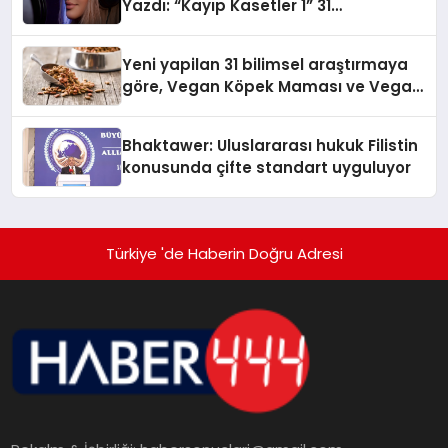
Yazdı: “Kayıp Kasetler 1” 31
Temmuz’da Yayında
Yeni yapilan 31 bilimsel araştırmaya
göre, Vegan Köpek Maması ve Vegan
Kedi Mamasının İyi Sindirildiğini
Ortaya Koydu
Bhaktawer: Uluslararası hukuk Filistin
konusunda çifte standart uyguluyor
Türkiye 'de Haberin Doğru Adresi