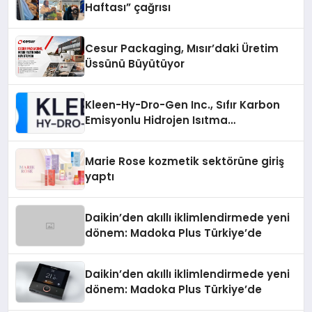
Haftası” çağrısı
Cesur Packaging, Mısır’daki Üretim
Üssünü Büyütüyor
Kleen-Hy-Dro-Gen Inc., Sıfır Karbon
Emisyonlu Hidrojen Isıtma
Teknolojisinde ISO ve TSSA
Düzenleyici Onaylarını Aldı
Marie Rose kozmetik sektörüne giriş
yaptı
Daikin’den akıllı iklimlendirmede yeni
dönem: Madoka Plus Türkiye’de
Daikin’den akıllı iklimlendirmede yeni
dönem: Madoka Plus Türkiye’de