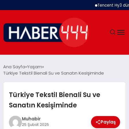
Tencent Hy3 dünya gen
GÜNDEM
Ana Sayfa
Yaşam
Türkiye Tekstil Bienali Su ve Sanatın Kesişiminde
SIYASET
DÜNYA
Türkiye Tekstil Bienali Su ve
Sanatın Kesişiminde
EKONOMI
Muhabir
SPOR
Paylaş
25 Şubat 2025